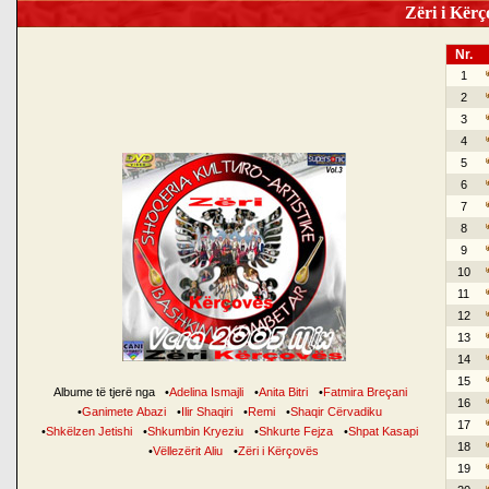
Zëri i Kërço
Nr.
1
2
3
4
5
6
7
8
9
10
11
12
13
14
15
Albume të tjerë nga
•
Adelina Ismajli
•
Anita Bitri
•
Fatmira Breçani
16
•
Ganimete Abazi
•
Ilir Shaqiri
•
Remi
•
Shaqir Cërvadiku
17
•
Shkëlzen Jetishi
•
Shkumbin Kryeziu
•
Shkurte Fejza
•
Shpat Kasapi
18
•
Vëllezërit Aliu
•
Zëri i Kërçovës
19