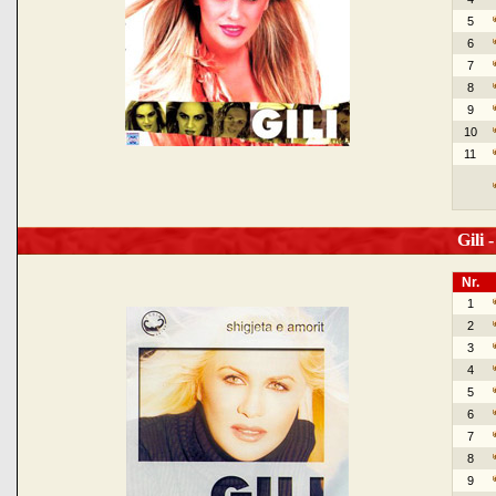
5
6
7
8
9
10
11
Gili -
Nr.
1
2
3
4
5
6
7
8
9