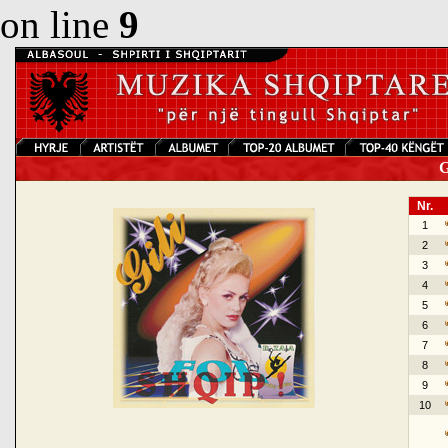
on line
9
Gi
Nr.
1
2
3
4
5
6
7
8
9
10