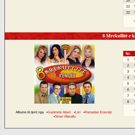
20
21
22
8 Mrekullitë e k
Nr.
1
2
3
4
5
6
7
8
Albume të tjerë nga
•
Ganimete Abazi
•
Lori
•
Ramadan Krasniqi
•
Sinan Vllasaliu