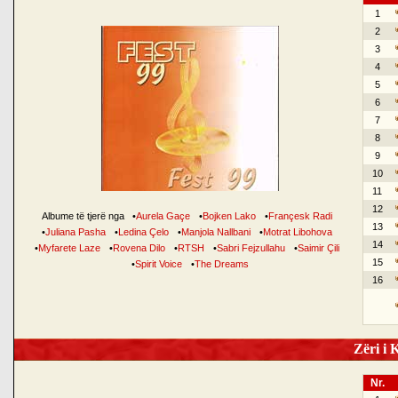
1
2
3
4
5
6
7
8
9
10
11
12
Albume të tjerë nga
•
Aurela Gaçe
•
Bojken Lako
•
Françesk Radi
13
•
Juliana Pasha
•
Ledina Çelo
•
Manjola Nallbani
•
Motrat Libohova
14
•
Myfarete Laze
•
Rovena Dilo
•
RTSH
•
Sabri Fejzullahu
•
Saimir Çili
15
•
Spirit Voice
•
The Dreams
16
Zëri i K
Nr.