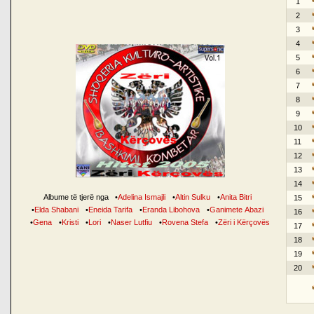
1
2
3
4
5
6
7
8
9
10
11
12
13
14
Albume të tjerë nga
•
Adelina Ismajli
•
Altin Sulku
•
Anita Bitri
15
•
Elda Shabani
•
Eneida Tarifa
•
Eranda Libohova
•
Ganimete Abazi
16
•
Gena
•
Kristi
•
Lori
•
Naser Lutfiu
•
Rovena Stefa
•
Zëri i Kërçovës
17
18
19
20