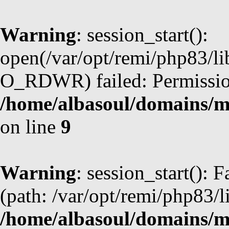
Warning
: session_start():
open(/var/opt/remi/php83/li
O_RDWR) failed: Permission
/home/albasoul/domains/m
on line
9
Warning
: session_start(): F
(path: /var/opt/remi/php83/l
/home/albasoul/domains/m