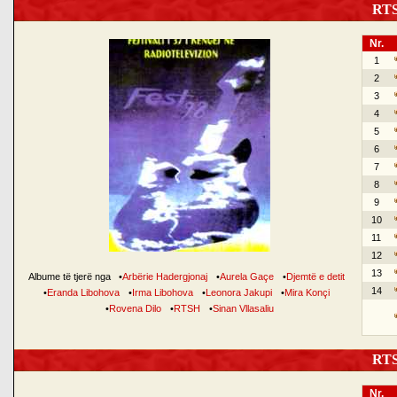
RTSH
Nr.
1
2
3
4
5
6
7
8
9
10
11
12
13
Albume të tjerë nga
•
Arbërie Hadergjonaj
•
Aurela Gaçe
•
Djemtë e detit
14
•
Eranda Libohova
•
Irma Libohova
•
Leonora Jakupi
•
Mira Konçi
•
Rovena Dilo
•
RTSH
•
Sinan Vllasaliu
RTSH
Nr.