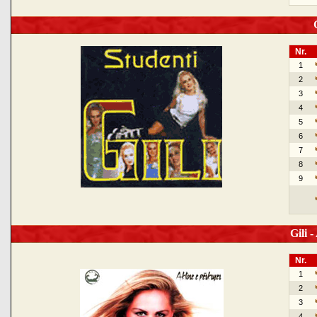
G
Nr.
1
2
3
4
5
6
7
8
9
Gili -
Nr.
1
2
3
4