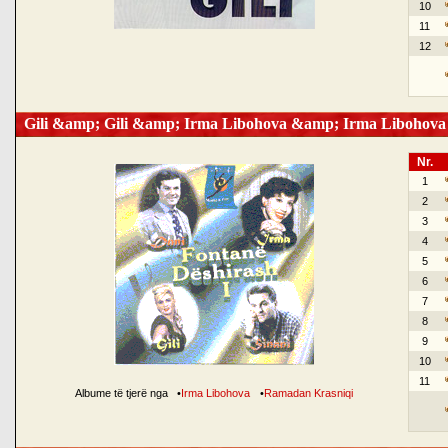
10
11
12
Gili &amp; Gili &amp; Irma Libohova &amp; Irma Libohova
Nr.
1
2
3
4
5
6
7
8
9
10
11
Albume të tjerë nga
•
Irma Libohova
•
Ramadan Krasniqi