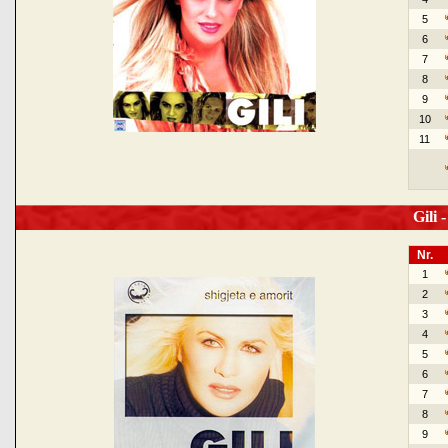
5
6
7
8
9
10
11
Gili -
Nr.
1
2
3
4
5
6
7
8
9