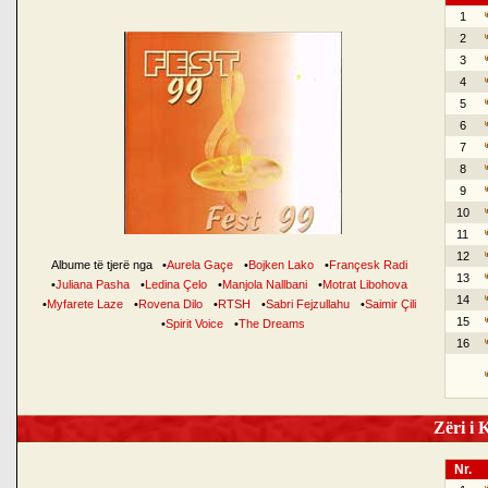
1
2
3
4
5
6
7
8
9
10
11
12
Albume të tjerë nga
•
Aurela Gaçe
•
Bojken Lako
•
Françesk Radi
13
•
Juliana Pasha
•
Ledina Çelo
•
Manjola Nallbani
•
Motrat Libohova
14
•
Myfarete Laze
•
Rovena Dilo
•
RTSH
•
Sabri Fejzullahu
•
Saimir Çili
15
•
Spirit Voice
•
The Dreams
16
Zëri i K
Nr.