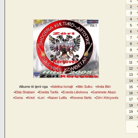
1
2
3
4
5
6
7
8
9
10
11
12
13
14
Albume të tjerë nga
•
Adelina Ismajli
•
Altin Sulku
•
Anita Bitri
15
•
Elda Shabani
•
Eneida Tarifa
•
Eranda Libohova
•
Ganimete Abazi
16
•
Gena
•
Kristi
•
Lori
•
Naser Lutfiu
•
Rovena Stefa
•
Zëri i Kërçovës
17
18
19
20