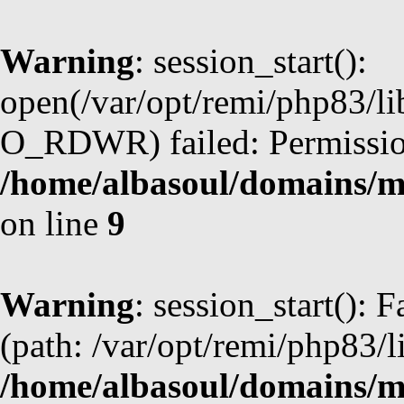
Warning
: session_start():
open(/var/opt/remi/php83/l
O_RDWR) failed: Permission
/home/albasoul/domains/m
on line
9
Warning
: session_start(): F
(path: /var/opt/remi/php83/l
/home/albasoul/domains/m