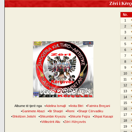
Zëri i Kërço
Nr.
1
2
3
4
5
6
7
8
9
10
11
12
13
14
15
Albume të tjerë nga
•
Adelina Ismajli
•
Anita Bitri
•
Fatmira Breçani
16
•
Ganimete Abazi
•
Ilir Shaqiri
•
Remi
•
Shaqir Cërvadiku
17
•
Shkëlzen Jetishi
•
Shkumbin Kryeziu
•
Shkurte Fejza
•
Shpat Kasapi
18
•
Vëllezërit Aliu
•
Zëri i Kërçovës
19