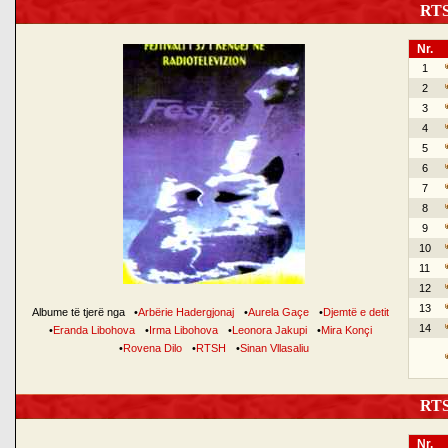
RTSH
Nr.
1
2
3
4
5
6
7
8
9
10
11
12
13
Albume të tjerë nga
•
Arbërie Hadergjonaj
•
Aurela Gaçe
•
Djemtë e detit
14
•
Eranda Libohova
•
Irma Libohova
•
Leonora Jakupi
•
Mira Konçi
•
Rovena Dilo
•
RTSH
•
Sinan Vllasaliu
RTSH
Nr.