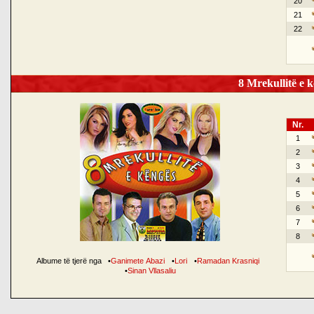
20
21
22
8 Mrekullitë e k
Nr.
1
2
3
4
5
6
7
8
Albume të tjerë nga
•
Ganimete Abazi
•
Lori
•
Ramadan Krasniqi
•
Sinan Vllasaliu