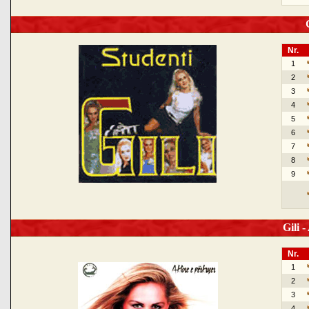
G
Nr.
1
2
3
4
5
6
7
8
9
Gili -
Nr.
1
2
3
4