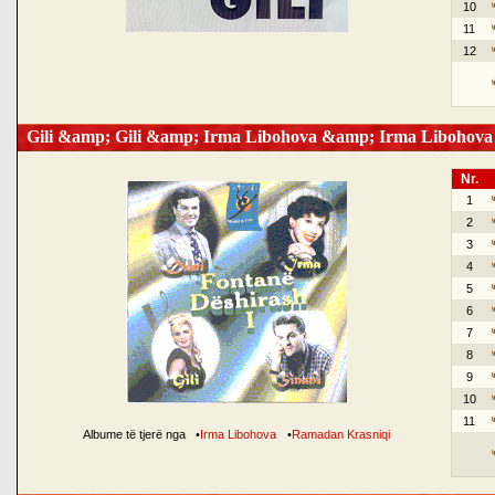
10
11
12
Gili &amp; Gili &amp; Irma Libohova &amp; Irma Libohova
Nr.
1
2
3
4
5
6
7
8
9
10
11
Albume të tjerë nga
•
Irma Libohova
•
Ramadan Krasniqi