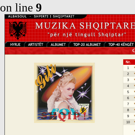
on line
9
Gi
Nr.
1
2
3
4
5
6
7
8
9
10