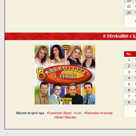
20
21
22
8 Mrekullitë e k
Nr.
1
2
3
4
5
6
7
8
Albume të tjerë nga
•
Ganimete Abazi
•
Lori
•
Ramadan Krasniqi
•
Sinan Vllasaliu