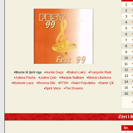
1
2
3
4
5
6
7
8
9
10
11
12
Albume të tjerë nga
•
Aurela Gaçe
•
Bojken Lako
•
Françesk Radi
13
•
Juliana Pasha
•
Ledina Çelo
•
Manjola Nallbani
•
Motrat Libohova
14
•
Myfarete Laze
•
Rovena Dilo
•
RTSH
•
Sabri Fejzullahu
•
Saimir Çili
15
•
Spirit Voice
•
The Dreams
16
Zëri i K
Nr.