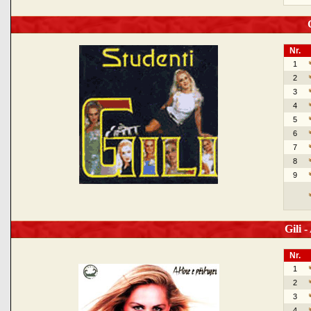
G
Nr.
1
2
3
4
5
6
7
8
9
Gili -
Nr.
1
2
3
4