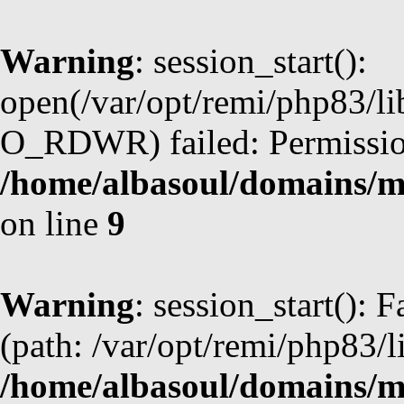
Warning
: session_start():
open(/var/opt/remi/php83/l
O_RDWR) failed: Permission
/home/albasoul/domains/m
on line
9
Warning
: session_start(): F
(path: /var/opt/remi/php83/l
/home/albasoul/domains/m