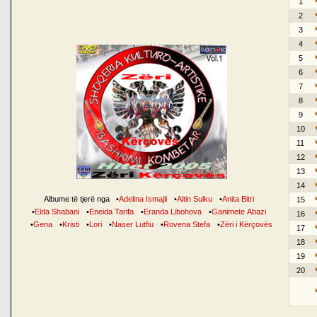
1
2
3
4
5
6
7
8
9
10
11
12
13
14
Albume të tjerë nga
•
Adelina Ismajli
•
Altin Sulku
•
Anita Bitri
15
•
Elda Shabani
•
Eneida Tarifa
•
Eranda Libohova
•
Ganimete Abazi
16
•
Gena
•
Kristi
•
Lori
•
Naser Lutfiu
•
Rovena Stefa
•
Zëri i Kërçovës
17
18
19
20