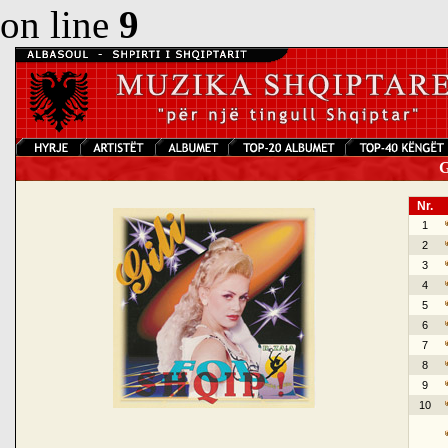
on line
9
Gi
Nr.
1
2
3
4
5
6
7
8
9
10