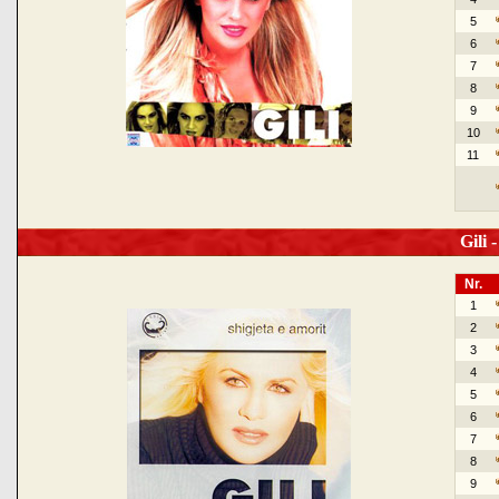
5
6
7
8
9
10
11
Gili -
Nr.
1
2
3
4
5
6
7
8
9