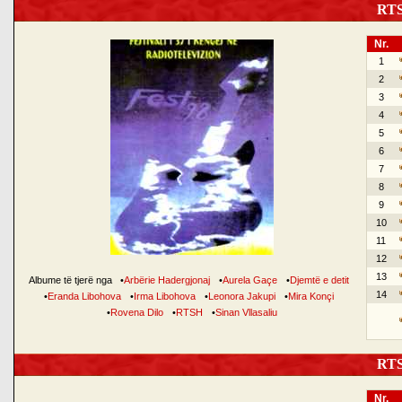
RTSH
Nr.
1
2
3
4
5
6
7
8
9
10
11
12
13
Albume të tjerë nga
•
Arbërie Hadergjonaj
•
Aurela Gaçe
•
Djemtë e detit
14
•
Eranda Libohova
•
Irma Libohova
•
Leonora Jakupi
•
Mira Konçi
•
Rovena Dilo
•
RTSH
•
Sinan Vllasaliu
RTSH
Nr.