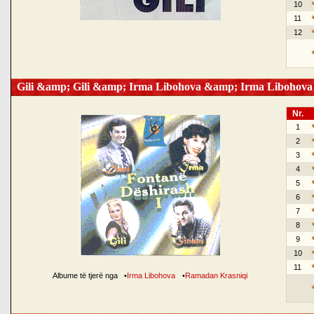
10
11
12
Gili &amp; Gili &amp; Irma Libohova &amp; Irma Libohova
Nr.
1
2
3
4
5
6
7
8
9
10
11
Albume të tjerë nga
•
Irma Libohova
•
Ramadan Krasniqi