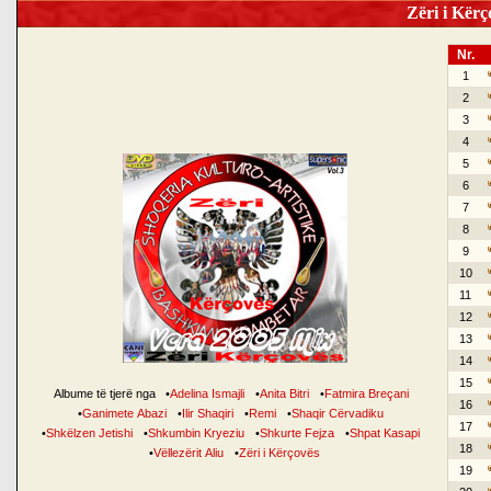
Zëri i Kërço
Nr.
1
2
3
4
5
6
7
8
9
10
11
12
13
14
15
Albume të tjerë nga
•
Adelina Ismajli
•
Anita Bitri
•
Fatmira Breçani
16
•
Ganimete Abazi
•
Ilir Shaqiri
•
Remi
•
Shaqir Cërvadiku
17
•
Shkëlzen Jetishi
•
Shkumbin Kryeziu
•
Shkurte Fejza
•
Shpat Kasapi
18
•
Vëllezërit Aliu
•
Zëri i Kërçovës
19