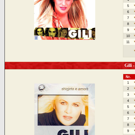
5
6
7
8
9
10
11
Gili -
Nr.
1
2
3
4
5
6
7
8
9