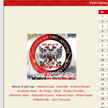
Zëri i Kërço
Nr.
1
2
3
4
5
6
7
8
9
10
11
12
13
14
15
Albume të tjerë nga
•
Adelina Ismajli
•
Anita Bitri
•
Fatmira Breçani
16
•
Ganimete Abazi
•
Ilir Shaqiri
•
Remi
•
Shaqir Cërvadiku
17
•
Shkëlzen Jetishi
•
Shkumbin Kryeziu
•
Shkurte Fejza
•
Shpat Kasapi
18
•
Vëllezërit Aliu
•
Zëri i Kërçovës
19