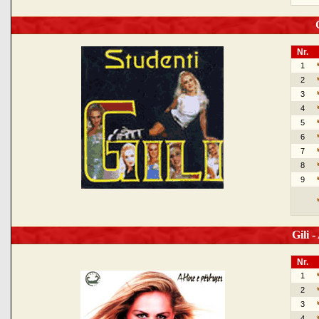
G
Nr.
1
2
3
4
5
6
7
8
9
Gili -
Nr.
1
2
3
4