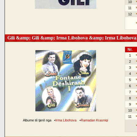
10
11
12
Gili &amp; Gili &amp; Irma Libohova &amp; Irma Libohova
Nr.
1
2
3
4
5
6
7
8
9
10
11
Albume të tjerë nga
•
Irma Libohova
•
Ramadan Krasniqi