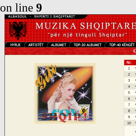
on line
9
Gi
Nr.
1
2
3
4
5
6
7
8
9
10