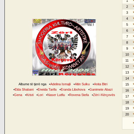
1
2
3
4
5
6
7
8
9
10
11
12
13
14
Albume të tjerë nga
•
Adelina Ismajli
•
Altin Sulku
•
Anita Bitri
15
•
Elda Shabani
•
Eneida Tarifa
•
Eranda Libohova
•
Ganimete Abazi
16
•
Gena
•
Kristi
•
Lori
•
Naser Lutfiu
•
Rovena Stefa
•
Zëri i Kërçovës
17
18
19
20