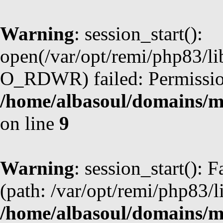
Warning
: session_start():
open(/var/opt/remi/php83/l
O_RDWR) failed: Permission
/home/albasoul/domains/m
on line
9
Warning
: session_start(): F
(path: /var/opt/remi/php83/l
/home/albasoul/domains/m