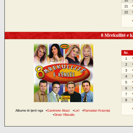
20
21
22
8 Mrekullitë e k
Nr.
1
2
3
4
5
6
7
8
Albume të tjerë nga
•
Ganimete Abazi
•
Lori
•
Ramadan Krasniqi
•
Sinan Vllasaliu