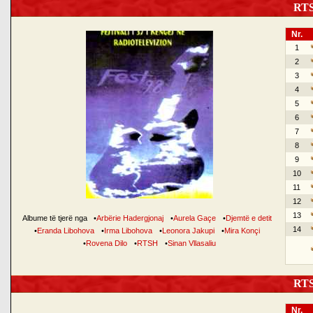
RTSH
Nr.
1
2
3
4
5
6
7
8
9
10
11
12
13
Albume të tjerë nga
•
Arbërie Hadergjonaj
•
Aurela Gaçe
•
Djemtë e detit
14
•
Eranda Libohova
•
Irma Libohova
•
Leonora Jakupi
•
Mira Konçi
•
Rovena Dilo
•
RTSH
•
Sinan Vllasaliu
RTSH
Nr.