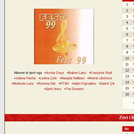
1
2
3
4
5
6
7
8
9
10
11
12
Albume të tjerë nga
•
Aurela Gaçe
•
Bojken Lako
•
Françesk Radi
13
•
Juliana Pasha
•
Ledina Çelo
•
Manjola Nallbani
•
Motrat Libohova
14
•
Myfarete Laze
•
Rovena Dilo
•
RTSH
•
Sabri Fejzullahu
•
Saimir Çili
15
•
Spirit Voice
•
The Dreams
16
Zëri i K
Nr.