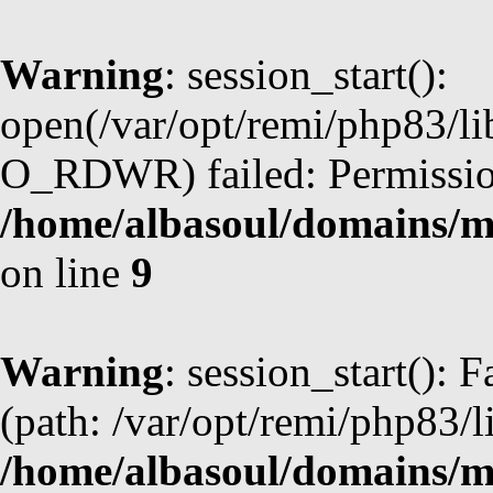
Warning
: session_start():
open(/var/opt/remi/php83/l
O_RDWR) failed: Permission
/home/albasoul/domains/m
on line
9
Warning
: session_start(): F
(path: /var/opt/remi/php83/l
/home/albasoul/domains/m