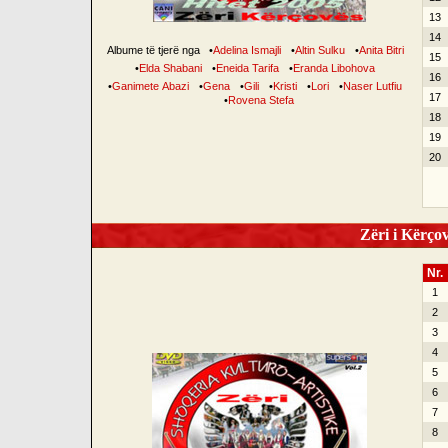
13
14
Albume të tjerë nga
•
Adelina Ismajli
•
Altin Sulku
•
Anita Bitri
15
•
Elda Shabani
•
Eneida Tarifa
•
Eranda Libohova
16
•
Ganimete Abazi
•
Gena
•
Gili
•
Kristi
•
Lori
•
Naser Lutfiu
17
•
Rovena Stefa
18
19
20
Zëri i Kërçov
Nr.
1
2
3
4
5
6
7
8