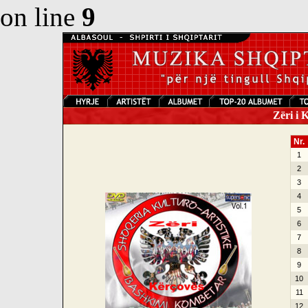
on line
9
Zëri i K
Nr.
1
2
3
4
5
6
7
8
9
10
11
12