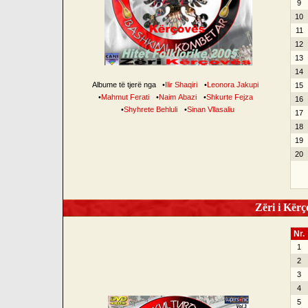
9
10
11
12
13
14
Albume të tjerë nga
•
Ilir Shaqiri
•
Leonora Jakupi
15
•
Mahmut Ferati
•
Naim Abazi
•
Shkurte Fejza
16
•
Shyhrete Behluli
•
Sinan Vllasaliu
17
18
19
20
Zëri i Kërço
Nr.
1
2
3
4
5