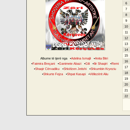
6
7
8
9
10
11
12
13
14
15
Albume të tjerë nga
•
Adelina Ismajli
•
Anita Bitri
16
•
Fatmira Breçani
•
Ganimete Abazi
•
Gili
•
Ilir Shaqiri
•
Remi
17
•
Shaqir Cërvadiku
•
Shkëlzen Jetishi
•
Shkumbin Kryeziu
18
•
Shkurte Fejza
•
Shpat Kasapi
•
Vëllezërit Aliu
19
20
21
22