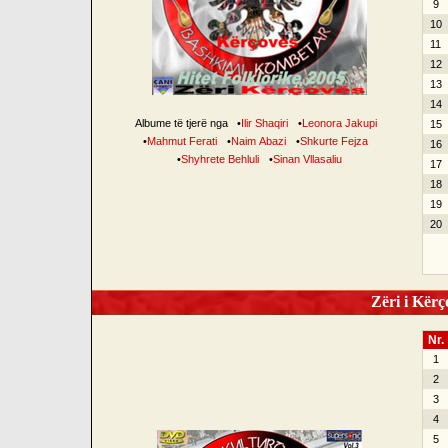
9
10
11
12
13
14
Albume të tjerë nga
•
Ilir Shaqiri
•
Leonora Jakupi
15
•
Mahmut Ferati
•
Naim Abazi
•
Shkurte Fejza
16
•
Shyhrete Behluli
•
Sinan Vllasaliu
17
18
19
20
Zëri i Kërço
Nr.
1
2
3
4
5