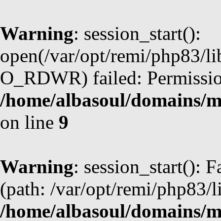
Warning
: session_start():
open(/var/opt/remi/php83/l
O_RDWR) failed: Permission
/home/albasoul/domains/m
on line
9
Warning
: session_start(): F
(path: /var/opt/remi/php83/l
/home/albasoul/domains/m