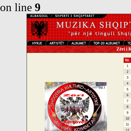
on line
9
Zëri i K
Nr.
1
2
3
4
5
6
7
8
9
10
11
12