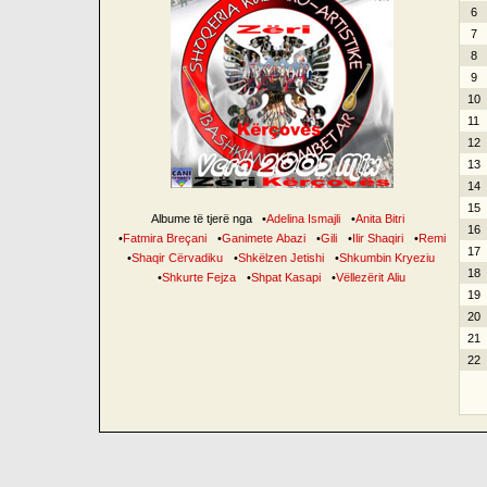
6
7
8
9
10
11
12
13
14
15
Albume të tjerë nga
•
Adelina Ismajli
•
Anita Bitri
16
•
Fatmira Breçani
•
Ganimete Abazi
•
Gili
•
Ilir Shaqiri
•
Remi
17
•
Shaqir Cërvadiku
•
Shkëlzen Jetishi
•
Shkumbin Kryeziu
18
•
Shkurte Fejza
•
Shpat Kasapi
•
Vëllezërit Aliu
19
20
21
22