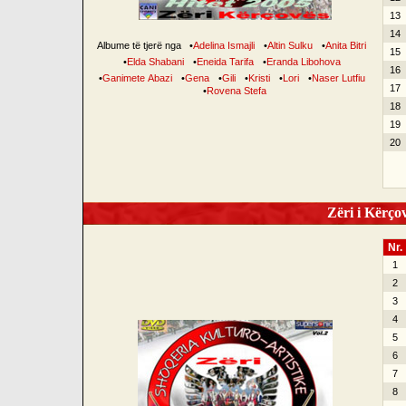
13
14
Albume të tjerë nga
•
Adelina Ismajli
•
Altin Sulku
•
Anita Bitri
15
•
Elda Shabani
•
Eneida Tarifa
•
Eranda Libohova
16
•
Ganimete Abazi
•
Gena
•
Gili
•
Kristi
•
Lori
•
Naser Lutfiu
17
•
Rovena Stefa
18
19
20
Zëri i Kërçov
Nr.
1
2
3
4
5
6
7
8