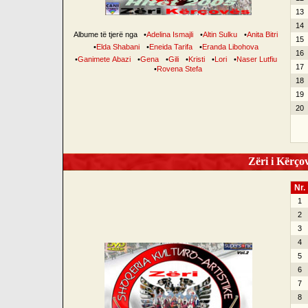
13
14
Albume të tjerë nga
•
Adelina Ismajli
•
Altin Sulku
•
Anita Bitri
15
•
Elda Shabani
•
Eneida Tarifa
•
Eranda Libohova
16
•
Ganimete Abazi
•
Gena
•
Gili
•
Kristi
•
Lori
•
Naser Lutfiu
17
•
Rovena Stefa
18
19
20
Zëri i Kërçov
Nr.
1
2
3
4
5
6
7
8