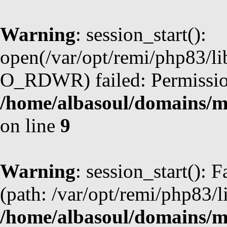
Warning
: session_start():
open(/var/opt/remi/php83/l
O_RDWR) failed: Permission
/home/albasoul/domains/m
on line
9
Warning
: session_start(): F
(path: /var/opt/remi/php83/l
/home/albasoul/domains/m