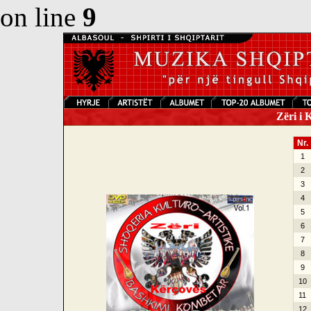
on line
9
Zëri i K
Nr.
1
2
3
4
5
6
7
8
9
10
11
12