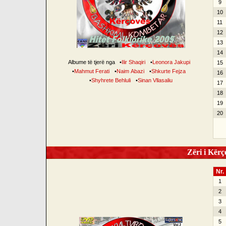
9
10
11
12
13
14
Albume të tjerë nga
•
Ilir Shaqiri
•
Leonora Jakupi
15
•
Mahmut Ferati
•
Naim Abazi
•
Shkurte Fejza
16
•
Shyhrete Behluli
•
Sinan Vllasaliu
17
18
19
20
Zëri i Kërço
Nr.
1
2
3
4
5