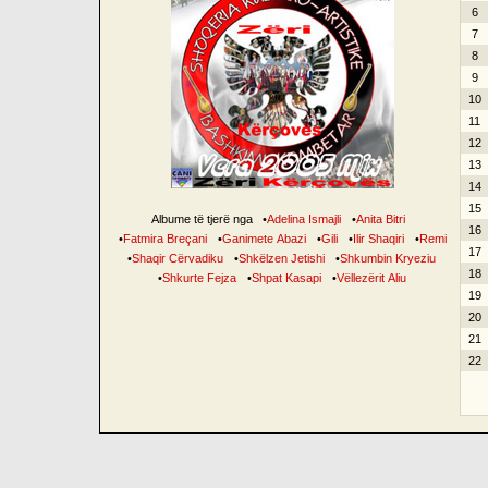
6
7
8
9
10
11
12
13
14
15
Albume të tjerë nga
•
Adelina Ismajli
•
Anita Bitri
16
•
Fatmira Breçani
•
Ganimete Abazi
•
Gili
•
Ilir Shaqiri
•
Remi
17
•
Shaqir Cërvadiku
•
Shkëlzen Jetishi
•
Shkumbin Kryeziu
18
•
Shkurte Fejza
•
Shpat Kasapi
•
Vëllezërit Aliu
19
20
21
22