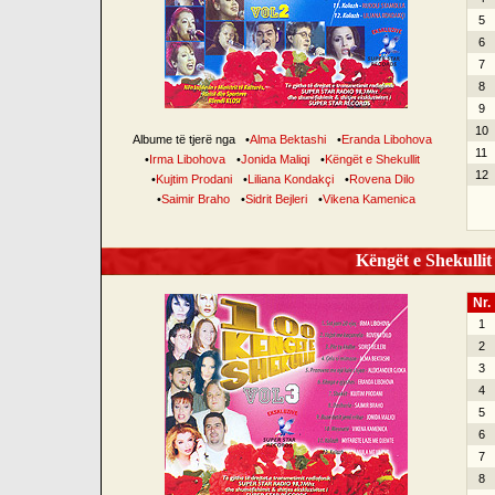
5
6
7
8
9
10
Albume të tjerë nga
•
Alma Bektashi
•
Eranda Libohova
11
•
Irma Libohova
•
Jonida Maliqi
•
Këngët e Shekullit
12
•
Kujtim Prodani
•
Liliana Kondakçi
•
Rovena Dilo
•
Saimir Braho
•
Sidrit Bejleri
•
Vikena Kamenica
Këngët e Shekullit 
Nr.
1
2
3
4
5
6
7
8