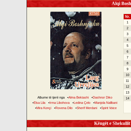
Alqi Bosh
Nr.
1
2
3
4
5
6
7
8
9
10
11
12
13
Albume të tjerë nga
•
Alma Bektashi
•
Dashnor Diko
14
•
Elsa Lila
•
Irma Libohova
•
Ledina Çelo
•
Manjola Nallbani
•
Mira Konçi
•
Rovena Dilo
•
Sherif Merdani
•
Spirit Voice
Këngët e Shekullit 