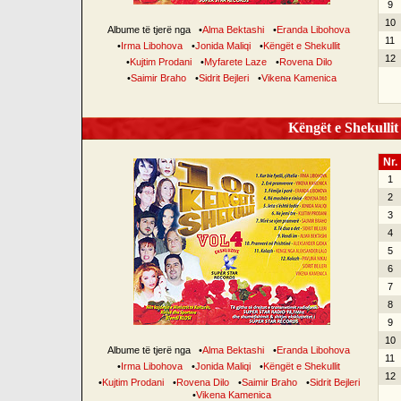
9
10
Albume të tjerë nga
•
Alma Bektashi
•
Eranda Libohova
11
•
Irma Libohova
•
Jonida Maliqi
•
Këngët e Shekullit
12
•
Kujtim Prodani
•
Myfarete Laze
•
Rovena Dilo
•
Saimir Braho
•
Sidrit Bejleri
•
Vikena Kamenica
Këngët e Shekullit 
Nr.
1
2
3
4
5
6
7
8
9
10
Albume të tjerë nga
•
Alma Bektashi
•
Eranda Libohova
11
•
Irma Libohova
•
Jonida Maliqi
•
Këngët e Shekullit
12
•
Kujtim Prodani
•
Rovena Dilo
•
Saimir Braho
•
Sidrit Bejleri
•
Vikena Kamenica