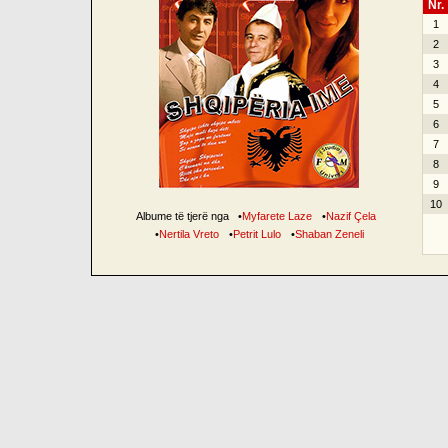
Nr.
1
2
3
4
5
6
7
8
9
10
Albume të tjerë nga
•
Myfarete Laze
•
Nazif Çela
•
Nertila Vreto
•
Petrit Lulo
•
Shaban Zeneli