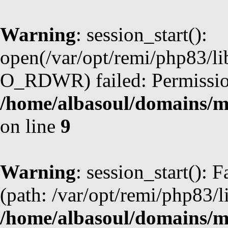
Warning
: session_start():
open(/var/opt/remi/php83/l
O_RDWR) failed: Permission
/home/albasoul/domains/m
on line
9
Warning
: session_start(): F
(path: /var/opt/remi/php83/l
/home/albasoul/domains/m