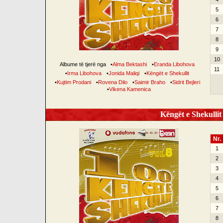
5
6
7
8
9
10
Albume të tjerë nga
•
Alma Bektashi
•
Eranda Libohova
11
•
Irma Libohova
•
Jonida Maliqi
•
Këngët e Shekullit
•
Kujtim Prodani
•
Rovena Dilo
•
Saimir Braho
•
Sidrit Bejleri
•
Vikena Kamenica
Këngët e Shekullit 
Nr.
1
2
3
4
5
6
7
8