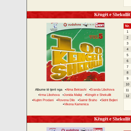
Këngët e Shekullit 
Nr.
1
2
3
4
5
6
7
8
9
10
Albume të tjerë nga
•
Alma Bektashi
•
Eranda Libohova
11
•
Irma Libohova
•
Jonida Maliqi
•
Këngët e Shekullit
12
•
Kujtim Prodani
•
Rovena Dilo
•
Saimir Braho
•
Sidrit Bejleri
•
Vikena Kamenica
Këngët e Shekullit 