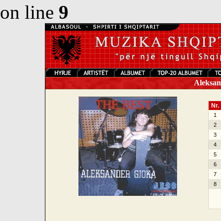
on line
9
Aleksand
Nr.
1
2
3
4
5
6
7
8