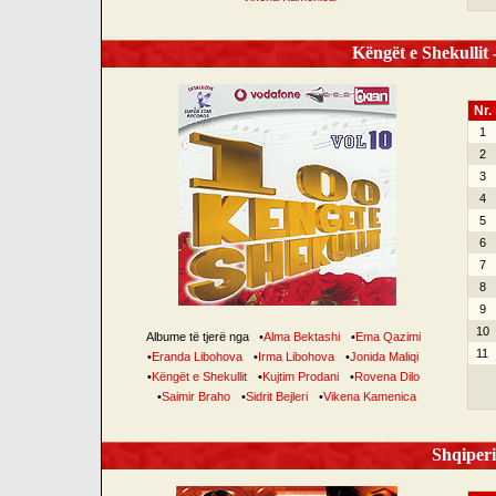
Këngët e Shekullit -
Nr.
1
2
3
4
5
6
7
8
9
10
Albume të tjerë nga
•
Alma Bektashi
•
Ema Qazimi
11
•
Eranda Libohova
•
Irma Libohova
•
Jonida Maliqi
•
Këngët e Shekullit
•
Kujtim Prodani
•
Rovena Dilo
•
Saimir Braho
•
Sidrit Bejleri
•
Vikena Kamenica
Shqiperi