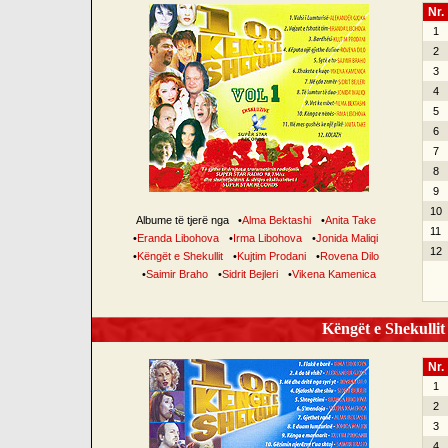
Nr.
1
2
3
4
5
6
7
8
9
10
Albume të tjerë nga
•
Alma Bektashi
•
Anita Take
11
•
Eranda Libohova
•
Irma Libohova
•
Jonida Maliqi
12
•
Këngët e Shekullit
•
Kujtim Prodani
•
Rovena Dilo
•
Saimir Braho
•
Sidrit Bejleri
•
Vikena Kamenica
Këngët e Shekullit 
Nr.
1
2
3
4