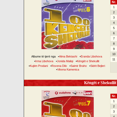
Nr.
1
2
3
4
5
6
7
8
9
10
Albume të tjerë nga
•
Alma Bektashi
•
Eranda Libohova
11
•
Irma Libohova
•
Jonida Maliqi
•
Këngët e Shekullit
•
Kujtim Prodani
•
Rovena Dilo
•
Saimir Braho
•
Sidrit Bejleri
•
Vikena Kamenica
Këngët e Shekullit 
Nr.
1
2
3
4