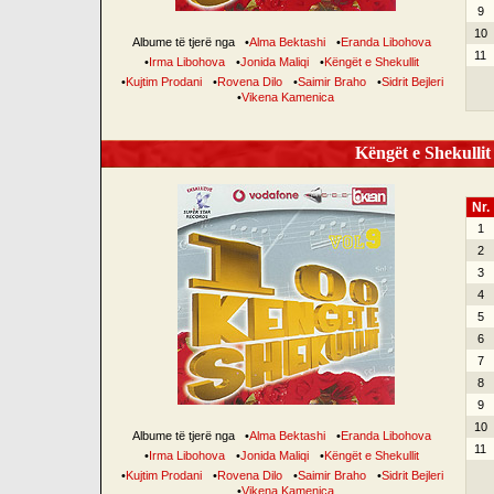
9
10
Albume të tjerë nga
•
Alma Bektashi
•
Eranda Libohova
11
•
Irma Libohova
•
Jonida Maliqi
•
Këngët e Shekullit
•
Kujtim Prodani
•
Rovena Dilo
•
Saimir Braho
•
Sidrit Bejleri
•
Vikena Kamenica
Këngët e Shekullit 
Nr.
1
2
3
4
5
6
7
8
9
10
Albume të tjerë nga
•
Alma Bektashi
•
Eranda Libohova
11
•
Irma Libohova
•
Jonida Maliqi
•
Këngët e Shekullit
•
Kujtim Prodani
•
Rovena Dilo
•
Saimir Braho
•
Sidrit Bejleri
•
Vikena Kamenica