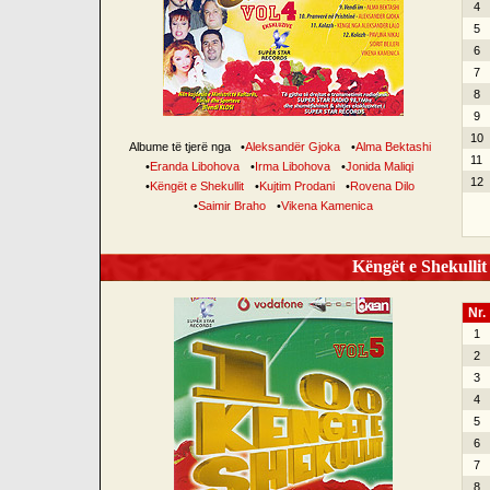
4
5
6
7
8
9
10
Albume të tjerë nga
•
Aleksandër Gjoka
•
Alma Bektashi
11
•
Eranda Libohova
•
Irma Libohova
•
Jonida Maliqi
12
•
Këngët e Shekullit
•
Kujtim Prodani
•
Rovena Dilo
•
Saimir Braho
•
Vikena Kamenica
Këngët e Shekullit 
Nr.
1
2
3
4
5
6
7
8