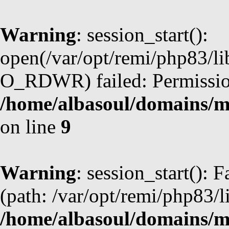
Warning
: session_start():
open(/var/opt/remi/php83/l
O_RDWR) failed: Permission
/home/albasoul/domains/m
on line
9
Warning
: session_start(): F
(path: /var/opt/remi/php83/l
/home/albasoul/domains/m