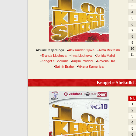
2
3
4
5
6
7
8
9
10
Albume të tjerë nga
•
Aleksandër Gjoka
•
Alma Bektashi
11
•
Eranda Libohova
•
Irma Libohova
•
Jonida Maliqi
•
Këngët e Shekullit
•
Kujtim Prodani
•
Rovena Dilo
•
Saimir Braho
•
Vikena Kamenica
Këngët e Shekullit -
Nr.
1
2
3
4
5
6