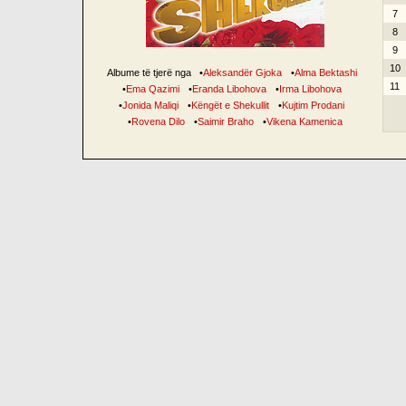
7
8
9
10
Albume të tjerë nga
•
Aleksandër Gjoka
•
Alma Bektashi
11
•
Ema Qazimi
•
Eranda Libohova
•
Irma Libohova
•
Jonida Maliqi
•
Këngët e Shekullit
•
Kujtim Prodani
•
Rovena Dilo
•
Saimir Braho
•
Vikena Kamenica