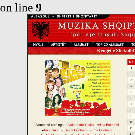
on line
9
Këngët e Shekullit 
Nr.
1
2
3
4
5
6
7
8
9
10
Albume të tjerë nga
•
Aleksandër Gjoka
•
Alma Bektashi
11
•
Anita Take
•
Eranda Libohova
•
Irma Libohova
12