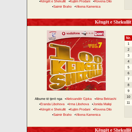
•
Këngët e Shekullit
•
Kujtim Prodani
•
Rovena Dilo
•
Saimir Braho
•
Vikena Kamenica
Këngët e Shekullit 
Nr.
1
2
3
4
5
6
7
8
9
10
Albume të tjerë nga
•
Aleksandër Gjoka
•
Alma Bektashi
11
•
Eranda Libohova
•
Irma Libohova
•
Jonida Maliqi
•
Këngët e Shekullit
•
Kujtim Prodani
•
Rovena Dilo
•
Saimir Braho
•
Vikena Kamenica
Këngët e Shekullit 