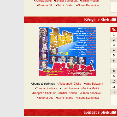
•
Jonida Maliqi
•
Këngët e Shekullit
•
Kujtim Prodani
•
Rovena Dilo
•
Saimir Braho
•
Vikena Kamenica
Këngët e Shekullit 
Nr.
1
2
3
4
5
6
7
8
9
10
Albume të tjerë nga
•
Aleksandër Gjoka
•
Alma Bektashi
11
•
Eranda Libohova
•
Irma Libohova
•
Jonida Maliqi
12
•
Këngët e Shekullit
•
Kujtim Prodani
•
Liliana Kondakçi
•
Rovena Dilo
•
Saimir Braho
•
Vikena Kamenica
Këngët e Shekullit 