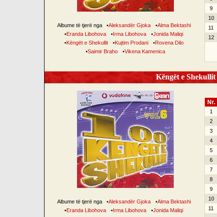
9
10
Albume të tjerë nga
•
Aleksandër Gjoka
•
Alma Bektashi
11
•
Eranda Libohova
•
Irma Libohova
•
Jonida Maliqi
12
•
Këngët e Shekullit
•
Kujtim Prodani
•
Rovena Dilo
•
Saimir Braho
•
Vikena Kamenica
Këngët e Shekullit 
Nr.
1
2
3
4
5
6
7
8
9
10
Albume të tjerë nga
•
Aleksandër Gjoka
•
Alma Bektashi
11
•
Eranda Libohova
•
Irma Libohova
•
Jonida Maliqi