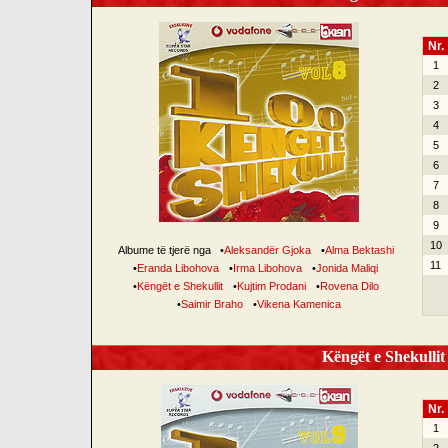
Nr.
1
2
3
4
5
6
7
8
9
10
Albume të tjerë nga
•
Aleksandër Gjoka
•
Alma Bektashi
11
•
Eranda Libohova
•
Irma Libohova
•
Jonida Maliqi
•
Këngët e Shekullit
•
Kujtim Prodani
•
Rovena Dilo
•
Saimir Braho
•
Vikena Kamenica
Këngët e Shekullit 
Nr.
1