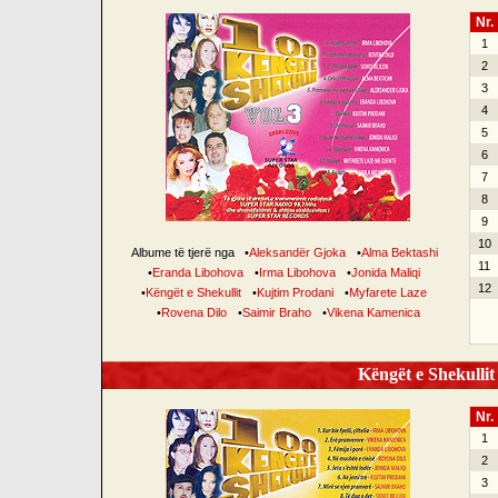
Nr.
1
2
3
4
5
6
7
8
9
10
Albume të tjerë nga
•
Aleksandër Gjoka
•
Alma Bektashi
11
•
Eranda Libohova
•
Irma Libohova
•
Jonida Maliqi
12
•
Këngët e Shekullit
•
Kujtim Prodani
•
Myfarete Laze
•
Rovena Dilo
•
Saimir Braho
•
Vikena Kamenica
Këngët e Shekullit 
Nr.
1
2
3