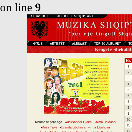
on line
9
Këngët e Shekullit 
Nr.
1
2
3
4
5
6
7
8
9
10
Albume të tjerë nga
•
Aleksandër Gjoka
•
Alma Bektashi
11
•
Anita Take
•
Eranda Libohova
•
Irma Libohova
12