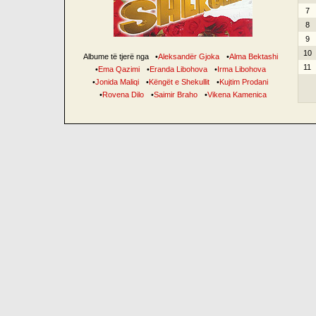
7
8
9
10
Albume të tjerë nga
•
Aleksandër Gjoka
•
Alma Bektashi
11
•
Ema Qazimi
•
Eranda Libohova
•
Irma Libohova
•
Jonida Maliqi
•
Këngët e Shekullit
•
Kujtim Prodani
•
Rovena Dilo
•
Saimir Braho
•
Vikena Kamenica