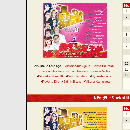
Nr.
1
2
3
4
5
6
7
8
9
10
Albume të tjerë nga
•
Aleksandër Gjoka
•
Alma Bektashi
11
•
Eranda Libohova
•
Irma Libohova
•
Jonida Maliqi
12
•
Këngët e Shekullit
•
Kujtim Prodani
•
Myfarete Laze
•
Rovena Dilo
•
Saimir Braho
•
Vikena Kamenica
Këngët e Shekullit 
Nr.
1
2
3