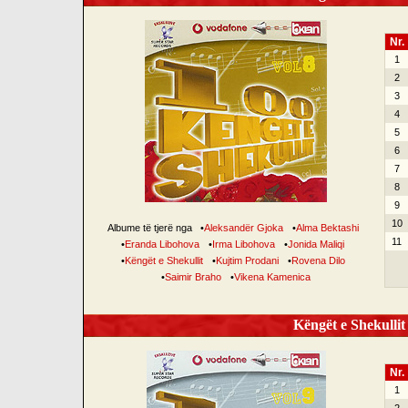
Nr.
1
2
3
4
5
6
7
8
9
10
Albume të tjerë nga
•
Aleksandër Gjoka
•
Alma Bektashi
11
•
Eranda Libohova
•
Irma Libohova
•
Jonida Maliqi
•
Këngët e Shekullit
•
Kujtim Prodani
•
Rovena Dilo
•
Saimir Braho
•
Vikena Kamenica
Këngët e Shekullit 
Nr.
1