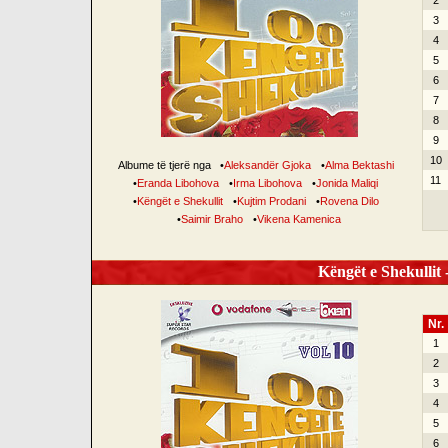
2
3
4
5
6
7
8
9
10
Albume të tjerë nga
•
Aleksandër Gjoka
•
Alma Bektashi
11
•
Eranda Libohova
•
Irma Libohova
•
Jonida Maliqi
•
Këngët e Shekullit
•
Kujtim Prodani
•
Rovena Dilo
•
Saimir Braho
•
Vikena Kamenica
Këngët e Shekullit -
Nr.
1
2
3
4
5
6