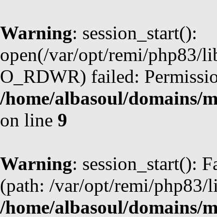
Warning
: session_start():
open(/var/opt/remi/php83/l
O_RDWR) failed: Permission
/home/albasoul/domains/m
on line
9
Warning
: session_start(): F
(path: /var/opt/remi/php83/l
/home/albasoul/domains/m