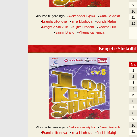
9
10
Albume të tjerë nga
•
Aleksandër Gjoka
•
Alma Bektashi
11
•
Eranda Libohova
•
Irma Libohova
•
Jonida Maliqi
12
•
Këngët e Shekullit
•
Kujtim Prodani
•
Rovena Dilo
•
Saimir Braho
•
Vikena Kamenica
Këngët e Shekullit 
Nr.
1
2
3
4
5
6
7
8
9
10
Albume të tjerë nga
•
Aleksandër Gjoka
•
Alma Bektashi
11
•
Eranda Libohova
•
Irma Libohova
•
Jonida Maliqi