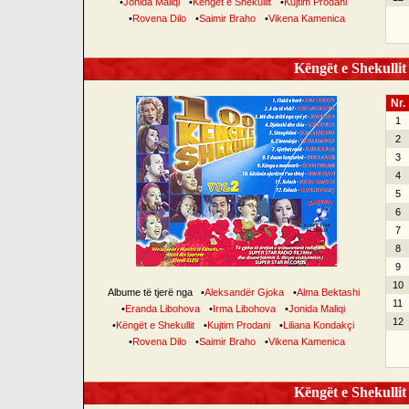
•
Jonida Maliqi
•
Këngët e Shekullit
•
Kujtim Prodani
•
Rovena Dilo
•
Saimir Braho
•
Vikena Kamenica
Këngët e Shekullit 
Nr.
1
2
3
4
5
6
7
8
9
10
Albume të tjerë nga
•
Aleksandër Gjoka
•
Alma Bektashi
11
•
Eranda Libohova
•
Irma Libohova
•
Jonida Maliqi
12
•
Këngët e Shekullit
•
Kujtim Prodani
•
Liliana Kondakçi
•
Rovena Dilo
•
Saimir Braho
•
Vikena Kamenica
Këngët e Shekullit 