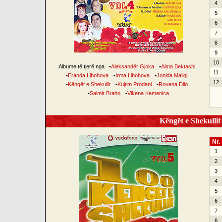
4
5
6
7
8
9
10
Albume të tjerë nga
•
Aleksandër Gjoka
•
Alma Bektashi
11
•
Eranda Libohova
•
Irma Libohova
•
Jonida Maliqi
12
•
Këngët e Shekullit
•
Kujtim Prodani
•
Rovena Dilo
•
Saimir Braho
•
Vikena Kamenica
Këngët e Shekullit 
Nr.
1
2
3
4
5
6
7
8