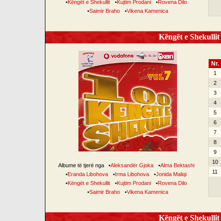
•
Këngët e Shekullit
•
Kujtim Prodani
•
Rovena Dilo
•
Saimir Braho
•
Vikena Kamenica
Këngët e Shekullit 
Nr.
1
2
3
4
5
6
7
8
9
10
Albume të tjerë nga
•
Aleksandër Gjoka
•
Alma Bektashi
11
•
Eranda Libohova
•
Irma Libohova
•
Jonida Maliqi
•
Këngët e Shekullit
•
Kujtim Prodani
•
Rovena Dilo
•
Saimir Braho
•
Vikena Kamenica
Këngët e Shekullit 