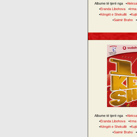
Albume të tjerë nga
•
Aleksa
•
Eranda Libohova
•
Irma
•
Këngët e Shekullit
•
Kujt
•
Saimir Braho
•
Albume të tjerë nga
•
Aleksa
•
Eranda Libohova
•
Irma
•
Këngët e Shekullit
•
Kujt
•
Saimir Braho
•