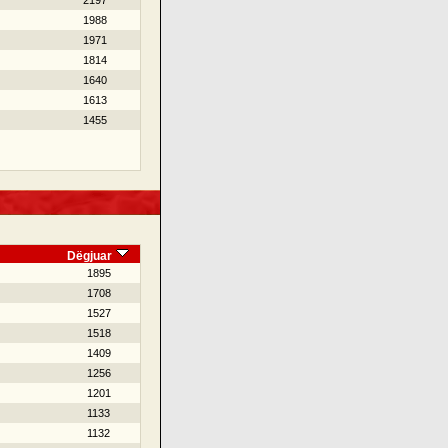
2197
1988
1971
1814
1640
1613
1455
Dëgjuar
1895
1708
1527
1518
1409
1256
1201
1133
1132