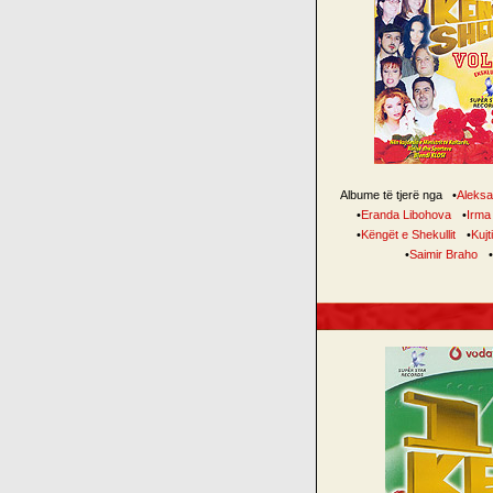
Albume të tjerë nga
•
Aleksa
•
Eranda Libohova
•
Irma
•
Këngët e Shekullit
•
Kujt
•
Saimir Braho
•