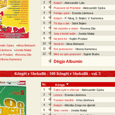
2
Kolazh
- Aleksandër Lalo
3
Pranverë në Prishtinë
- Aleksandër Gjoka
4
Fëmija i parë
- Eranda Libohova
5
Kolazh
- P. Nikaj, S. Bejleri, V. Kamenica
6
Të dua o det
- Sidrit Bejleri
7
Në moshën e rinisë
- Rovena Dilo
8
Jeta s’është lodër
- Jonida Maliqi
9
Ne jemi tre
- Kujtim Prodani
10
Vendi im
- Alma Bektashi
ndër Gjoka
•
Alma Bektashi
11
Erë pranverore
- Vikena Kamenica
 Libohova
•
Jonida Maliqi
12
Mirë se vjen pranverë
- Sajmir Braho
im Prodani
•
Rovena Dilo
Vikena Kamenica
Dëgjo Albumin
Këngët e Shekullit - 100 Këngët e Shekullit - vol. 5
Nr.
Kënga
1
Falmi sytë e shkruar
- Aleksandër Gjoka
2
Lemza
- Eranda Libohova
3
Fustani i bardhë
- Irma Libohova
4
Kolazh
- Afërdita Zonja me djemtë
5
Shiu i verës
- Jonida Maliqi