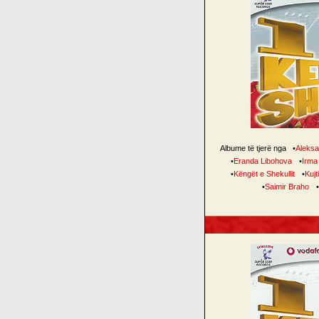
Albume të tjerë nga
•
Aleksa
•
Eranda Libohova
•
Irma
•
Këngët e Shekullit
•
Kujt
•
Saimir Braho
•