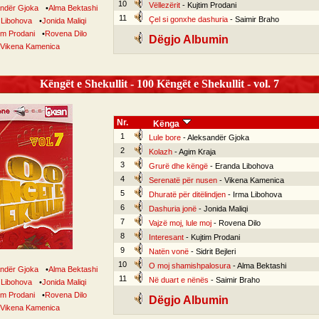
10
Vëllezërit
- Kujtim Prodani
ndër Gjoka
•
Alma Bektashi
11
Çel si gonxhe dashuria
- Saimir Braho
 Libohova
•
Jonida Maliqi
im Prodani
•
Rovena Dilo
Dëgjo Albumin
Vikena Kamenica
Këngët e Shekullit - 100 Këngët e Shekullit - vol. 7
Nr.
Kënga
1
Lule bore
- Aleksandër Gjoka
2
Kolazh
- Agim Kraja
3
Grurë dhe këngë
- Eranda Libohova
4
Serenatë për nusen
- Vikena Kamenica
5
Dhuratë për ditëlindjen
- Irma Libohova
6
Dashuria jonë
- Jonida Maliqi
7
Vajzë moj, lule moj
- Rovena Dilo
8
Interesant
- Kujtim Prodani
9
Natën vonë
- Sidrit Bejleri
10
O moj shamishpalosura
- Alma Bektashi
ndër Gjoka
•
Alma Bektashi
11
Në duart e nënës
- Saimir Braho
 Libohova
•
Jonida Maliqi
im Prodani
•
Rovena Dilo
Dëgjo Albumin
Vikena Kamenica