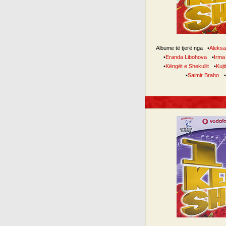
Albume të tjerë nga
•
Aleksa
•
Eranda Libohova
•
Irma
•
Këngët e Shekullit
•
Kujt
•
Saimir Braho
•