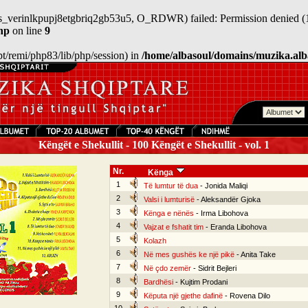
/sess_verinlkpupj8etgbriq2gb53u5, O_RDWR) failed: Permission denied (
hp
on line
9
/opt/remi/php83/lib/php/session) in
/home/albasoul/domains/muzika.alb
Këngët e Shekullit - 100 Këngët e Shekullit - vol. 1
Nr.
Kënga
1
Të lumtur të dua
- Jonida Maliqi
2
Valsi i lumturisë
- Aleksandër Gjoka
3
Kënga e nënës
- Irma Libohova
4
Vajzat e fshatit tim
- Eranda Libohova
5
Kolazh
6
Në mes gushës ke një pikë
- Anita Take
7
Në çdo zemër
- Sidrit Bejleri
8
Bardhësi
- Kujtim Prodani
9
Këputa një gjethe dafinë
- Rovena Dilo