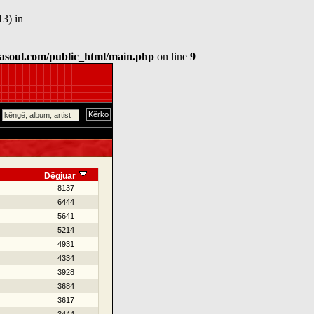
13) in
asoul.com/public_html/main.php
on line
9
Dëgjuar
8137
6444
5641
5214
4931
4334
3928
3684
3617