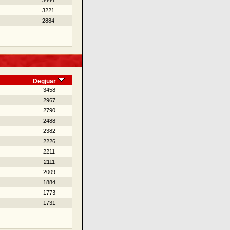
3444
3221
2884
Dëgjuar
3458
2967
2790
2488
2382
2226
2211
2111
2009
1884
1773
1731