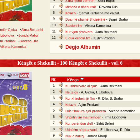
6
S’ma njohe zemrën
- Sidrit Bejleri
7
Mimoza e dashurisë
- Rovena Dilo
8
Kolazh
- Qemal Kërtusha me vajzat
9
Dua më shumë Shqipërinë
- Saimir Braho
10
Stacioni im
- Vikena Kamenica
ndër Gjoka
•
Alma Bektashi
11
Kur vjen pranvera
- Alma Bektashi
 Libohova
•
Jonida Maliqi
12
E dua vendin tim
- Kujtim Prodani
im Prodani
•
Rovena Dilo
Dëgjo Albumin
Vikena Kamenica
Këngët e Shekullit - 100 Këngët e Shekullit - vol. 6
Nr.
Kënga
1
Ku shkoi vallë ai djalë
- Alma Bektashi
2
Ne të dy
- A. Gjoka, I. Libohova
3
Kur xhirohej një film
- R. Dilo, S. Braho
4
Kolazh
- Agim Prodani
5
Lule t’bukura sjell pranvera
- Vikena Kamenica
6
Shpirtin tim ma rrëmben
- Irma Libohova
7
Kur perëndon dielli
- Sidrit Bejleri
8
Udhëtim në pranverë
- E. Libohova, R. Dilo
9
Nuk e harroj
- Jonida Maliqi