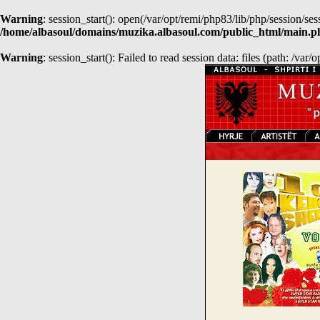
Warning
: session_start(): open(/var/opt/remi/php83/lib/php/session
/home/albasoul/domains/muzika.albasoul.com/public_html/main.p
Warning
: session_start(): Failed to read session data: files (path: /var