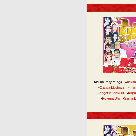
Albume të tjerë nga
•
Aleksa
•
Eranda Libohova
•
Irma
•
Këngët e Shekullit
•
Kujti
•
Rovena Dilo
•
Saimir 