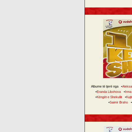
Albume të tjerë nga
•
Aleksa
•
Eranda Libohova
•
Irma
•
Këngët e Shekullit
•
Kujt
•
Saimir Braho
•