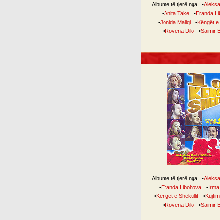
Albume të tjerë nga
•
Aleksa
•
Anita Take
•
Eranda Li
•
Jonida Maliqi
•
Këngët e 
•
Rovena Dilo
•
Saimir 
Albume të tjerë nga
•
Aleksa
•
Eranda Libohova
•
Irma
•
Këngët e Shekullit
•
Kujtim
•
Rovena Dilo
•
Saimir 