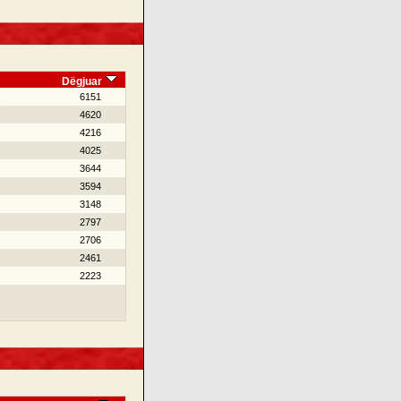
Dëgjuar
6151
4620
4216
4025
3644
3594
3148
2797
2706
2461
2223