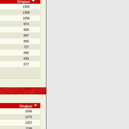
Dëgjuar
1402
1366
1056
974
905
897
805
727
696
635
577
Dëgjuar
1656
1275
1257
1199