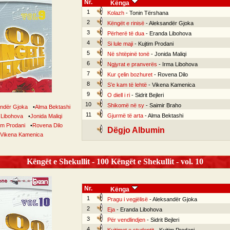
Nr.
Kënga
1
Kolazh
- Tonin Tërshana
2
Këngët e rinisë
- Aleksandër Gjoka
3
Përherë të dua
- Eranda Libohova
4
Si lule maji
- Kujtim Prodani
5
Në shtëpinë tonë
- Jonida Maliqi
6
Ngjyrat e pranverës
- Irma Libohova
7
Kur çelin bozhuret
- Rovena Dilo
8
S’e kam të lehtë
- Vikena Kamenica
9
O diell i ri
- Sidrit Bejleri
10
Shikomë në sy
- Saimir Braho
ndër Gjoka
•
Alma Bektashi
11
Gjurmë të arta
- Alma Bektashi
 Libohova
•
Jonida Maliqi
im Prodani
•
Rovena Dilo
Dëgjo Albumin
Vikena Kamenica
Këngët e Shekullit - 100 Këngët e Shekullit - vol. 10
Nr.
Kënga
1
Pragu i vegjëlisë
- Aleksandër Gjoka
2
Eja
- Eranda Libohova
3
Për vendlindjen
- Sidrit Bejleri
4