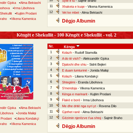
10
Sytë e tu
- Sajmir Braho
ndër Gjoka
•
Alma Bektashi
11
Xhaketa e kuqe
- Vikena Kamenica
bohova
•
Irma Libohova
12
Vet ke mbet
- Alma Bektashi
Shekullit
•
Kujtim Prodani
Braho
•
Vikena Kamenica
Dëgjo Albumin
Këngët e Shekullit - 100 Këngët e Shekullit - vol. 2
Nr.
Kënga
1
Kolazh
- Rudolf Stamolla
2
A do të vish?
- Aleksandër Gjoka
3
Djaloshi dhe shiu
- Sidrit Bejleri
4
E duam lumturinë
- Jonida Maliqi
5
Kolazh
- Liliana Kondakçi
6
Shtegtimi
- Eranda Libohova
7
S’mendoja
- Vikena Kamenica
8
Kënga e marinarit
- Kujtim Prodani
9
Flakë e borë
- Irma Libohova
10
Me dhe dritë nga syri yt
- Rovena Dilo
ndër Gjoka
•
Alma Bektashi
11
Gjethet ranë
- Alma Bektashi
 Libohova
•
Jonida Maliqi
12
Gëzimin njerëzve t’ua shtoj
- Sajmir Braho
 Prodani
•
Liliana Kondakçi
Braho
•
Vikena Kamenica
Dëgjo Albumin