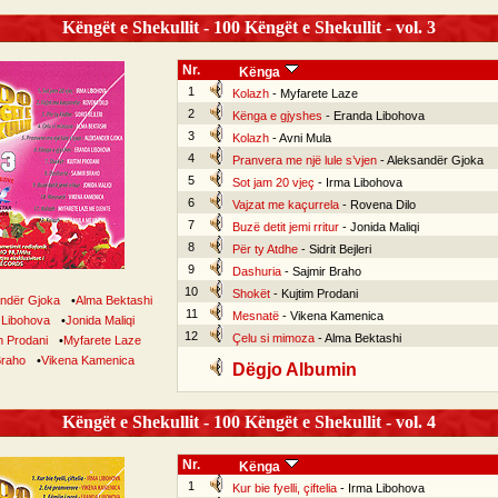
Këngët e Shekullit - 100 Këngët e Shekullit - vol. 3
Nr.
Kënga
1
Kolazh
- Myfarete Laze
2
Kënga e gjyshes
- Eranda Libohova
3
Kolazh
- Avni Mula
4
Pranvera me një lule s’vjen
- Aleksandër Gjoka
5
Sot jam 20 vjeç
- Irma Libohova
6
Vajzat me kaçurrela
- Rovena Dilo
7
Buzë detit jemi rritur
- Jonida Maliqi
8
Për ty Atdhe
- Sidrit Bejleri
9
Dashuria
- Sajmir Braho
10
Shokët
- Kujtim Prodani
ndër Gjoka
•
Alma Bektashi
11
Mesnatë
- Vikena Kamenica
 Libohova
•
Jonida Maliqi
12
Çelu si mimoza
- Alma Bektashi
m Prodani
•
Myfarete Laze
Braho
•
Vikena Kamenica
Dëgjo Albumin
Këngët e Shekullit - 100 Këngët e Shekullit - vol. 4
Nr.
Kënga
1
Kur bie fyelli, çiftelia
- Irma Libohova