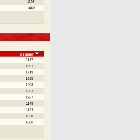
1106
1069
Dëgjuar
2187
1891
1719
1555
1403
1263
1207
1149
1124
1028
1000