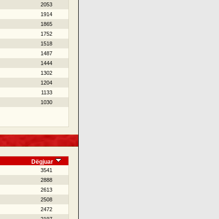
2053
1914
1865
1752
1518
1487
1444
1302
1204
1133
1030
Dëgjuar
3541
2888
2613
2508
2472