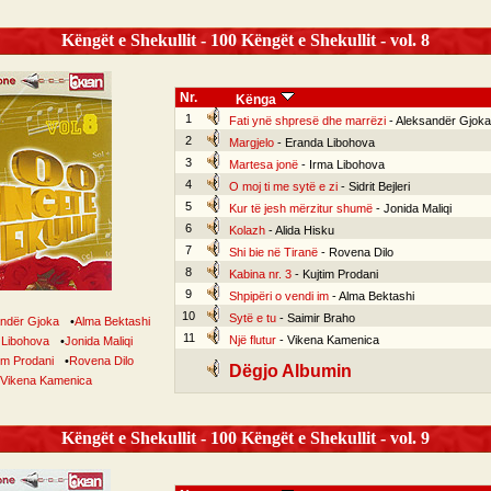
Këngët e Shekullit - 100 Këngët e Shekullit - vol. 8
Nr.
Kënga
1
Fati ynë shpresë dhe marrëzi
- Aleksandër Gjoka
2
Margjelo
- Eranda Libohova
3
Martesa jonë
- Irma Libohova
4
O moj ti me sytë e zi
- Sidrit Bejleri
5
Kur të jesh mërzitur shumë
- Jonida Maliqi
6
Kolazh
- Alida Hisku
7
Shi bie në Tiranë
- Rovena Dilo
8
Kabina nr. 3
- Kujtim Prodani
9
Shpipëri o vendi im
- Alma Bektashi
10
Sytë e tu
- Saimir Braho
ndër Gjoka
•
Alma Bektashi
11
Një flutur
- Vikena Kamenica
 Libohova
•
Jonida Maliqi
im Prodani
•
Rovena Dilo
Dëgjo Albumin
Vikena Kamenica
Këngët e Shekullit - 100 Këngët e Shekullit - vol. 9