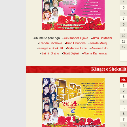
4
5
6
7
8
9
10
Albume të tjerë nga
•
Aleksandër Gjoka
•
Alma Bektashi
11
•
Eranda Libohova
•
Irma Libohova
•
Jonida Maliqi
12
•
Këngët e Shekullit
•
Myfarete Laze
•
Rovena Dilo
•
Saimir Braho
•
Sidrit Bejleri
•
Vikena Kamenica
Këngët e Shekullit 
Nr.
1
2
3
4
5
6
7
8