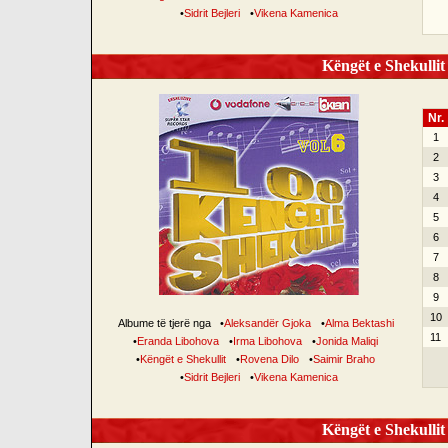
•
Sidrit Bejleri
•
Vikena Kamenica
Këngët e Shekullit 
Nr.
1
2
3
4
5
6
7
8
9
10
Albume të tjerë nga
•
Aleksandër Gjoka
•
Alma Bektashi
11
•
Eranda Libohova
•
Irma Libohova
•
Jonida Maliqi
•
Këngët e Shekullit
•
Rovena Dilo
•
Saimir Braho
•
Sidrit Bejleri
•
Vikena Kamenica
Këngët e Shekullit 