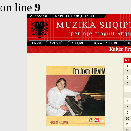
on line
9
Kujtim Pro
Nr.
1
2
3
4
5
6
7
8
9
10
11
12