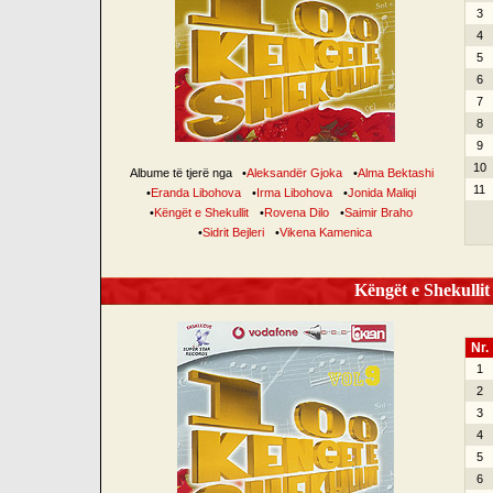
3
4
5
6
7
8
9
10
Albume të tjerë nga
•
Aleksandër Gjoka
•
Alma Bektashi
11
•
Eranda Libohova
•
Irma Libohova
•
Jonida Maliqi
•
Këngët e Shekullit
•
Rovena Dilo
•
Saimir Braho
•
Sidrit Bejleri
•
Vikena Kamenica
Këngët e Shekullit 
Nr.
1
2
3
4
5
6