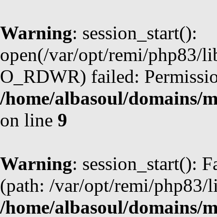
Warning
: session_start():
open(/var/opt/remi/php83/li
O_RDWR) failed: Permission
/home/albasoul/domains/m
on line
9
Warning
: session_start(): F
(path: /var/opt/remi/php83/l
/home/albasoul/domains/m