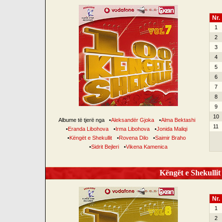
Nr.
1
2
3
4
5
6
7
8
9
10
Albume të tjerë nga
•
Aleksandër Gjoka
•
Alma Bektashi
11
•
Eranda Libohova
•
Irma Libohova
•
Jonida Maliqi
•
Këngët e Shekullit
•
Rovena Dilo
•
Saimir Braho
•
Sidrit Bejleri
•
Vikena Kamenica
Këngët e Shekullit 
Nr.
1
2