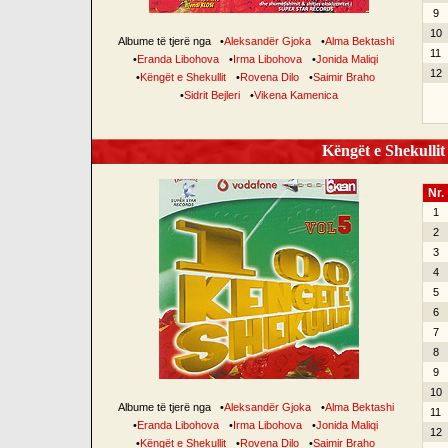
9
10
Albume të tjerë nga
•
Aleksandër Gjoka
•
Alma Bektashi
11
•
Eranda Libohova
•
Irma Libohova
•
Jonida Maliqi
12
•
Këngët e Shekullit
•
Rovena Dilo
•
Saimir Braho
•
Sidrit Bejleri
•
Vikena Kamenica
Këngët e Shekullit 
Nr.
1
2
3
4
5
6
7
8
9
10
Albume të tjerë nga
•
Aleksandër Gjoka
•
Alma Bektashi
11
•
Eranda Libohova
•
Irma Libohova
•
Jonida Maliqi
12
•
Këngët e Shekullit
•
Rovena Dilo
•
Saimir Braho