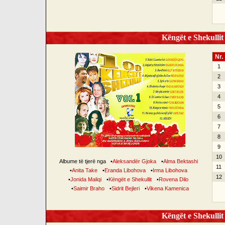
Këngët e Shekullit 
Nr.
1
2
3
4
5
6
7
8
9
10
Albume të tjerë nga
•
Aleksandër Gjoka
•
Alma Bektashi
11
•
Anita Take
•
Eranda Libohova
•
Irma Libohova
12
•
Jonida Maliqi
•
Këngët e Shekullit
•
Rovena Dilo
•
Saimir Braho
•
Sidrit Bejleri
•
Vikena Kamenica
Këngët e Shekullit 