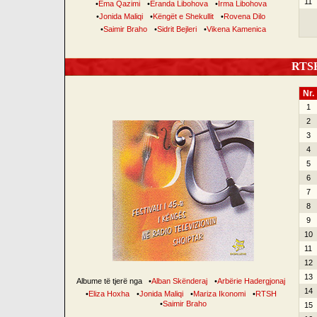
11
•
Ema Qazimi
•
Eranda Libohova
•
Irma Libohova
•
Jonida Maliqi
•
Këngët e Shekullit
•
Rovena Dilo
•
Saimir Braho
•
Sidrit Bejleri
•
Vikena Kamenica
RTSH 
Nr.
1
2
3
4
5
6
7
8
9
10
11
12
13
Albume të tjerë nga
•
Alban Skënderaj
•
Arbërie Hadergjonaj
14
•
Eliza Hoxha
•
Jonida Maliqi
•
Mariza Ikonomi
•
RTSH
•
Saimir Braho
15