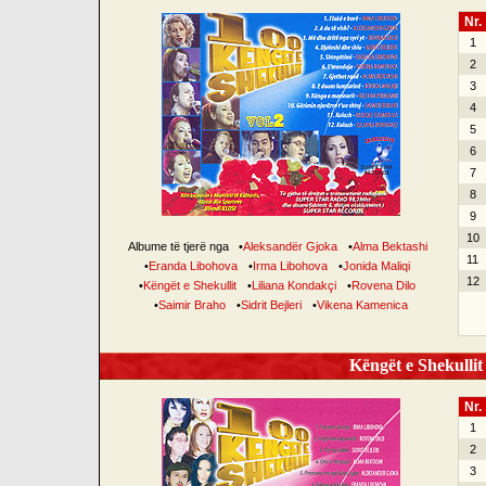
Nr.
1
2
3
4
5
6
7
8
9
10
Albume të tjerë nga
•
Aleksandër Gjoka
•
Alma Bektashi
11
•
Eranda Libohova
•
Irma Libohova
•
Jonida Maliqi
12
•
Këngët e Shekullit
•
Liliana Kondakçi
•
Rovena Dilo
•
Saimir Braho
•
Sidrit Bejleri
•
Vikena Kamenica
Këngët e Shekullit 
Nr.
1
2
3