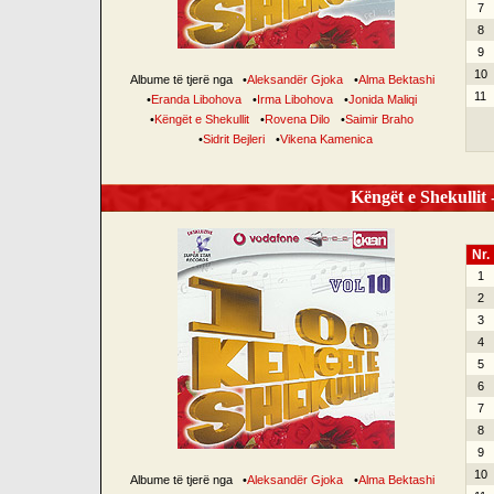
7
8
9
10
Albume të tjerë nga
•
Aleksandër Gjoka
•
Alma Bektashi
11
•
Eranda Libohova
•
Irma Libohova
•
Jonida Maliqi
•
Këngët e Shekullit
•
Rovena Dilo
•
Saimir Braho
•
Sidrit Bejleri
•
Vikena Kamenica
Këngët e Shekullit -
Nr.
1
2
3
4
5
6
7
8
9
10
Albume të tjerë nga
•
Aleksandër Gjoka
•
Alma Bektashi