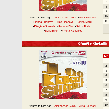
7
8
9
10
Albume të tjerë nga
•
Aleksandër Gjoka
•
Alma Bektashi
11
•
Eranda Libohova
•
Irma Libohova
•
Jonida Maliqi
•
Këngët e Shekullit
•
Rovena Dilo
•
Saimir Braho
•
Sidrit Bejleri
•
Vikena Kamenica
Këngët e Shekullit -
Nr.
1
2
3
4
5
6
7
8
9
10
Albume të tjerë nga
•
Aleksandër Gjoka
•
Alma Bektashi