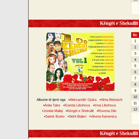
Këngët e Shekullit 
Nr.
1
2
3
4
5
6
7
8
9
10
Albume të tjerë nga
•
Aleksandër Gjoka
•
Alma Bektashi
11
•
Anita Take
•
Eranda Libohova
•
Irma Libohova
12
•
Jonida Maliqi
•
Këngët e Shekullit
•
Rovena Dilo
•
Saimir Braho
•
Sidrit Bejleri
•
Vikena Kamenica
Këngët e Shekullit 