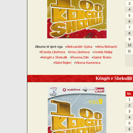
3
4
5
6
7
8
9
10
Albume të tjerë nga
•
Aleksandër Gjoka
•
Alma Bektashi
11
•
Eranda Libohova
•
Irma Libohova
•
Jonida Maliqi
•
Këngët e Shekullit
•
Rovena Dilo
•
Saimir Braho
•
Sidrit Bejleri
•
Vikena Kamenica
Këngët e Shekullit 
Nr.
1
2
3
4
5
6