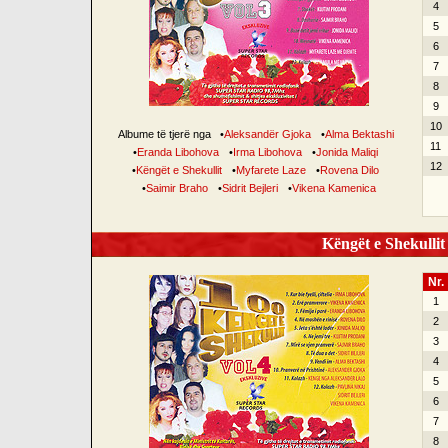
4
5
6
7
8
9
10
Albume të tjerë nga
•
Aleksandër Gjoka
•
Alma Bektashi
11
•
Eranda Libohova
•
Irma Libohova
•
Jonida Maliqi
12
•
Këngët e Shekullit
•
Myfarete Laze
•
Rovena Dilo
•
Saimir Braho
•
Sidrit Bejleri
•
Vikena Kamenica
Këngët e Shekullit 
Nr.
1
2
3
4
5
6
7
8