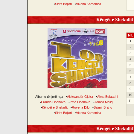
•
Sidrit Bejleri
•
Vikena Kamenica
Këngët e Shekullit 
Nr.
1
2
3
4
5
6
7
8
9
10
Albume të tjerë nga
•
Aleksandër Gjoka
•
Alma Bektashi
11
•
Eranda Libohova
•
Irma Libohova
•
Jonida Maliqi
•
Këngët e Shekullit
•
Rovena Dilo
•
Saimir Braho
•
Sidrit Bejleri
•
Vikena Kamenica
Këngët e Shekullit 