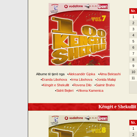
Nr.
1
2
3
4
5
6
7
8
9
10
Albume të tjerë nga
•
Aleksandër Gjoka
•
Alma Bektashi
11
•
Eranda Libohova
•
Irma Libohova
•
Jonida Maliqi
•
Këngët e Shekullit
•
Rovena Dilo
•
Saimir Braho
•
Sidrit Bejleri
•
Vikena Kamenica
Këngët e Shekullit 
Nr.
1
2