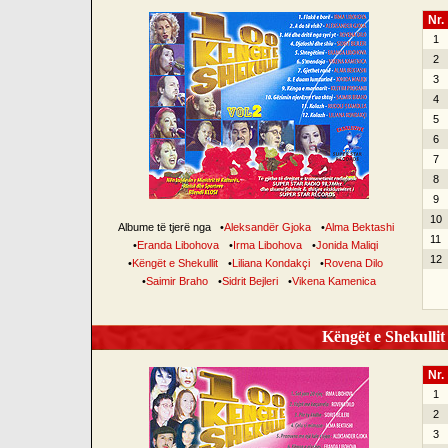
Nr.
1
2
3
4
5
6
7
8
9
10
Albume të tjerë nga
•
Aleksandër Gjoka
•
Alma Bektashi
11
•
Eranda Libohova
•
Irma Libohova
•
Jonida Maliqi
12
•
Këngët e Shekullit
•
Liliana Kondakçi
•
Rovena Dilo
•
Saimir Braho
•
Sidrit Bejleri
•
Vikena Kamenica
Këngët e Shekullit 
Nr.
1
2
3