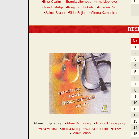
11
•
Ema Qazimi
•
Eranda Libohova
•
Irma Libohova
•
Jonida Maliqi
•
Këngët e Shekullit
•
Rovena Dilo
•
Saimir Braho
•
Sidrit Bejleri
•
Vikena Kamenica
RTSH 
Nr.
1
2
3
4
5
6
7
8
9
10
11
12
13
Albume të tjerë nga
•
Alban Skënderaj
•
Arbërie Hadergjonaj
14
•
Eliza Hoxha
•
Jonida Maliqi
•
Mariza Ikonomi
•
RTSH
•
Saimir Braho
15