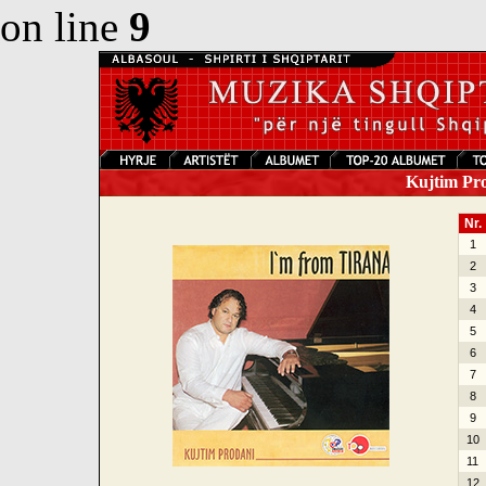
on line
9
Kujtim Pro
Nr.
1
2
3
4
5
6
7
8
9
10
11
12