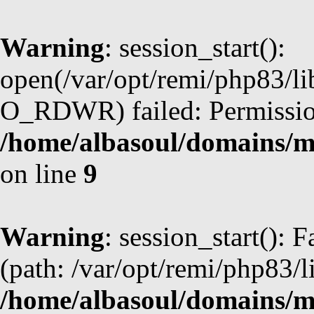
Warning
: session_start():
open(/var/opt/remi/php83/l
O_RDWR) failed: Permission
/home/albasoul/domains/m
on line
9
Warning
: session_start(): F
(path: /var/opt/remi/php83/l
/home/albasoul/domains/m