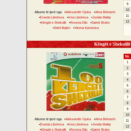
9
10
Albume të tjerë nga
•
Aleksandër Gjoka
•
Alma Bektashi
11
•
Eranda Libohova
•
Irma Libohova
•
Jonida Maliqi
12
•
Këngët e Shekullit
•
Rovena Dilo
•
Saimir Braho
•
Sidrit Bejleri
•
Vikena Kamenica
Këngët e Shekullit 
Nr.
1
2
3
4
5
6
7
8
9
10
Albume të tjerë nga
•
Aleksandër Gjoka
•
Alma Bektashi
11
•
Eranda Libohova
•
Irma Libohova
•
Jonida Maliqi
12
•
Këngët e Shekullit
•
Rovena Dilo
•
Saimir Braho