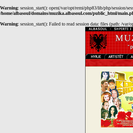
Warning
: session_start(): open(/var/opt/remi/php83/lib/php/session
/home/albasoul/domains/muzika.albasoul.com/public_html/main.p
Warning
: session_start(): Failed to read session data: files (path: /var