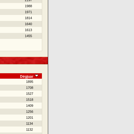
2197
1988
1971
1814
1640
1613
1455
Dëgjuar
1895
1708
1527
1518
1409
1256
1201
1134
1132