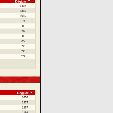
Dëgjuar
1402
1366
1056
974
905
897
805
727
696
635
577
Dëgjuar
1656
1275
1257
1199