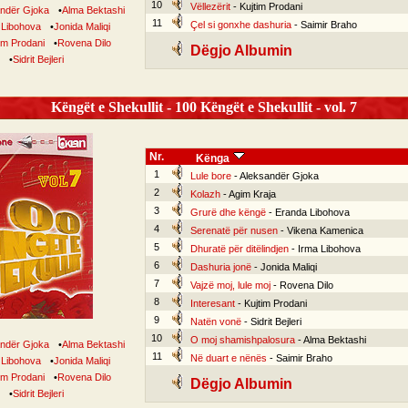
10
Vëllezërit
- Kujtim Prodani
ndër Gjoka
•
Alma Bektashi
11
Çel si gonxhe dashuria
- Saimir Braho
 Libohova
•
Jonida Maliqi
im Prodani
•
Rovena Dilo
Dëgjo Albumin
•
Sidrit Bejleri
Këngët e Shekullit - 100 Këngët e Shekullit - vol. 7
Nr.
Kënga
1
Lule bore
- Aleksandër Gjoka
2
Kolazh
- Agim Kraja
3
Grurë dhe këngë
- Eranda Libohova
4
Serenatë për nusen
- Vikena Kamenica
5
Dhuratë për ditëlindjen
- Irma Libohova
6
Dashuria jonë
- Jonida Maliqi
7
Vajzë moj, lule moj
- Rovena Dilo
8
Interesant
- Kujtim Prodani
9
Natën vonë
- Sidrit Bejleri
10
O moj shamishpalosura
- Alma Bektashi
ndër Gjoka
•
Alma Bektashi
11
Në duart e nënës
- Saimir Braho
 Libohova
•
Jonida Maliqi
im Prodani
•
Rovena Dilo
Dëgjo Albumin
•
Sidrit Bejleri