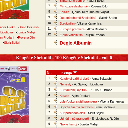
6
S’ma njohe zemrën
- Sidrit Bejleri
7
Mimoza e dashurisë
- Rovena Dilo
8
Kolazh
- Qemal Kërtusha me vajzat
9
Dua më shumë Shqipërinë
- Saimir Braho
10
Stacioni im
- Vikena Kamenica
ndër Gjoka
•
Alma Bektashi
11
Kur vjen pranvera
- Alma Bektashi
 Libohova
•
Jonida Maliqi
12
E dua vendin tim
- Kujtim Prodani
im Prodani
•
Rovena Dilo
Dëgjo Albumin
•
Sidrit Bejleri
Këngët e Shekullit - 100 Këngët e Shekullit - vol. 6
Nr.
Kënga
1
Ku shkoi vallë ai djalë
- Alma Bektashi
2
Ne të dy
- A. Gjoka, I. Libohova
3
Kur xhirohej një film
- R. Dilo, S. Braho
4
Kolazh
- Agim Prodani
5
Lule t’bukura sjell pranvera
- Vikena Kamenica
6
Shpirtin tim ma rrëmben
- Irma Libohova
7
Kur perëndon dielli
- Sidrit Bejleri
8
Udhëtim në pranverë
- E. Libohova, R. Dilo
9
Nuk e harroj
- Jonida Maliqi