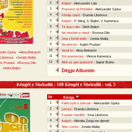
2
Kolazh
- Aleksandër Lalo
3
Pranverë në Prishtinë
- Aleksandër Gjoka
4
Fëmija i parë
- Eranda Libohova
5
Kolazh
- P. Nikaj, S. Bejleri, V. Kamenica
6
Të dua o det
- Sidrit Bejleri
7
Në moshën e rinisë
- Rovena Dilo
8
Jeta s’është lodër
- Jonida Maliqi
9
Ne jemi tre
- Kujtim Prodani
10
Vendi im
- Alma Bektashi
ndër Gjoka
•
Alma Bektashi
11
Erë pranverore
- Vikena Kamenica
 Libohova
•
Jonida Maliqi
12
Mirë se vjen pranverë
- Sajmir Braho
im Prodani
•
Rovena Dilo
•
Sidrit Bejleri
Dëgjo Albumin
Këngët e Shekullit - 100 Këngët e Shekullit - vol. 5
Nr.
Kënga
1
Falmi sytë e shkruar
- Aleksandër Gjoka
2
Lemza
- Eranda Libohova
3
Fustani i bardhë
- Irma Libohova
4
Kolazh
- Afërdita Zonja me djemtë
5
Shiu i verës
- Jonida Maliqi