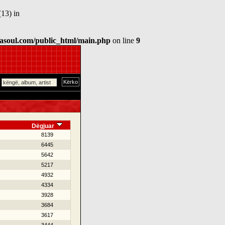
13) in
asoul.com/public_html/main.php
on line
9
Dëgjuar
8139
6445
5642
5217
4932
4334
3928
3684
3617