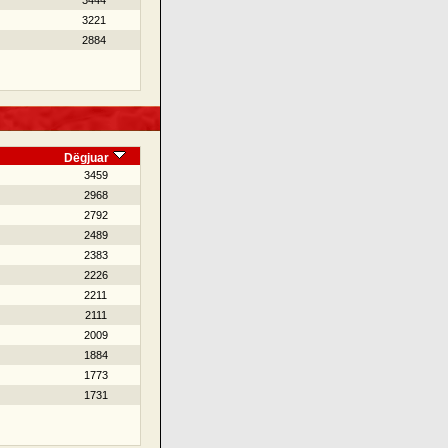
3444
3221
2884
Dëgjuar
3459
2968
2792
2489
2383
2226
2211
2111
2009
1884
1773
1731