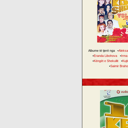
Albume të tjerë nga
•
Aleksa
•
Eranda Libohova
•
Irma
•
Këngët e Shekullit
•
Kujt
•
Saimir Braho