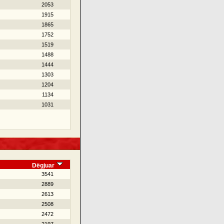
2053
1915
1865
1752
1519
1488
1444
1303
1204
1134
1031
Dëgjuar
3541
2889
2613
2508
2472