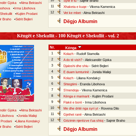
10
Sytë e tu
- Sajmir Braho
ndër Gjoka
•
Alma Bektashi
11
Xhaketa e kuqe
- Vikena Kamenica
bohova
•
Irma Libohova
12
Vet ke mbet
- Alma Bektashi
Shekullit
•
Kujtim Prodani
ir Braho
•
Sidrit Bejleri
Dëgjo Albumin
Këngët e Shekullit - 100 Këngët e Shekullit - vol. 2
Nr.
Kënga
1
Kolazh
- Rudolf Stamolla
2
A do të vish?
- Aleksandër Gjoka
3
Djaloshi dhe shiu
- Sidrit Bejleri
4
E duam lumturinë
- Jonida Maliqi
5
Kolazh
- Liliana Kondakçi
6
Shtegtimi
- Eranda Libohova
7
S’mendoja
- Vikena Kamenica
8
Kënga e marinarit
- Kujtim Prodani
9
Flakë e borë
- Irma Libohova
10
Me dhe dritë nga syri yt
- Rovena Dilo
ndër Gjoka
•
Alma Bektashi
11
Gjethet ranë
- Alma Bektashi
 Libohova
•
Jonida Maliqi
12
Gëzimin njerëzve t’ua shtoj
- Sajmir Braho
 Prodani
•
Liliana Kondakçi
ir Braho
•
Sidrit Bejleri
Dëgjo Albumin