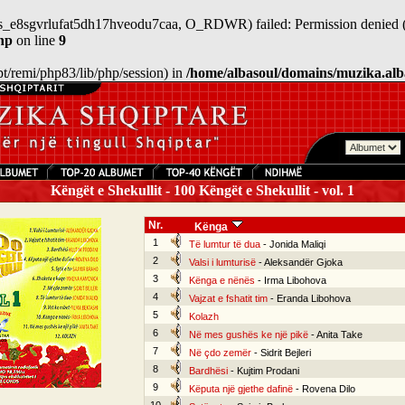
/sess_e8sgvrlufat5dh17hveodu7caa, O_RDWR) failed: Permission denied (
hp
on line
9
/opt/remi/php83/lib/php/session) in
/home/albasoul/domains/muzika.alb
Këngët e Shekullit - 100 Këngët e Shekullit - vol. 1
Nr.
Kënga
1
Të lumtur të dua
- Jonida Maliqi
2
Valsi i lumturisë
- Aleksandër Gjoka
3
Kënga e nënës
- Irma Libohova
4
Vajzat e fshatit tim
- Eranda Libohova
5
Kolazh
6
Në mes gushës ke një pikë
- Anita Take
7
Në çdo zemër
- Sidrit Bejleri
8
Bardhësi
- Kujtim Prodani
9
Këputa një gjethe dafinë
- Rovena Dilo