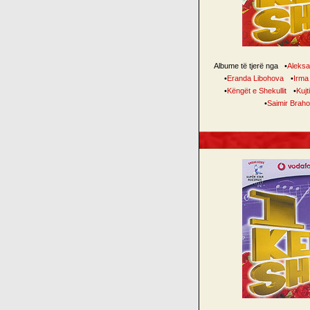
Albume të tjerë nga
•
Aleksa
•
Eranda Libohova
•
Irma
•
Këngët e Shekullit
•
Kujt
•
Saimir Braho