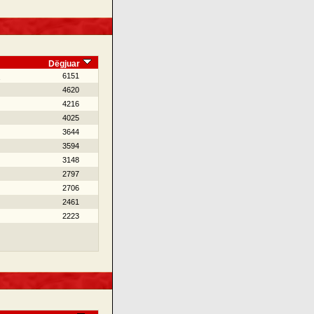
Dëgjuar
6151
4620
4216
4025
3644
3594
3148
2797
2706
2461
2223