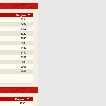
Dëgjuar
4294
3432
3357
3129
2846
2800
2487
2480
2161
2083
2005
1861
Dëgjuar
2590