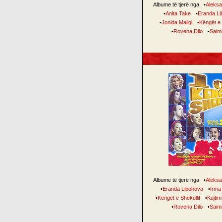
Albume të tjerë nga
•
Aleksa
•
Anita Take
•
Eranda Li
•
Jonida Maliqi
•
Këngët e 
•
Rovena Dilo
•
Saim
Albume të tjerë nga
•
Aleksa
•
Eranda Libohova
•
Irma
•
Këngët e Shekullit
•
Kujtim
•
Rovena Dilo
•
Saim