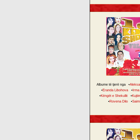
Albume të tjerë nga
•
Aleksa
•
Eranda Libohova
•
Irma
•
Këngët e Shekullit
•
Kujti
•
Rovena Dilo
•
Saim