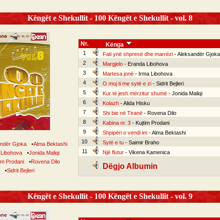
Këngët e Shekullit - 100 Këngët e Shekullit - vol. 8
Nr.
Kënga
1
Fati ynë shpresë dhe marrëzi
- Aleksandër Gjoka
2
Margjelo
- Eranda Libohova
3
Martesa jonë
- Irma Libohova
4
O moj ti me sytë e zi
- Sidrit Bejleri
5
Kur të jesh mërzitur shumë
- Jonida Maliqi
6
Kolazh
- Alida Hisku
7
Shi bie në Tiranë
- Rovena Dilo
8
Kabina nr. 3
- Kujtim Prodani
9
Shpipëri o vendi im
- Alma Bektashi
10
Sytë e tu
- Saimir Braho
ndër Gjoka
•
Alma Bektashi
11
Një flutur
- Vikena Kamenica
 Libohova
•
Jonida Maliqi
im Prodani
•
Rovena Dilo
Dëgjo Albumin
•
Sidrit Bejleri
Këngët e Shekullit - 100 Këngët e Shekullit - vol. 9