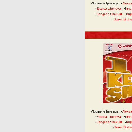
Albume të tjerë nga
•
Aleksa
•
Eranda Libohova
•
Irma
•
Këngët e Shekullit
•
Kujt
•
Saimir Braho
Albume të tjerë nga
•
Aleksa
•
Eranda Libohova
•
Irma
•
Këngët e Shekullit
•
Kujt
•
Saimir Braho