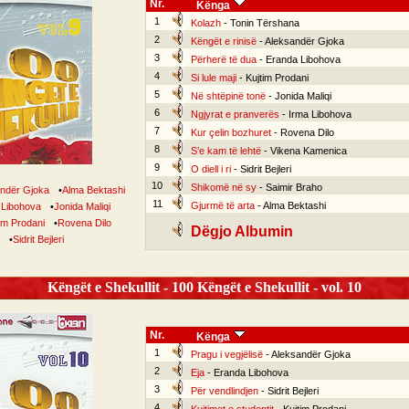
Nr.
Kënga
1
Kolazh
- Tonin Tërshana
2
Këngët e rinisë
- Aleksandër Gjoka
3
Përherë të dua
- Eranda Libohova
4
Si lule maji
- Kujtim Prodani
5
Në shtëpinë tonë
- Jonida Maliqi
6
Ngjyrat e pranverës
- Irma Libohova
7
Kur çelin bozhuret
- Rovena Dilo
8
S’e kam të lehtë
- Vikena Kamenica
9
O diell i ri
- Sidrit Bejleri
10
Shikomë në sy
- Saimir Braho
ndër Gjoka
•
Alma Bektashi
11
Gjurmë të arta
- Alma Bektashi
 Libohova
•
Jonida Maliqi
im Prodani
•
Rovena Dilo
Dëgjo Albumin
•
Sidrit Bejleri
Këngët e Shekullit - 100 Këngët e Shekullit - vol. 10
Nr.
Kënga
1
Pragu i vegjëlisë
- Aleksandër Gjoka
2
Eja
- Eranda Libohova
3
Për vendlindjen
- Sidrit Bejleri
4