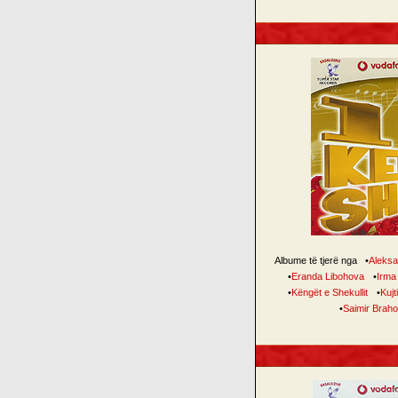
Albume të tjerë nga
•
Aleksa
•
Eranda Libohova
•
Irma
•
Këngët e Shekullit
•
Kujt
•
Saimir Braho