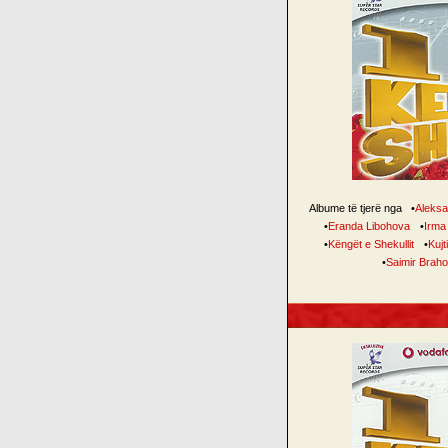
Albume të tjerë nga
•
Aleksa
•
Eranda Libohova
•
Irma
•
Këngët e Shekullit
•
Kujt
•
Saimir Braho