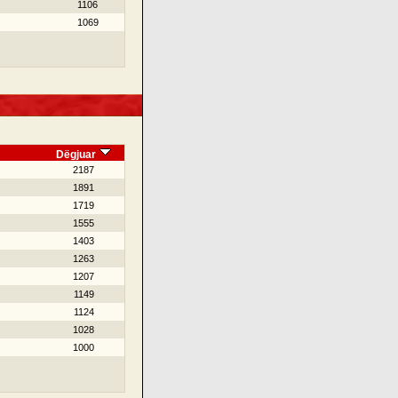
1106
1069
Dëgjuar
2187
1891
1719
1555
1403
1263
1207
1149
1124
1028
1000