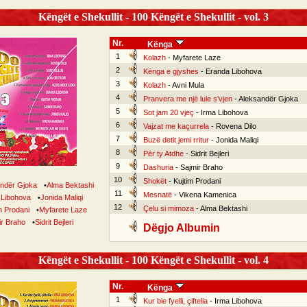
Këngët e Shekullit - 100 Këngët e Shekullit - vol. 3
Nr.
Kënga
1
Kolazh
- Myfarete Laze
2
Kënga e gjyshes
- Eranda Libohova
3
Kolazh
- Avni Mula
4
Pranvera me një lule s’vjen
- Aleksandër Gjoka
5
Sot jam 20 vjeç
- Irma Libohova
6
Vajzat me kaçurrela
- Rovena Dilo
7
Buzë detit jemi rritur
- Jonida Maliqi
8
Për ty Atdhe
- Sidrit Bejleri
9
Dashuria
- Sajmir Braho
10
Shokët
- Kujtim Prodani
ndër Gjoka
•
Alma Bektashi
11
Mesnatë
- Vikena Kamenica
 Libohova
•
Jonida Maliqi
12
Çelu si mimoza
- Alma Bektashi
m Prodani
•
Myfarete Laze
ir Braho
•
Sidrit Bejleri
Dëgjo Albumin
Këngët e Shekullit - 100 Këngët e Shekullit - vol. 4
Nr.
Kënga
1
Kur bie fyelli, çiftelia
- Irma Libohova