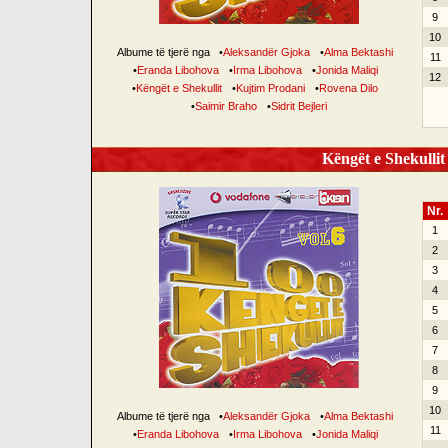
9
10
Albume të tjerë nga
•
Aleksandër Gjoka
•
Alma Bektashi
11
•
Eranda Libohova
•
Irma Libohova
•
Jonida Maliqi
12
•
Këngët e Shekullit
•
Kujtim Prodani
•
Rovena Dilo
•
Saimir Braho
•
Sidrit Bejleri
Këngët e Shekullit 
Nr.
1
2
3
4
5
6
7
8
9
10
Albume të tjerë nga
•
Aleksandër Gjoka
•
Alma Bektashi
11
•
Eranda Libohova
•
Irma Libohova
•
Jonida Maliqi