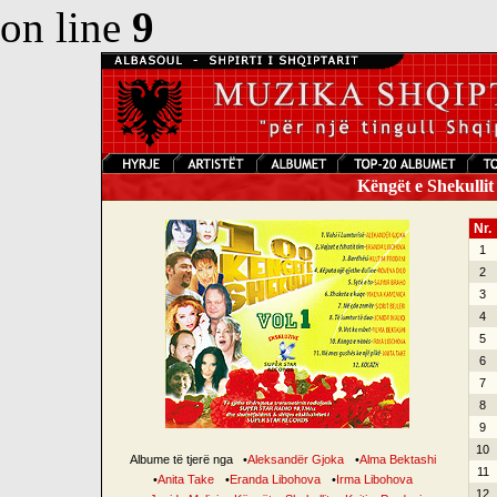
on line
9
Këngët e Shekullit 
Nr.
1
2
3
4
5
6
7
8
9
10
Albume të tjerë nga
•
Aleksandër Gjoka
•
Alma Bektashi
11
•
Anita Take
•
Eranda Libohova
•
Irma Libohova
12