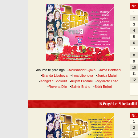
Nr.
1
2
3
4
5
6
7
8
9
10
Albume të tjerë nga
•
Aleksandër Gjoka
•
Alma Bektashi
11
•
Eranda Libohova
•
Irma Libohova
•
Jonida Maliqi
12
•
Këngët e Shekullit
•
Kujtim Prodani
•
Myfarete Laze
•
Rovena Dilo
•
Saimir Braho
•
Sidrit Bejleri
Këngët e Shekullit 
Nr.
1
2
3