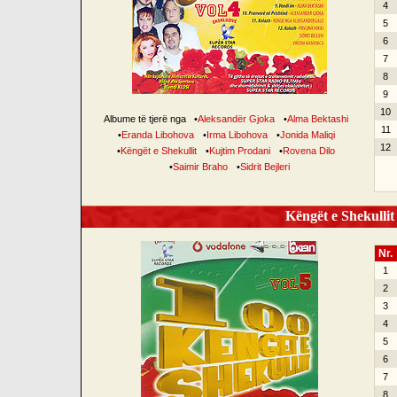
4
5
6
7
8
9
10
Albume të tjerë nga
•
Aleksandër Gjoka
•
Alma Bektashi
11
•
Eranda Libohova
•
Irma Libohova
•
Jonida Maliqi
12
•
Këngët e Shekullit
•
Kujtim Prodani
•
Rovena Dilo
•
Saimir Braho
•
Sidrit Bejleri
Këngët e Shekullit 
Nr.
1
2
3
4
5
6
7
8