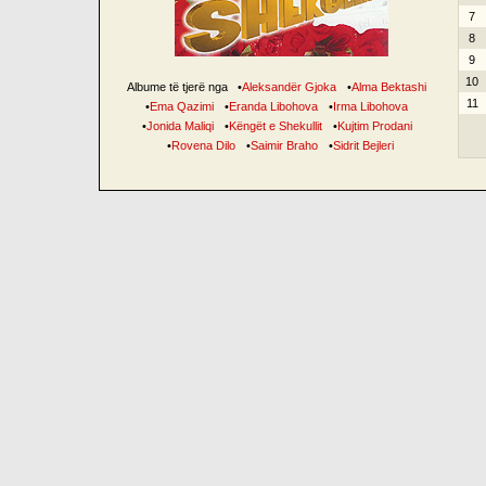
7
8
9
10
Albume të tjerë nga
•
Aleksandër Gjoka
•
Alma Bektashi
11
•
Ema Qazimi
•
Eranda Libohova
•
Irma Libohova
•
Jonida Maliqi
•
Këngët e Shekullit
•
Kujtim Prodani
•
Rovena Dilo
•
Saimir Braho
•
Sidrit Bejleri