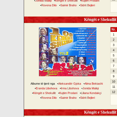
•
Jonida Maliqi
•
Këngët e Shekullit
•
Kujtim Prodani
•
Rovena Dilo
•
Saimir Braho
•
Sidrit Bejleri
Këngët e Shekullit 
Nr.
1
2
3
4
5
6
7
8
9
10
Albume të tjerë nga
•
Aleksandër Gjoka
•
Alma Bektashi
11
•
Eranda Libohova
•
Irma Libohova
•
Jonida Maliqi
12
•
Këngët e Shekullit
•
Kujtim Prodani
•
Liliana Kondakçi
•
Rovena Dilo
•
Saimir Braho
•
Sidrit Bejleri
Këngët e Shekullit 