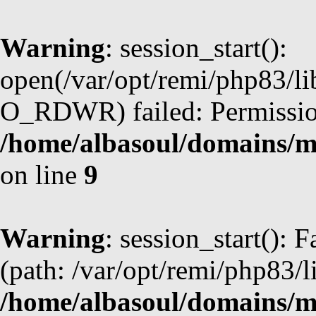
Warning
: session_start():
open(/var/opt/remi/php83/l
O_RDWR) failed: Permission
/home/albasoul/domains/m
on line
9
Warning
: session_start(): F
(path: /var/opt/remi/php83/l
/home/albasoul/domains/m