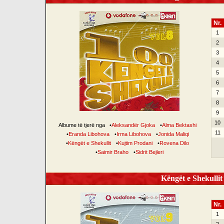
Nr.
1
2
3
4
5
6
7
8
9
10
Albume të tjerë nga
•
Aleksandër Gjoka
•
Alma Bektashi
11
•
Eranda Libohova
•
Irma Libohova
•
Jonida Maliqi
•
Këngët e Shekullit
•
Kujtim Prodani
•
Rovena Dilo
•
Saimir Braho
•
Sidrit Bejleri
Këngët e Shekullit 
Nr.
1