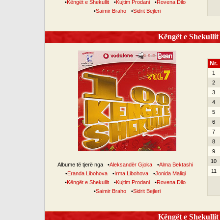
•
Këngët e Shekullit
•
Kujtim Prodani
•
Rovena Dilo
•
Saimir Braho
•
Sidrit Bejleri
Këngët e Shekullit 
Nr.
1
2
3
4
5
6
7
8
9
10
Albume të tjerë nga
•
Aleksandër Gjoka
•
Alma Bektashi
11
•
Eranda Libohova
•
Irma Libohova
•
Jonida Maliqi
•
Këngët e Shekullit
•
Kujtim Prodani
•
Rovena Dilo
•
Saimir Braho
•
Sidrit Bejleri
Këngët e Shekullit 