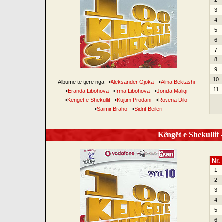
2
3
4
5
6
7
8
9
10
Albume të tjerë nga
•
Aleksandër Gjoka
•
Alma Bektashi
11
•
Eranda Libohova
•
Irma Libohova
•
Jonida Maliqi
•
Këngët e Shekullit
•
Kujtim Prodani
•
Rovena Dilo
•
Saimir Braho
•
Sidrit Bejleri
Këngët e Shekullit -
Nr.
1
2
3
4
5
6