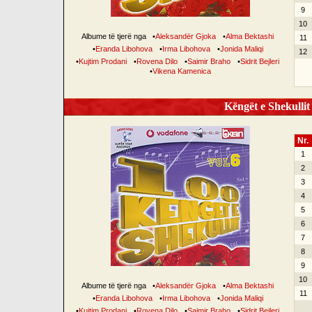
9
10
Albume të tjerë nga
•
Aleksandër Gjoka
•
Alma Bektashi
11
•
Eranda Libohova
•
Irma Libohova
•
Jonida Maliqi
12
•
Kujtim Prodani
•
Rovena Dilo
•
Saimir Braho
•
Sidrit Bejleri
•
Vikena Kamenica
Këngët e Shekullit 
Nr.
1
2
3
4
5
6
7
8
9
10
Albume të tjerë nga
•
Aleksandër Gjoka
•
Alma Bektashi
11
•
Eranda Libohova
•
Irma Libohova
•
Jonida Maliqi
•
Kujtim Prodani
•
Rovena Dilo
•
Saimir Braho
•
Sidrit Bejleri