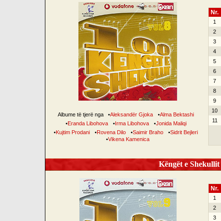
Nr.
1
2
3
4
5
6
7
8
9
10
Albume të tjerë nga
•
Aleksandër Gjoka
•
Alma Bektashi
11
•
Eranda Libohova
•
Irma Libohova
•
Jonida Maliqi
•
Kujtim Prodani
•
Rovena Dilo
•
Saimir Braho
•
Sidrit Bejleri
•
Vikena Kamenica
Këngët e Shekullit 
Nr.
1
2
3