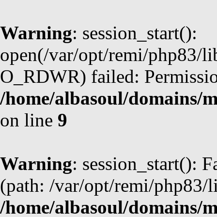
Warning
: session_start():
open(/var/opt/remi/php83/l
O_RDWR) failed: Permission
/home/albasoul/domains/m
on line
9
Warning
: session_start(): F
(path: /var/opt/remi/php83/l
/home/albasoul/domains/m