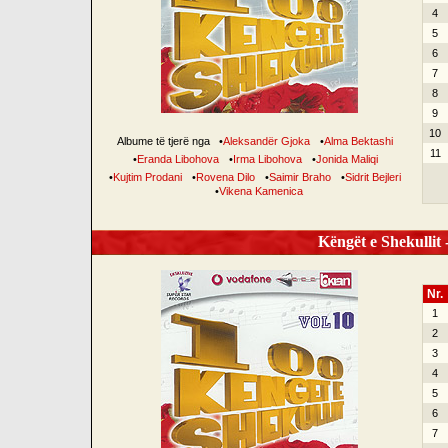
4
5
6
7
8
9
10
Albume të tjerë nga
•
Aleksandër Gjoka
•
Alma Bektashi
11
•
Eranda Libohova
•
Irma Libohova
•
Jonida Maliqi
•
Kujtim Prodani
•
Rovena Dilo
•
Saimir Braho
•
Sidrit Bejleri
•
Vikena Kamenica
Këngët e Shekullit -
Nr.
1
2
3
4
5
6
7