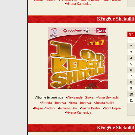
•
Vikena Kamenica
Këngët e Shekullit 
Nr.
1
2
3
4
5
6
7
8
9
10
Albume të tjerë nga
•
Aleksandër Gjoka
•
Alma Bektashi
11
•
Eranda Libohova
•
Irma Libohova
•
Jonida Maliqi
•
Kujtim Prodani
•
Rovena Dilo
•
Saimir Braho
•
Sidrit Bejleri
•
Vikena Kamenica
Këngët e Shekullit 