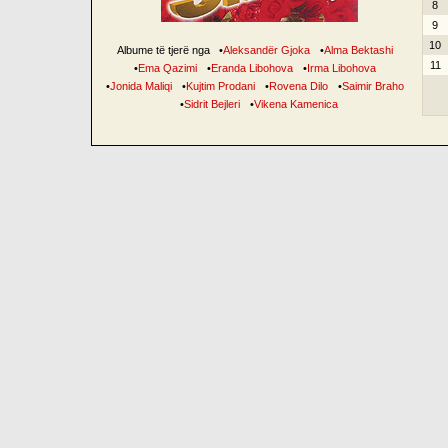
8
9
10
Albume të tjerë nga
•
Aleksandër Gjoka
•
Alma Bektashi
11
•
Ema Qazimi
•
Eranda Libohova
•
Irma Libohova
•
Jonida Maliqi
•
Kujtim Prodani
•
Rovena Dilo
•
Saimir Braho
•
Sidrit Bejleri
•
Vikena Kamenica