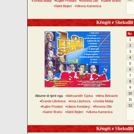
•
Jonida Maliqi
•
Kujtim Prodani
•
Rovena Dilo
•
Saimir Braho
•
Sidrit Bejleri
•
Vikena Kamenica
Këngët e Shekullit 
Nr.
1
2
3
4
5
6
7
8
9
10
Albume të tjerë nga
•
Aleksandër Gjoka
•
Alma Bektashi
11
•
Eranda Libohova
•
Irma Libohova
•
Jonida Maliqi
12
•
Kujtim Prodani
•
Liliana Kondakçi
•
Rovena Dilo
•
Saimir Braho
•
Sidrit Bejleri
•
Vikena Kamenica
Këngët e Shekullit 