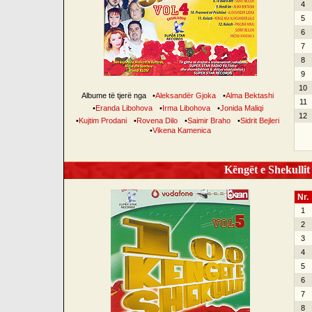
4
5
6
7
8
9
10
Albume të tjerë nga
•
Aleksandër Gjoka
•
Alma Bektashi
11
•
Eranda Libohova
•
Irma Libohova
•
Jonida Maliqi
12
•
Kujtim Prodani
•
Rovena Dilo
•
Saimir Braho
•
Sidrit Bejleri
•
Vikena Kamenica
Këngët e Shekullit 
Nr.
1
2
3
4
5
6
7
8