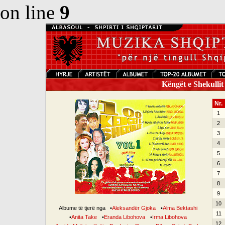
on line
9
Këngët e Shekullit 
Nr.
1
2
3
4
5
6
7
8
9
10
Albume të tjerë nga
•
Aleksandër Gjoka
•
Alma Bektashi
11
•
Anita Take
•
Eranda Libohova
•
Irma Libohova
12