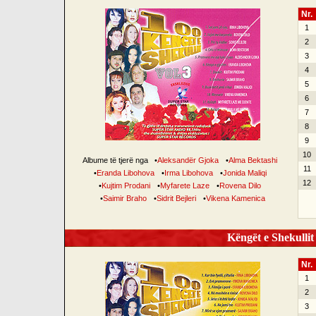
Nr.
1
2
3
4
5
6
7
8
9
10
Albume të tjerë nga
•
Aleksandër Gjoka
•
Alma Bektashi
11
•
Eranda Libohova
•
Irma Libohova
•
Jonida Maliqi
12
•
Kujtim Prodani
•
Myfarete Laze
•
Rovena Dilo
•
Saimir Braho
•
Sidrit Bejleri
•
Vikena Kamenica
Këngët e Shekullit 
Nr.
1
2
3