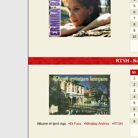
5
6
7
8
9
10
RTSH - Ko
Nr.
1
2
3
4
5
6
7
8
Albume të tjerë nga
•
Eli Fara
•
Mihallaq Andrea
•
RTSH