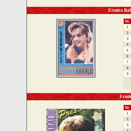
Ermira Baba
Nr.
1
2
3
4
5
6
7
8
9
Ermira
Nr.
1
2
3
4