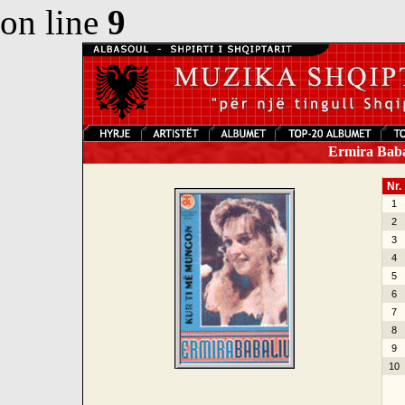
on line
9
Ermira Babal
Nr.
1
2
3
4
5
6
7
8
9
10