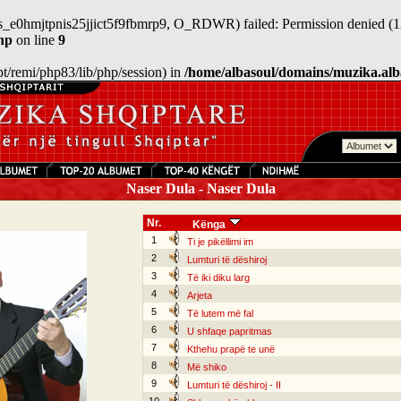
sess_e0hmjtpnis25jjict5f9fbmrp9, O_RDWR) failed: Permission denied (1
hp
on line
9
/opt/remi/php83/lib/php/session) in
/home/albasoul/domains/muzika.alb
Naser Dula - Naser Dula
Nr.
Kënga
1
Ti je pikëllimi im
2
Lumturi të dëshiroj
3
Të iki diku larg
4
Arjeta
5
Të lutem më fal
6
U shfaqe papritmas
7
Kthehu prapë te unë
8
Më shiko
9
Lumturi të dëshiroj - II