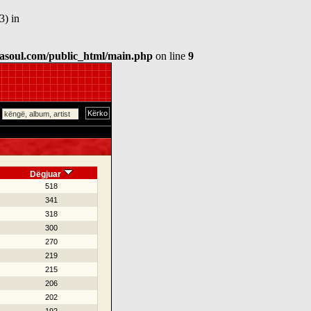
3) in
asoul.com/public_html/main.php
on line
9
Dëgjuar
518
341
318
300
270
219
215
206
202