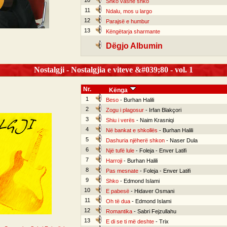
10
Shko vashë shko
11
Ndalu, mos u largo
12
Parajsë e humbur
13
Këngëtarja sharmante
Dëgjo Albumin
Nostalgji - Nostalgjia e viteve &#039;80 - vol. 1
Nr.
Kënga
1
Beso
- Burhan Halili
2
Zogu i plagosur
- Irfan Blakçori
3
Shiu i verës
- Naim Krasniqi
4
Në bankat e shkollës
- Burhan Halili
5
Dashuria njëherë shkon
- Naser Dula
6
Një tufë lule
- Foleja - Enver Latifi
7
Harroji
- Burhan Halili
8
Pas mesnate
- Foleja - Enver Latifi
9
Shko
- Edmond Islami
10
E pabesë
- Hidaver Osmani
11
Oh të dua
- Edmond Islami
12
Romantika
- Sabri Fejzullahu
13
E di se ti më deshte
- Trix