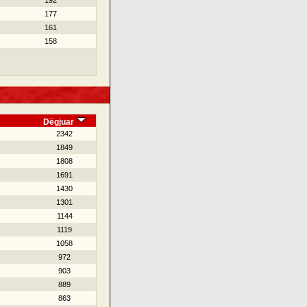
192
177
161
158
Dëgjuar
2342
1849
1808
1691
1430
1301
1144
1119
1058
972
903
889
863