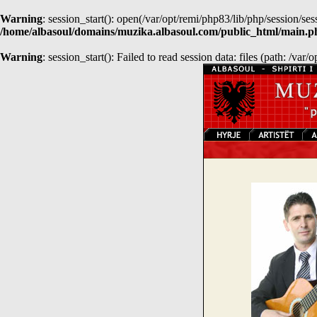
Warning
: session_start(): open(/var/opt/remi/php83/lib/php/session/
/home/albasoul/domains/muzika.albasoul.com/public_html/main.p
Warning
: session_start(): Failed to read session data: files (path: /var