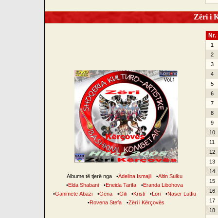
Zëri i K
Nr.
1
2
3
4
5
6
7
8
9
10
11
12
13
14
Albume të tjerë nga
•
Adelina Ismajli
•
Altin Sulku
15
•
Elda Shabani
•
Eneida Tarifa
•
Eranda Libohova
16
•
Ganimete Abazi
•
Gena
•
Gili
•
Kristi
•
Lori
•
Naser Lutfiu
17
•
Rovena Stefa
•
Zëri i Kërçovës
18