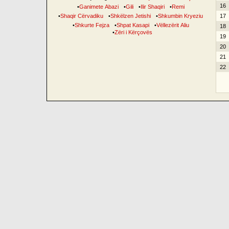
16
•
Ganimete Abazi
•
Gili
•
Ilir Shaqiri
•
Remi
•
Shaqir Cërvadiku
•
Shkëlzen Jetishi
•
Shkumbin Kryeziu
17
•
Shkurte Fejza
•
Shpat Kasapi
•
Vëllezërit Aliu
18
•
Zëri i Kërçovës
19
20
21
22