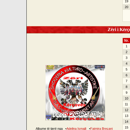
19
20
Zëri i Kërço
Nr.
1
2
3
4
5
6
7
8
9
10
11
12
13
14
15
Albume të tjerë nga
•
Adelina Ismajli
•
Fatmira Breçani