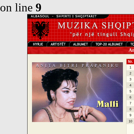
on line
9
Ani
Nr.
1
2
3
4
5
6
7
8
9
10