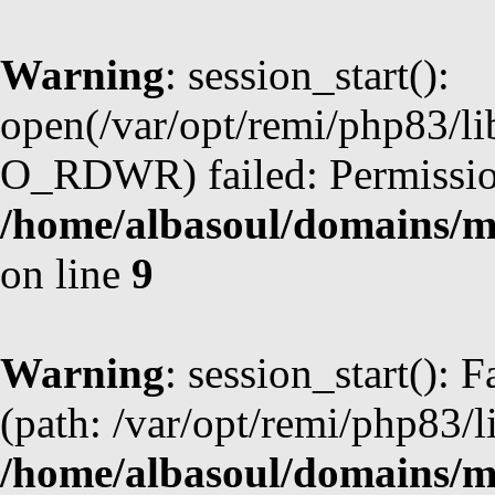
Warning
: session_start():
open(/var/opt/remi/php83/l
O_RDWR) failed: Permission
/home/albasoul/domains/m
on line
9
Warning
: session_start(): F
(path: /var/opt/remi/php83/l
/home/albasoul/domains/m