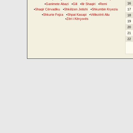
16
•
Ganimete Abazi
•
Gili
•
Ilir Shaqiri
•
Remi
•
Shaqir Cërvadiku
•
Shkëlzen Jetishi
•
Shkumbin Kryeziu
17
•
Shkurte Fejza
•
Shpat Kasapi
•
Vëllezërit Aliu
18
•
Zëri i Kërçovës
19
20
21
22