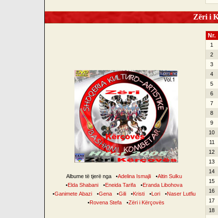
Zëri i K
Nr.
1
2
3
4
5
6
7
8
9
10
11
12
13
14
Albume të tjerë nga
•
Adelina Ismajli
•
Altin Sulku
15
•
Elda Shabani
•
Eneida Tarifa
•
Eranda Libohova
16
•
Ganimete Abazi
•
Gena
•
Gili
•
Kristi
•
Lori
•
Naser Lutfiu
17
•
Rovena Stefa
•
Zëri i Kërçovës
18