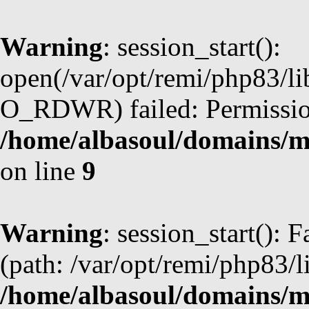
Warning
: session_start():
open(/var/opt/remi/php83/li
O_RDWR) failed: Permission
/home/albasoul/domains/m
on line
9
Warning
: session_start(): F
(path: /var/opt/remi/php83/l
/home/albasoul/domains/m