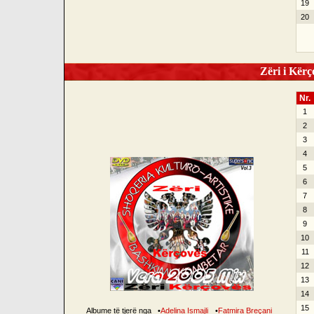
19
20
Zëri i Kërço
Nr.
1
2
3
4
5
6
7
8
9
10
11
12
13
14
15
Albume të tjerë nga
•
Adelina Ismajli
•
Fatmira Breçani