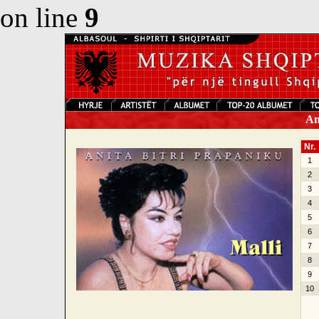
on line
9
Ani
Nr.
1
2
3
4
5
6
7
8
9
10