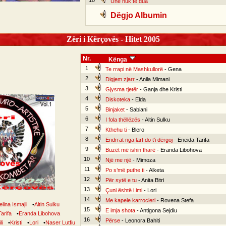
10
Unë nuk të dua
Dëgjo Albumin
Zëri i Kërçovës - Hitet 2005
Nr.
Kënga
1
Te rrapi në Mashkullorë
- Gena
2
Digjem zjarr
- Anila Mimani
3
Gjysma tjetër
- Ganja dhe Kristi
4
Diskoteka
- Elda
5
Binjaket
- Sabiani
6
I fola thëllëzës
- Altin Sulku
7
Kthehu ti
- Blero
8
Endrrat nga lart do t’i dërgoj
- Eneida Tarifa
9
Buzët më ishin tharë
- Eranda Libohova
10
Një me një
- Mimoza
11
Po s’më puthe ti
- Alketa
12
Për sytë e tu
- Anita Bitri
13
Çuni është i imi
- Lori
14
Me kapele karrocieri
- Rovena Stefa
lina Ismajli
•
Altin Sulku
15
E imja shota
- Antigona Sejdiu
arifa
•
Eranda Libohova
16
Përse
- Leonora Bahiti
li
•
Kristi
•
Lori
•
Naser Lutfiu