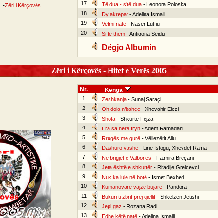
17
Të dua - s’të dua
- Leonora Poloska
•
Zëri i Kërçovës
18
Dy akrepat
- Adelina Ismajli
19
Vetmi nate
- Naser Lutfiu
20
Si të them
- Antigona Sejdiu
Dëgjo Albumin
Zëri i Kërçovës - Hitet e Verës 2005
Nr.
Kënga
1
Zeshkanja
- Sunaj Saraçi
2
Oh dola n’bahçe
- Xhevahir Elezi
3
Shota
- Shkurte Fejza
4
Era sa herë fryn
- Adem Ramadani
5
Rrugës me gurë
- Vëllezërit Aliu
6
Dashuro vashë
- Lirie Istogu, Xhevdet Rama
7
Në brigjet e Valbonës
- Fatmira Breçani
8
Jeta është e shkurtër
- Rifadije Greicevci
9
Nuk ka lule në botë
- Ismet Bexheti
10
Kumanovare vajzë bujare
- Pandora
11
Bukuri ti zbrit prej qiellit
- Shkëlzen Jetishi
12
Jepi gaz
- Rozana Radi
13
Edhe këtë natë
- Adelina Ismajli