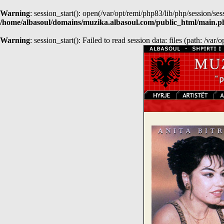
Warning
: session_start(): open(/var/opt/remi/php83/lib/php/session
/home/albasoul/domains/muzika.albasoul.com/public_html/main.p
Warning
: session_start(): Failed to read session data: files (path: /var