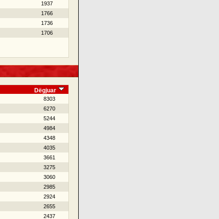
1937
1766
1736
1706
Dëgjuar
8303
6270
5244
4984
4348
4035
3661
3275
3060
2985
2924
2655
2437