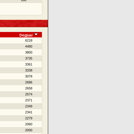
998
Dëgjuar
6218
4480
3800
3735
3361
3338
3078
2686
2658
2574
2371
2349
2341
2279
2060
2000