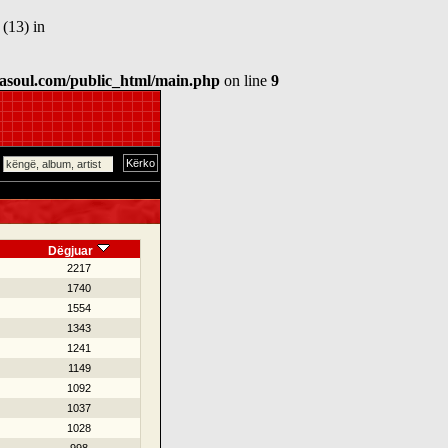
(13) in
asoul.com/public_html/main.php
on line
9
Dëgjuar
2217
1740
1554
1343
1241
1149
1092
1037
1028