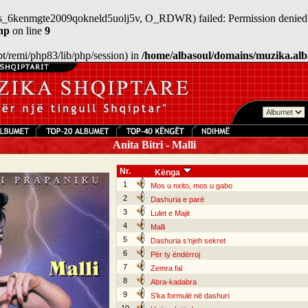
/sess_6kenmgte2009qokneld5uolj5v, O_RDWR) failed: Permission denied 
hp
on line
9
/opt/remi/php83/lib/php/session) in
/home/albasoul/domains/muzika.alb
Anita Bitri - Malli
Nr.
Kënga
1
Mos u nxito, mos u gabo
2
Dashuria e parë
3
Lulet e Majit
4
Malli
5
Dashuria s’njeh sekret
6
Për ty ëndërroj
7
Zemra fal
8
Abra-kadabra
9
S’ka formulë në dashuri