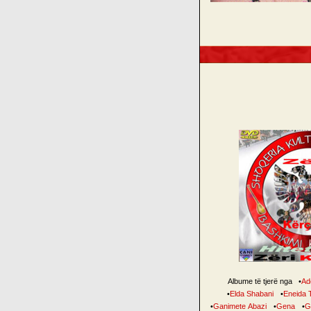
Albume të tjerë nga
•
Ade
•
Elda Shabani
•
Eneida T
•
Ganimete Abazi
•
Gena
•
Gi