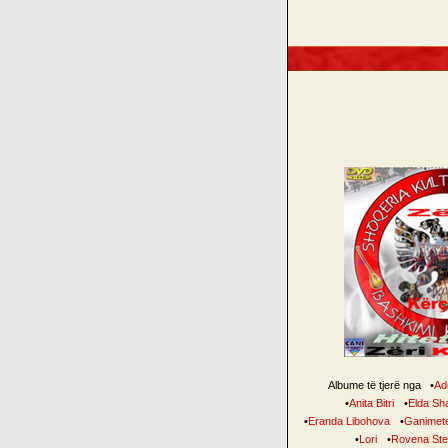
Albume të tjerë nga
•
Ade
•
Anita Bitri
•
Elda Sh
•
Eranda Libohova
•
Ganimete
•
Lori
•
Rovena Ste