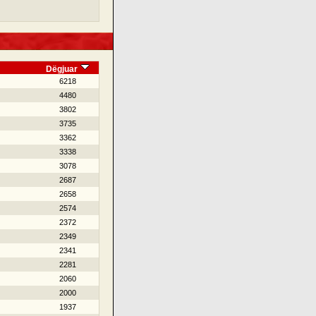
Dëgjuar
6218
4480
3802
3735
3362
3338
3078
2687
2658
2574
2372
2349
2341
2281
2060
2000
1937