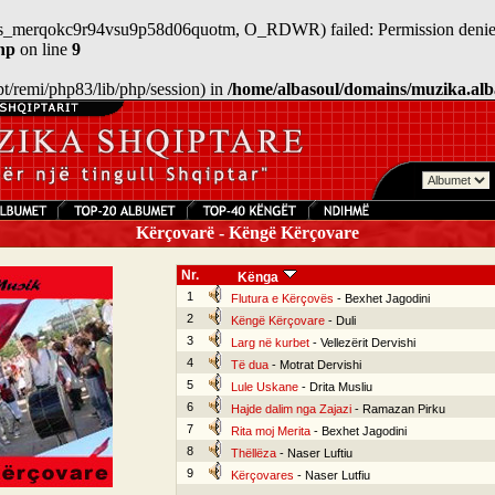
n/sess_merqokc9r94vsu9p58d06quotm, O_RDWR) failed: Permission denie
hp
on line
9
/opt/remi/php83/lib/php/session) in
/home/albasoul/domains/muzika.alb
Kërçovarë - Këngë Kërçovare
Nr.
Kënga
1
Flutura e Kërçovës
- Bexhet Jagodini
2
Këngë Kërçovare
- Duli
3
Larg në kurbet
- Vellezërit Dervishi
4
Të dua
- Motrat Dervishi
5
Lule Uskane
- Drita Musliu
6
Hajde dalim nga Zajazi
- Ramazan Pirku
7
Rita moj Merita
- Bexhet Jagodini
8
Thëllëza
- Naser Luftiu
9
Kërçovares
- Naser Lutfiu