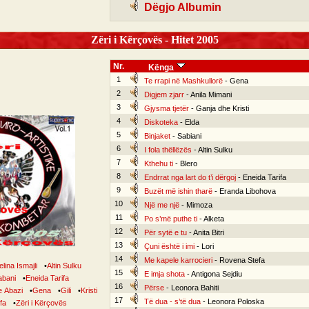
Dëgjo Albumin
Zëri i Kërçovës - Hitet 2005
Nr.
Kënga
1
Te rrapi në Mashkullorë
- Gena
2
Digjem zjarr
- Anila Mimani
3
Gjysma tjetër
- Ganja dhe Kristi
4
Diskoteka
- Elda
5
Binjaket
- Sabiani
6
I fola thëllëzës
- Altin Sulku
7
Kthehu ti
- Blero
8
Endrrat nga lart do t’i dërgoj
- Eneida Tarifa
9
Buzët më ishin tharë
- Eranda Libohova
10
Një me një
- Mimoza
11
Po s’më puthe ti
- Alketa
12
Për sytë e tu
- Anita Bitri
13
Çuni është i imi
- Lori
14
Me kapele karrocieri
- Rovena Stefa
lina Ismajli
•
Altin Sulku
15
E imja shota
- Antigona Sejdiu
abani
•
Eneida Tarifa
16
Përse
- Leonora Bahiti
 Abazi
•
Gena
•
Gili
•
Kristi
17
Të dua - s’të dua
- Leonora Poloska
fa
•
Zëri i Kërçovës