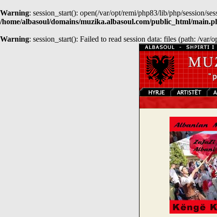
Warning
: session_start(): open(/var/opt/remi/php83/lib/php/sessio
/home/albasoul/domains/muzika.albasoul.com/public_html/main.p
Warning
: session_start(): Failed to read session data: files (path: /var