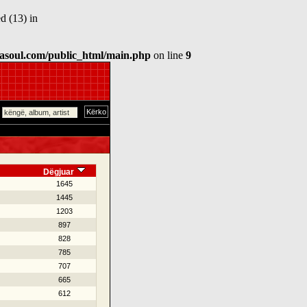
d (13) in
asoul.com/public_html/main.php
on line
9
Dëgjuar
1645
1445
1203
897
828
785
707
665
612