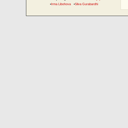
•
Irma Libohova
•
Silva Gurabardhi