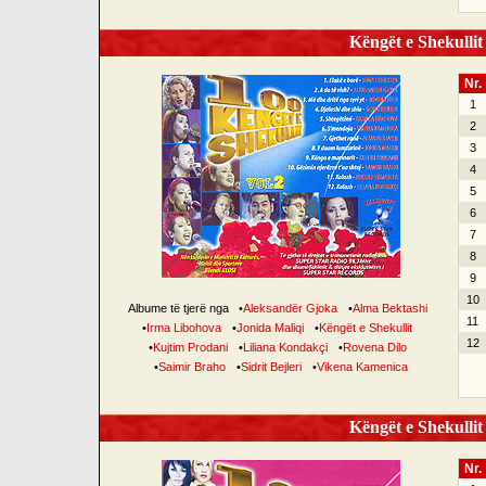
Këngët e Shekullit 
Nr.
1
2
3
4
5
6
7
8
9
10
Albume të tjerë nga
•
Aleksandër Gjoka
•
Alma Bektashi
11
•
Irma Libohova
•
Jonida Maliqi
•
Këngët e Shekullit
12
•
Kujtim Prodani
•
Liliana Kondakçi
•
Rovena Dilo
•
Saimir Braho
•
Sidrit Bejleri
•
Vikena Kamenica
Këngët e Shekullit 
Nr.