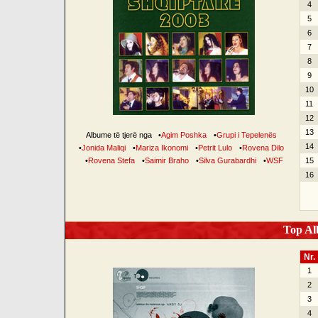
4
5
6
7
8
9
10
11
12
13
Albume të tjerë nga
•
Agim Poshka
•
Grupi i Tepelenës
14
•
Jonida Maliqi
•
Mariza Ikonomi
•
Petrit Lulo
•
Rovena Dilo
•
Rovena Stefa
•
Saimir Braho
•
Silva Gurabardhi
•
WSF
15
16
Top Alb
Nr.
1
2
3
4