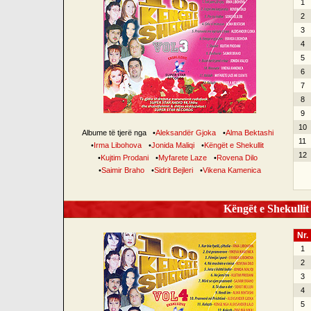
1
2
3
4
5
6
7
8
9
10
Albume të tjerë nga
•
Aleksandër Gjoka
•
Alma Bektashi
11
•
Irma Libohova
•
Jonida Maliqi
•
Këngët e Shekullit
12
•
Kujtim Prodani
•
Myfarete Laze
•
Rovena Dilo
•
Saimir Braho
•
Sidrit Bejleri
•
Vikena Kamenica
Këngët e Shekullit 
Nr.
1
2
3
4
5