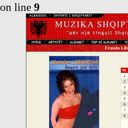
on line
9
Eranda Libo
Nr.
1
2
3
4
5
6
7
8