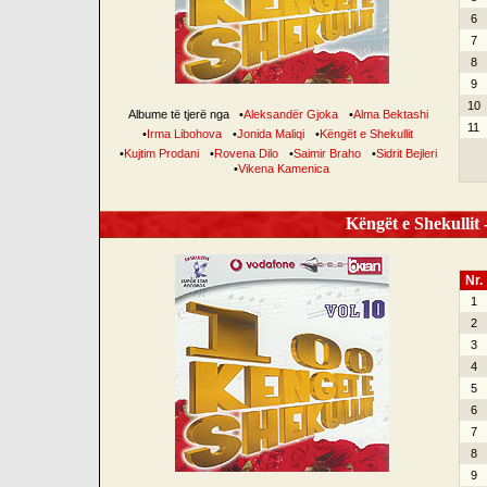
6
7
8
9
10
Albume të tjerë nga
•
Aleksandër Gjoka
•
Alma Bektashi
11
•
Irma Libohova
•
Jonida Maliqi
•
Këngët e Shekullit
•
Kujtim Prodani
•
Rovena Dilo
•
Saimir Braho
•
Sidrit Bejleri
•
Vikena Kamenica
Këngët e Shekullit -
Nr.
1
2
3
4
5
6
7
8
9