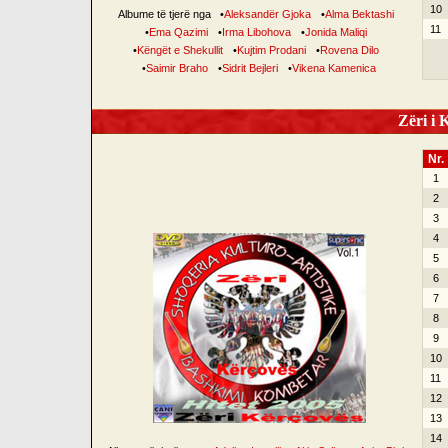
10
Albume të tjerë nga
•
Aleksandër Gjoka
•
Alma Bektashi
11
•
Ema Qazimi
•
Irma Libohova
•
Jonida Maliqi
•
Këngët e Shekullit
•
Kujtim Prodani
•
Rovena Dilo
•
Saimir Braho
•
Sidrit Bejleri
•
Vikena Kamenica
Zëri i K
Nr.
1
2
3
4
5
6
7
8
9
10
11
12
13
14