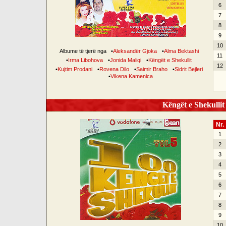
6
7
8
9
10
Albume të tjerë nga
•
Aleksandër Gjoka
•
Alma Bektashi
11
•
Irma Libohova
•
Jonida Maliqi
•
Këngët e Shekullit
12
•
Kujtim Prodani
•
Rovena Dilo
•
Saimir Braho
•
Sidrit Bejleri
•
Vikena Kamenica
Këngët e Shekullit 
Nr.
1
2
3
4
5
6
7
8
9
10