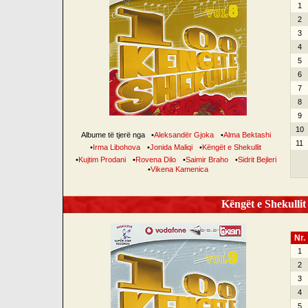
1
2
3
4
5
6
7
8
9
10
Albume të tjerë nga
•
Aleksandër Gjoka
•
Alma Bektashi
11
•
Irma Libohova
•
Jonida Maliqi
•
Këngët e Shekullit
•
Kujtim Prodani
•
Rovena Dilo
•
Saimir Braho
•
Sidrit Bejleri
•
Vikena Kamenica
Këngët e Shekullit 
Nr.
1
2
3
4
5