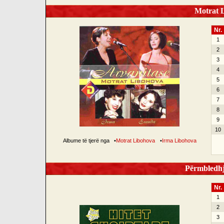
Motrat L
Nr.
1
2
3
4
5
6
7
8
9
10
Albume të tjerë nga
•
Motrat Libohova
•
Irma Libohova
Përmbledhje
Nr.
1
2
3