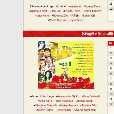
11
Albume të tjerë nga
•
Arbërie Hadergjonaj
•
Aurela Gaçe
12
•
Djemtë e detit
•
Elsa Lila
•
Eneida Tarifa
•
Irma Libohova
•
Mira Konçi
•
Rovena Dilo
•
RTSH
•
Saimir Çili
•
Sherif Merdani
•
Spirit Voice
Këngët e Shekullit 
Nr.
1
2
3
4
5
6
7
8
9
10
Albume të tjerë nga
•
Aleksandër Gjoka
•
Alma Bektashi
11
•
Anita Take
•
Irma Libohova
•
Jonida Maliqi
12
•
Këngët e Shekullit
•
Kujtim Prodani
•
Rovena Dilo
•
Saimir Braho
•
Sidrit Bejleri
•
Vikena Kamenica