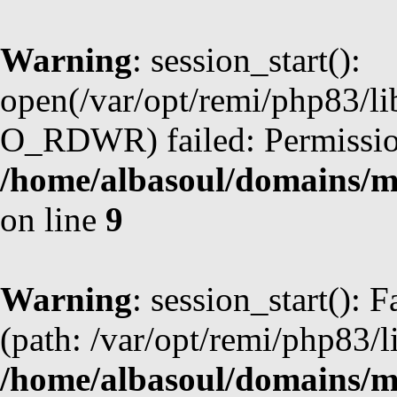
Warning
: session_start():
open(/var/opt/remi/php83/li
O_RDWR) failed: Permission
/home/albasoul/domains/m
on line
9
Warning
: session_start(): F
(path: /var/opt/remi/php83/l
/home/albasoul/domains/m