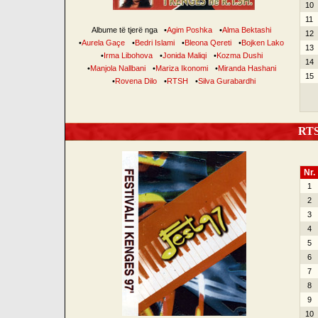
10
11
Albume të tjerë nga
•
Agim Poshka
•
Alma Bektashi
12
•
Aurela Gaçe
•
Bedri Islami
•
Bleona Qereti
•
Bojken Lako
13
•
Irma Libohova
•
Jonida Maliqi
•
Kozma Dushi
14
•
Manjola Nallbani
•
Mariza Ikonomi
•
Miranda Hashani
15
•
Rovena Dilo
•
RTSH
•
Silva Gurabardhi
RTSH
Nr.
1
2
3
4
5
6
7
8
9
10