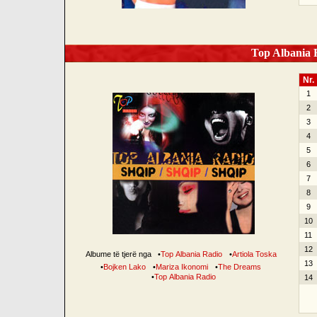
Top Albania R
Nr.
1
2
3
4
5
6
7
8
9
10
11
12
Albume të tjerë nga
•
Top Albania Radio
•
Artiola Toska
13
•
Bojken Lako
•
Mariza Ikonomi
•
The Dreams
•
Top Albania Radio
14