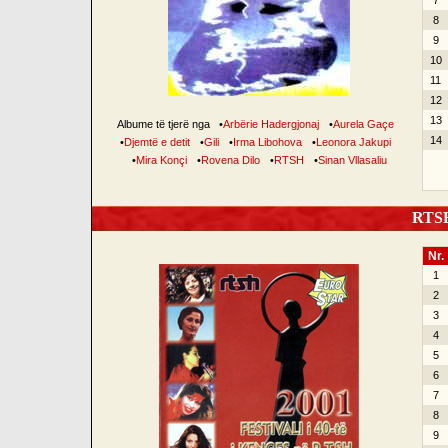
7
8
9
10
11
12
13
Albume të tjerë nga
•
Arbërie Hadergjonaj
•
Aurela Gaçe
14
•
Djemtë e detit
•
Gili
•
Irma Libohova
•
Leonora Jakupi
•
Mira Konçi
•
Rovena Dilo
•
RTSH
•
Sinan Vllasaliu
RTSH 
Nr.
1
2
3
4
5
6
7
8
9