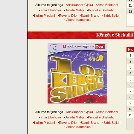
Albume të tjerë nga
•
Aleksandër Gjoka
•
Alma Bektashi
11
•
Irma Libohova
•
Jonida Maliqi
•
Këngët e Shekullit
12
•
Kujtim Prodani
•
Rovena Dilo
•
Saimir Braho
•
Sidrit Bejleri
•
Vikena Kamenica
Këngët e Shekullit 
Nr.
1
2
3
4
5
6
7
8
9
10
Albume të tjerë nga
•
Aleksandër Gjoka
•
Alma Bektashi
11
•
Irma Libohova
•
Jonida Maliqi
•
Këngët e Shekullit
•
Kujtim Prodani
•
Rovena Dilo
•
Saimir Braho
•
Sidrit Bejleri
•
Vikena Kamenica