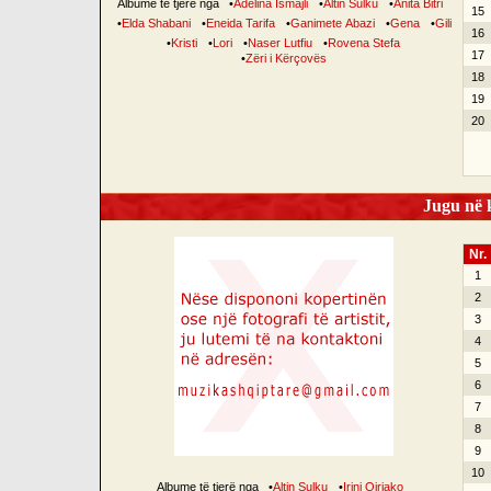
Albume të tjerë nga
•
Adelina Ismajli
•
Altin Sulku
•
Anita Bitri
15
•
Elda Shabani
•
Eneida Tarifa
•
Ganimete Abazi
•
Gena
•
Gili
16
•
Kristi
•
Lori
•
Naser Lutfiu
•
Rovena Stefa
17
•
Zëri i Kërçovës
18
19
20
Jugu në k
Nr.
1
2
3
4
5
6
7
8
9
10
Albume të tjerë nga
•
Altin Sulku
•
Irini Qirjako