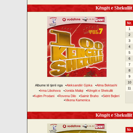
Këngët e Shekullit 
Nr.
1
2
3
4
5
6
7
8
9
10
Albume të tjerë nga
•
Aleksandër Gjoka
•
Alma Bektashi
11
•
Irma Libohova
•
Jonida Maliqi
•
Këngët e Shekullit
•
Kujtim Prodani
•
Rovena Dilo
•
Saimir Braho
•
Sidrit Bejleri
•
Vikena Kamenica
Këngët e Shekullit 
Nr.