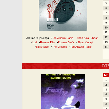
5
6
7
8
9
10
11
12
Albume të tjerë nga
•
Top Albania Radio
•
Artan Kola
•
Kristi
13
•
Lori
•
Rovena Dilo
•
Rovena Stefa
•
Shpat Kasapi
•
Spirit Voice
•
The Dreams
•
Top Albania Radio
14
RTSH
Nr.
1
2
3
4
5
6