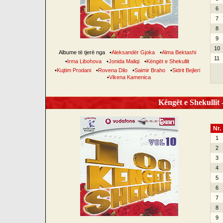
6
7
8
9
10
Albume të tjerë nga
•
Aleksandër Gjoka
•
Alma Bektashi
11
•
Irma Libohova
•
Jonida Maliqi
•
Këngët e Shekullit
•
Kujtim Prodani
•
Rovena Dilo
•
Saimir Braho
•
Sidrit Bejleri
•
Vikena Kamenica
Këngët e Shekullit -
Nr.
1
2
3
4
5
6
7
8
9