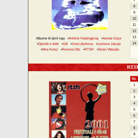
7
8
9
10
11
12
13
Albume të tjerë nga
•
Arbërie Hadergjonaj
•
Aurela Gaçe
14
•
Djemtë e detit
•
Gili
•
Irma Libohova
•
Leonora Jakupi
•
Mira Konçi
•
Rovena Dilo
•
RTSH
•
Sinan Vllasaliu
RTSH 
Nr.
1
2
3
4
5
6
7
8
9