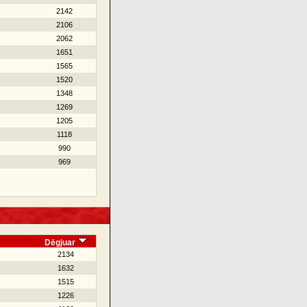
2142
2106
2062
1651
1565
1520
1348
1269
1205
1118
990
969
Dëgjuar
2134
1632
1515
1226