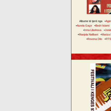
Albume të tjerë nga
•
Agi
•
Aurela Gaçe
•
Bedri Islami
•
Irma Libohova
•
Jonid
•
Manjola Nallbani
•
Mariza 
•
Rovena Dilo
•
RT