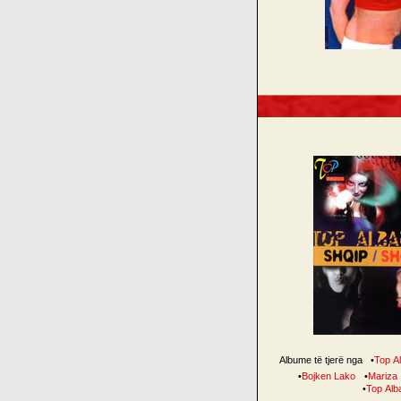
Albume të tjerë nga
•
Top A
•
Bojken Lako
•
Mariza 
•
Top Alb