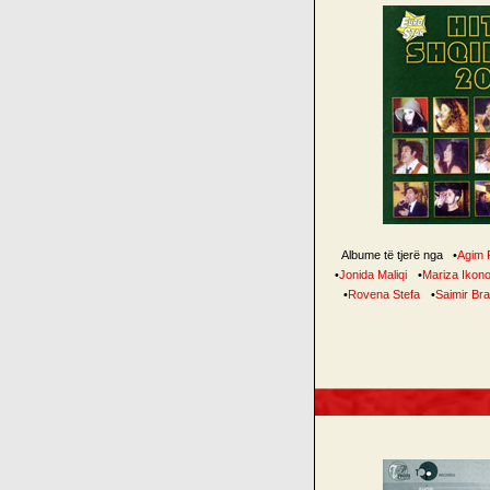
Albume të tjerë nga
•
Agim 
•
Jonida Maliqi
•
Mariza Ikon
•
Rovena Stefa
•
Saimir Br