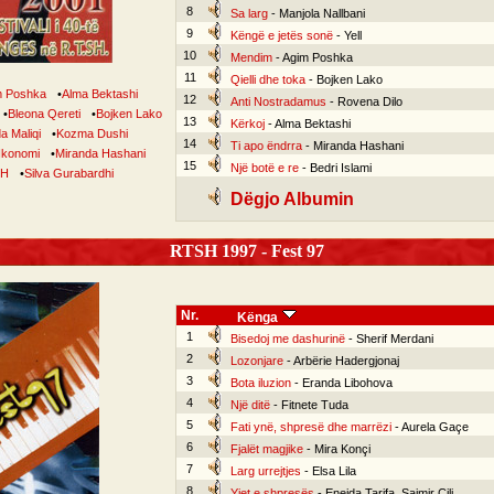
8
Sa larg
- Manjola Nallbani
9
Këngë e jetës sonë
- Yell
10
Mendim
- Agim Poshka
11
Qielli dhe toka
- Bojken Lako
m Poshka
•
Alma Bektashi
12
Anti Nostradamus
- Rovena Dilo
•
Bleona Qereti
•
Bojken Lako
13
Kërkoj
- Alma Bektashi
a Maliqi
•
Kozma Dushi
14
Ti apo ëndrra
- Miranda Hashani
Ikonomi
•
Miranda Hashani
15
Një botë e re
- Bedri Islami
SH
•
Silva Gurabardhi
Dëgjo Albumin
RTSH 1997 - Fest 97
Nr.
Kënga
1
Bisedoj me dashurinë
- Sherif Merdani
2
Lozonjare
- Arbërie Hadergjonaj
3
Bota iluzion
- Eranda Libohova
4
Një ditë
- Fitnete Tuda
5
Fati ynë, shpresë dhe marrëzi
- Aurela Gaçe
6
Fjalët magjike
- Mira Konçi
7
Larg urrejtjes
- Elsa Lila
8
Yjet e shpresës
- Eneida Tarifa, Saimir Çili