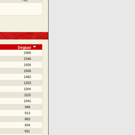
795
Dëgjuar
2465
2346
1926
1506
1462
1253
1164
1115
1041
948
913
863
834
811