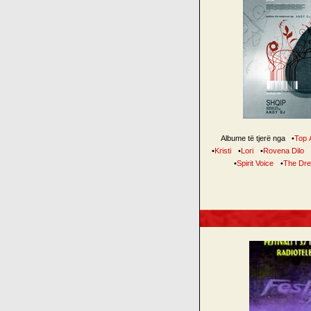
Albume të tjerë nga
•
Top 
•
Kristi
•
Lori
•
Rovena Dilo
•
Spirit Voice
•
The Dr