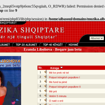
/sess_2mrq65vstp9js6onc55qvgiiah, O_RDWR) failed: Permission denied 
hp
on line
9
/opt/remi/php83/lib/php/session) in
/home/albasoul/domains/muzika.alb
Eranda Libohova - Beqare jam betu
Nr.
Kënga
1
Më ke prek në tel
2
Potpuri këngësh popullore I
3
Me fund ta pimë
4
Potpuri këngësh popullore II
5
Më prit
6
Vetëm 5 minuta
7
O natë o erë