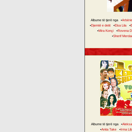
Albume të tjerë nga
•
Arbëri
•
Djemtë e detit
•
Elsa Lila
•
E
•
Mira Konçi
•
Rovena Di
•
Sherif Merda
Albume të tjerë nga
•
Aleksa
•
Anita Take
•
Irma Li