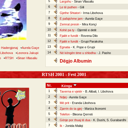
5
Largohu
- Sinan Vllasaliu
6
Le të puthen
- Gili
7
Gjethe Shtatori
- Irma Libohova
8
E pafajshme jam
- Aurela Gaçe
9
Zemrat presin
- Mira Konçi
10
Kohë pa ty
- Djemtë e detit
11
Fjalët e fundit
- Rovena Dilo
12
Fjalët e fundit
- Grupi Parakoha
13
Egnatia
- K. Pope e Grupi
e Hadergjonaj
•
Aurela Gaçe
14
 Libohova
•
Leonora Jakupi
Në këngën time u shlodha
- J. Pasho
o
•
RTSH
•
Sinan Vllasaliu
Dëgjo Albumin
RTSH 2001 - Fest 2001
Nr.
Kënga
1
Taverna e vjetër
- B. Alibali, I. Libohova
2
Ndjej
- Aurela Gaçe
3
Më prit
- Eranda Libohova
4
Zjarrin do ta gjej
- Mariza Ikonomi
5
Telefon
- Bleona Qerreti
6
Gënje por thuaj të dua
- K. Dushi, S. Gurabardhi
7
Ik
- Jonida Maliqi