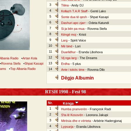
3
Titina
- Andy DJ
4
Kollazh T.A.R Staff
- Genti Lako
5
Sonte dua të qesh
- Shpat Kasapi
6
Dashuri apo zjarr
- Odeta Katundi
7
Si ja bën pa mua
- Rovena Stefa
8
Këngë moj
- Kristi
9
Larg
- Spirit Voice
10
Më bind
- Lori
11
Duarlidhur
- Eranda Libohova
12
Vij nga larg
- The Dreams
Albania Radio
•
Artan Kola
13
•
Rovena Stefa
•
Shpat Kasapi
Erdha
- 5 plus
eams
•
Top Albania Radio
14
Ante i tokës time
- Rovena Dilo
Dëgjo Albumin
RTSH 1998 - Fest 98
Nr.
Kënga
1
Humba pranverën
- Françesk Radi
2
S'ta lë Kosovën
- Leonora Jakupi
3
Mirësia dhe e vërteta
- Arbërie Hadergjonaj
4
Lypsarja
- Eranda Libohova