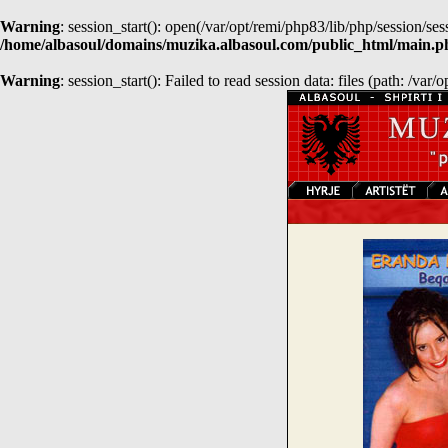
Warning
: session_start(): open(/var/opt/remi/php83/lib/php/session
/home/albasoul/domains/muzika.albasoul.com/public_html/main.p
Warning
: session_start(): Failed to read session data: files (path: /var