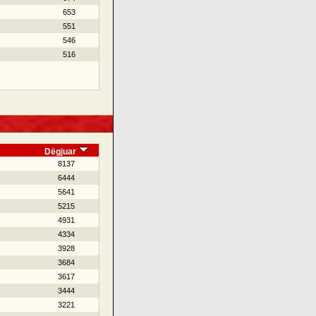
653
551
546
516
Dëgjuar
8137
6444
5641
5215
4931
4334
3928
3684
3617
3444
3221