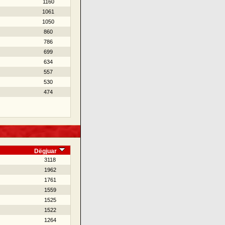
1160
1061
1050
860
786
699
634
557
530
474
Dëgjuar
3118
1962
1761
1559
1525
1522
1264