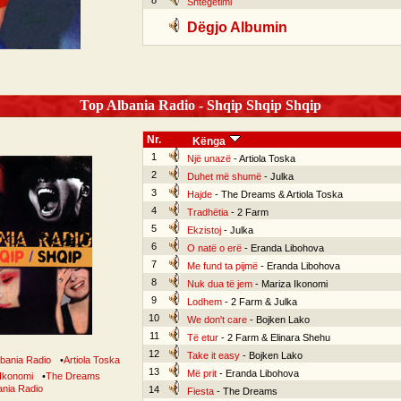
8
Shtegëtimi
Dëgjo Albumin
Top Albania Radio - Shqip Shqip Shqip
Nr.
Kënga
1
Një unazë
- Artiola Toska
2
Duhet më shumë
- Julka
3
Hajde
- The Dreams & Artiola Toska
4
Tradhëtia
- 2 Farm
5
Ekzistoj
- Julka
6
O natë o erë
- Eranda Libohova
7
Me fund ta pijmë
- Eranda Libohova
8
Nuk dua të jem
- Mariza Ikonomi
9
Lodhem
- 2 Farm & Julka
10
We don't care
- Bojken Lako
11
Të etur
- 2 Farm & Elinara Shehu
12
Take it easy
- Bojken Lako
lbania Radio
•
Artiola Toska
13
Më prit
- Eranda Libohova
Ikonomi
•
The Dreams
ania Radio
14
Fiesta
- The Dreams