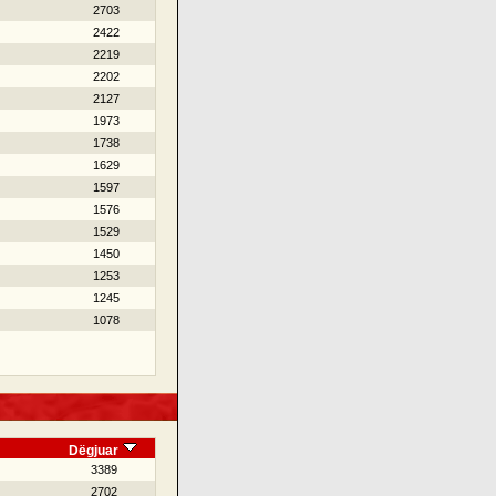
2703
2422
2219
2202
2127
1973
1738
1629
1597
1576
1529
1450
1253
1245
1078
Dëgjuar
3389
2702