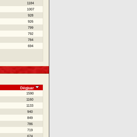
1184
1007
928
926
799
792
784
694
Dëgjuar
1590
1160
1133
940
849
786
719
674