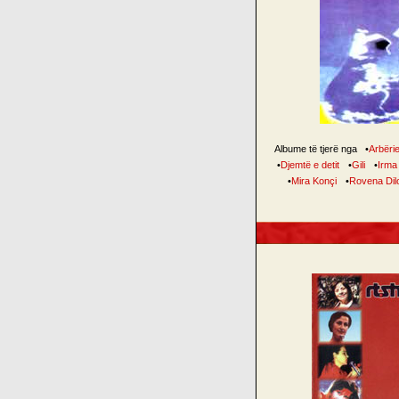
Albume të tjerë nga
•
Arbëri
•
Djemtë e detit
•
Gili
•
Irma
•
Mira Konçi
•
Rovena Dil