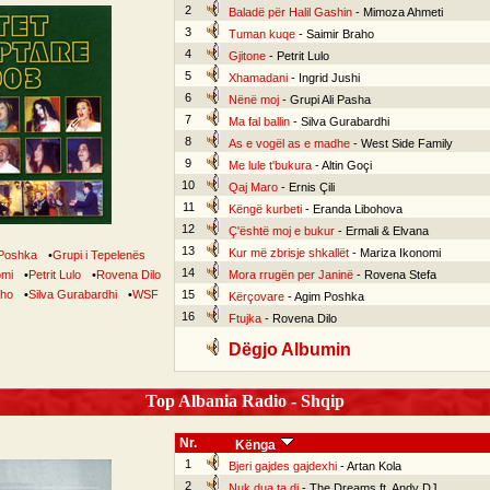
2
Baladë për Halil Gashin
- Mimoza Ahmeti
3
Tuman kuqe
- Saimir Braho
4
Gjitone
- Petrit Lulo
5
Xhamadani
- Ingrid Jushi
6
Nënë moj
- Grupi Ali Pasha
7
Ma fal ballin
- Silva Gurabardhi
8
As e vogël as e madhe
- West Side Family
9
Me lule t'bukura
- Altin Goçi
10
Qaj Maro
- Ernis Çili
11
Këngë kurbeti
- Eranda Libohova
12
Ç'është moj e bukur
- Ermali & Elvana
13
Kur më zbrisje shkallët
- Mariza Ikonomi
Poshka
•
Grupi i Tepelenës
14
omi
•
Petrit Lulo
•
Rovena Dilo
Mora rrugën per Janinë
- Rovena Stefa
aho
•
Silva Gurabardhi
•
WSF
15
Kërçovare
- Agim Poshka
16
Ftujka
- Rovena Dilo
Dëgjo Albumin
Top Albania Radio - Shqip
Nr.
Kënga
1
Bjeri gajdes gajdexhi
- Artan Kola
2
Nuk dua ta di
- The Dreams ft. Andy DJ