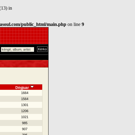
(13) in
asoul.com/public_html/main.php
on line
9
Dëgjuar
1664
1564
1301
1206
1021
985
907