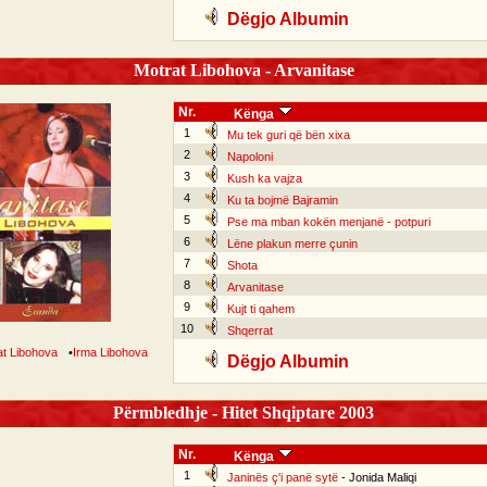
Dëgjo Albumin
Motrat Libohova - Arvanitase
Nr.
Kënga
1
Mu tek guri që bën xixa
2
Napoloni
3
Kush ka vajza
4
Ku ta bojmë Bajramin
5
Pse ma mban kokën menjanë - potpuri
6
Lëne plakun merre çunin
7
Shota
8
Arvanitase
9
Kujt ti qahem
10
Shqerrat
at Libohova
•
Irma Libohova
Dëgjo Albumin
Përmbledhje - Hitet Shqiptare 2003
Nr.
Kënga
1
Janinës ç'i panë sytë
- Jonida Maliqi