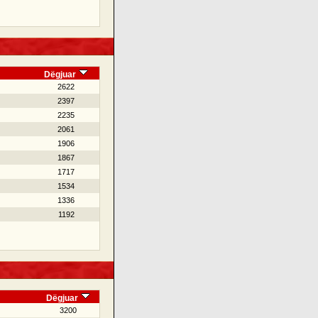
Dëgjuar
2622
2397
2235
2061
1906
1867
1717
1534
1336
1192
Dëgjuar
3200