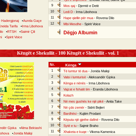
9
Mos qaj
- Djemtë e Detit
10
Ledi D
- Irma Libohova
11
Hape qiellin për mua
- Rovena Dilo
e Hadergjonaj
•
Aurela Gaçe
12
Mbi Mesdhe
- Spirit Voice
neida Tarifa
•
Irma Libohova
lo
•
RTSH
•
Saimir Çili
Dëgjo Albumin
ni
•
Spirit Voice
Këngët e Shekullit - 100 Këngët e Shekullit - vol. 1
Nr.
Kënga
1
Të lumtur të dua
- Jonida Maliqi
2
Valsi i lumturisë
- Aleksandër Gjoka
3
Kënga e nënës
- Irma Libohova
4
Vajzat e fshatit tim
- Eranda Libohova
5
Kolazh
6
Në mes gushës ke një pikë
- Anita Take
7
Në çdo zemër
- Sidrit Bejleri
8
Bardhësi
- Kujtim Prodani
9
Këputa një gjethe dafinë
- Rovena Dilo
10
Sytë e tu
- Sajmir Braho
ndër Gjoka
•
Alma Bektashi
11
Xhaketa e kuqe
- Vikena Kamenica
bohova
•
Jonida Maliqi