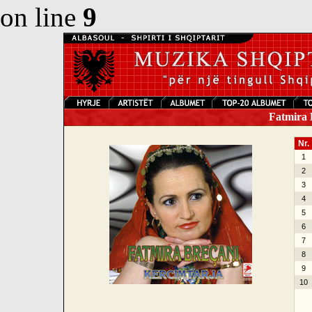
on line
9
Fatmira B
Nr.
1
2
3
4
5
6
7
8
9
10