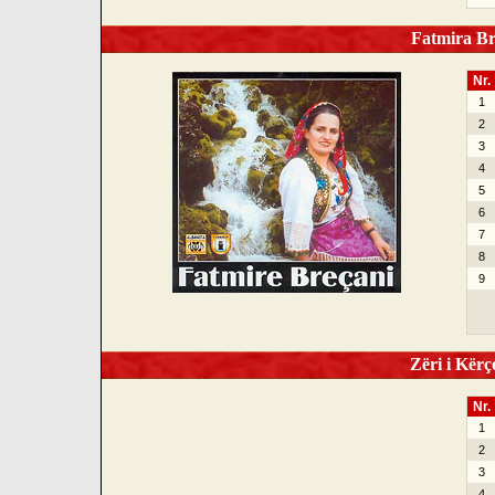
Fatmira Bre
Nr.
1
2
3
4
5
6
7
8
9
Zëri i Kërço
Nr.
1
2
3
4