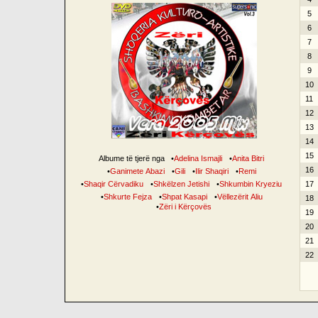
5
6
7
8
9
10
11
12
13
14
15
Albume të tjerë nga
•
Adelina Ismajli
•
Anita Bitri
16
•
Ganimete Abazi
•
Gili
•
Ilir Shaqiri
•
Remi
•
Shaqir Cërvadiku
•
Shkëlzen Jetishi
•
Shkumbin Kryeziu
17
•
Shkurte Fejza
•
Shpat Kasapi
•
Vëllezërit Aliu
18
•
Zëri i Kërçovës
19
20
21
22