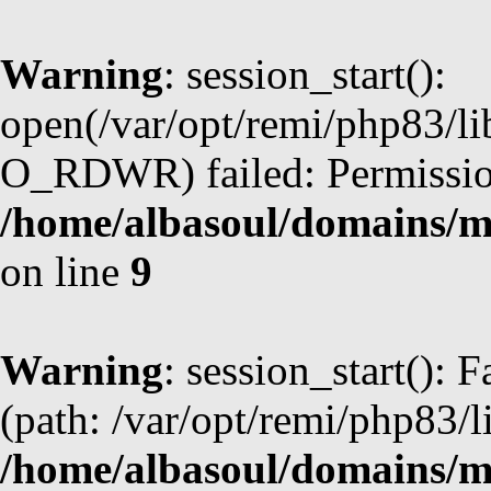
Warning
: session_start():
open(/var/opt/remi/php83/l
O_RDWR) failed: Permission
/home/albasoul/domains/m
on line
9
Warning
: session_start(): F
(path: /var/opt/remi/php83/l
/home/albasoul/domains/m