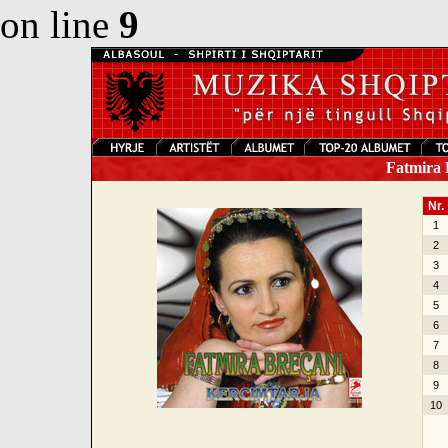
on line
9
Fatmira B
Nr.
1
2
3
4
5
6
7
8
9
10