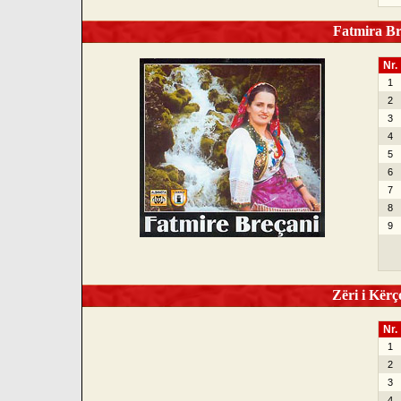
Fatmira Bre
Nr.
1
2
3
4
5
6
7
8
9
Zëri i Kërço
Nr.
1
2
3
4