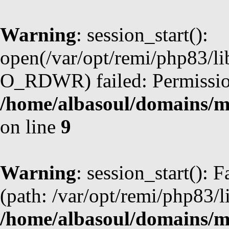
Warning
: session_start():
open(/var/opt/remi/php83/l
O_RDWR) failed: Permission
/home/albasoul/domains/m
on line
9
Warning
: session_start(): F
(path: /var/opt/remi/php83/l
/home/albasoul/domains/m