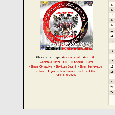
5
6
7
8
9
10
11
12
13
14
15
Albume të tjerë nga
•
Adelina Ismajli
•
Anita Bitri
16
•
Ganimete Abazi
•
Gili
•
Ilir Shaqiri
•
Remi
•
Shaqir Cërvadiku
•
Shkëlzen Jetishi
•
Shkumbin Kryeziu
17
•
Shkurte Fejza
•
Shpat Kasapi
•
Vëllezërit Aliu
18
•
Zëri i Kërçovës
19
20
21
22