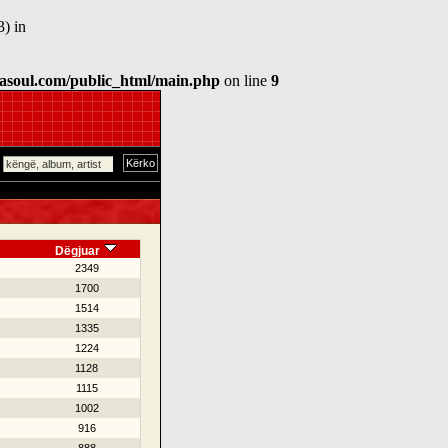
3) in
asoul.com/public_html/main.php
on line
9
Dëgjuar
2349
1700
1514
1335
1224
1128
1115
1002
916