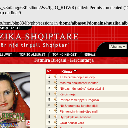
sess_v8nfaogp63flfslltuq22ss2fg, O_RDWR) failed: Permission denied (1
hp
on line
9
/opt/remi/php83/lib/php/session) in
/home/albasoul/domains/muzika.alb
Fatmira Breçani - Kërcimtarja
Nr.
Kënga
1
Të kërkova cep e në cep
2
Mos ma shaj barbar lahutën
3
Në dasmën tonë s’ndalet gëzimi
4
Kërcimtarja
5
Për bijë të vet pyet Dragobia
6
Në Sheremetaj kthehet djali
7
Për vendin tim më djeg mall
8
Dy bylbyla në Koshare
9
Çikat hedhin valle