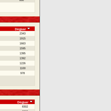
888
Dëgjuar
2343
1915
1663
1595
1395
1392
1226
1100
978
Dëgjuar
8302