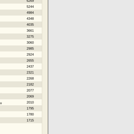
6269
5244
4984
4348
4035
3661
3275
3060
2985
2924
2655
2437
2321
2268
2182
2077
2069
2010
iu
1795
1780
1715