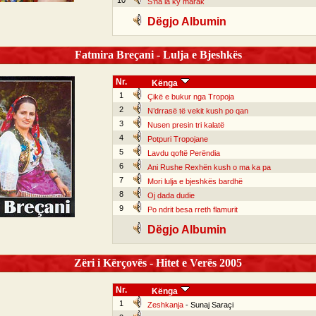
10
S’na la ky marak
Dëgjo Albumin
Fatmira Breçani - Lulja e Bjeshkës
Nr.
Kënga
1
Çikë e bukur nga Tropoja
2
N’drrasë të vekit kush po qan
3
Nusen presin tri kalatë
4
Potpuri Tropojane
5
Lavdu qoftë Perëndia
6
Ani Rushe Rexhën kush o ma ka pa
7
Mori lulja e bjeshkës bardhë
8
Oj dada dudie
9
Po ndrit besa rreth flamurit
Dëgjo Albumin
Zëri i Kërçovës - Hitet e Verës 2005
Nr.
Kënga
1
Zeshkanja
- Sunaj Saraçi