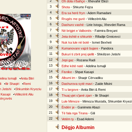
2
Oh dola n’bahçe
- Xhevahir Elezi
3
Shota
- Shkurte Fejza
4
Era sa herë fryn
- Adem Ramadani
5
Rrugës me gurë
- Vëllezërit Aliu
6
Dashuro vashë
- Lirie Istogu, Xhevdet Rama
7
Në brigjet e Valbonës
- Fatmira Breçani
8
Jeta është e shkurtër
- Rifadije Greicevci
9
Nuk ka lule në botë
- Ismet Bexheti
10
Kumanovare vajzë bujare
- Pandora
11
Bukuri ti zbrit prej qiellit
- Shkëlzen Jetishi
12
Jepi gaz
- Rozana Radi
13
Edhe këtë natë
- Adelina Ismajli
14
Fisnike
- Shpat Kasapi
15
Albumi im
- Shaqir Cërvadiku
elina Ismajli
•
Anita Bitri
16
i
•
Ilir Shaqiri
•
Remi
Dashurova sytë mavi
- Zaide Misini
 Jetishi
•
Shkumbin Kryeziu
17
Ti u largove
- Anita Bitri & Remi
 Kasapi
•
Vëllezërit Aliu
18
Thuaj yjet s’janë zjarr
- Ilir Shaqiri
 Kërçovës
19
Lule Mimoze
- Mimoza Mustafa, Shkumbin Kryez
20
Ëndërr je
- Ganimete Abazi
21
Të fala nga Tirana
- Gili
22
Vetëm ty
- Esad Ademi
Dëgjo Albumin