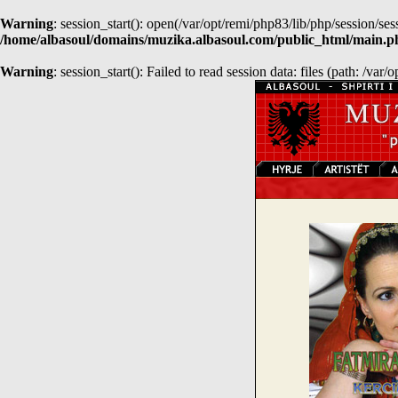
Warning
: session_start(): open(/var/opt/remi/php83/lib/php/session/
/home/albasoul/domains/muzika.albasoul.com/public_html/main.p
Warning
: session_start(): Failed to read session data: files (path: /var