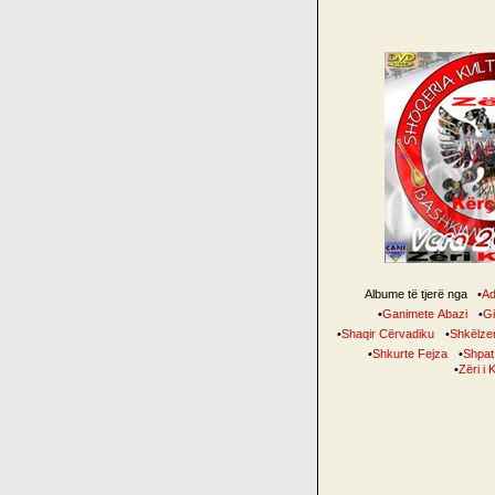
Albume të tjerë nga
•
Ad
•
Ganimete Abazi
•
Gil
•
Shaqir Cërvadiku
•
Shkëlzen
•
Shkurte Fejza
•
Shpat
•
Zëri i