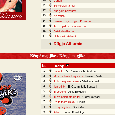
10
Çobani
11
Zemërzjarrta moj
12
Kur çelin bozhuret
13
Ne Vajzat
14
Pranvera vjen e gjen Pranverë
15
Ti o shpirt që mban një bote
16
Ditëlindja dhe deti
17
Lidhur në një besë
Dëgjo Albumin
Këngë magjike - Këngë magjike
Nr.
Kënga
1
Dy netë
- M. Paraveli & M. Andrea
2
Mos më lini të largohem
- Kozma Dushi
3
F**k the government
- Adelina Ismaili
4
Ikin stinët
- E. Qazimi & E. Bogdani
5
Ti largohu
- Alma Bektashi
6
Ti s'e ndien atë që fal
- Gjergj Jorgaqi
7
Do të them diçka
- Ritfolk
8
Rruga e jetës
- Spirit Voice
9
Arbëri
- Liliana Kondakçi