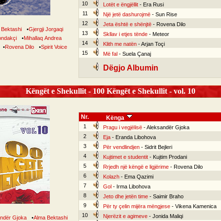
10
Lotët e ëngjëllit
- Era Rusi
11
Një jetë dashurojmë
- Sun Rise
12
Jeta është e shënjtë
- Rovena Dilo
 Bektashi
•
Gjergji Jorgaqi
13
Skllav i etjes tënde
- Meteor
ondakçi
•
Mihallaq Andrea
14
Klith me natën
- Arjan Toçi
•
Rovena Dilo
•
Spirit Voice
15
Më fal
- Suela Çanaj
Dëgjo Albumin
Këngët e Shekullit - 100 Këngët e Shekullit - vol. 10
Nr.
Kënga
1
Pragu i vegjëlisë
- Aleksandër Gjoka
2
Eja
- Eranda Libohova
3
Për vendlindjen
- Sidrit Bejleri
4
Kujtimet e studentit
- Kujtim Prodani
5
Rrjedh një këngë e ligjërime
- Rovena Dilo
6
Kolazh
- Ema Qazimi
7
Gol
- Irma Libohova
8
Jeto dhe jetën time
- Saimir Braho
9
Për ty çelin mijëra mëngjese
- Vikena Kamenica
10
Njerëzit e agimeve
- Jonida Maliqi
ndër Gjoka
•
Alma Bektashi