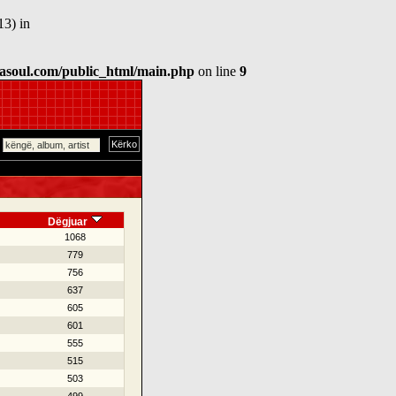
13) in
asoul.com/public_html/main.php
on line
9
Dëgjuar
1068
779
756
637
605
601
555
515
503