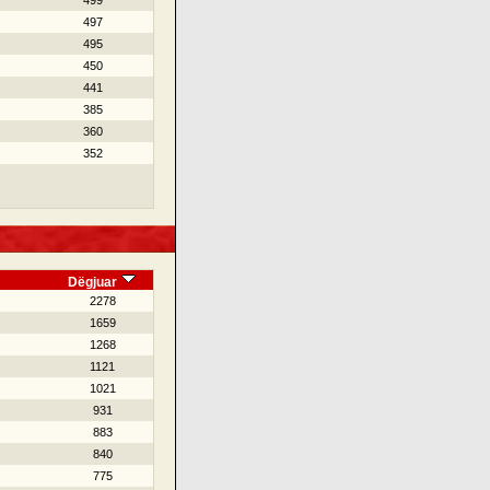
499
497
495
450
441
385
360
352
Dëgjuar
2278
1659
1268
1121
1021
931
883
840
775