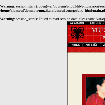
Warning
: session_start(): open(/var/opt/remi/php83/lib/php/session
/home/albasoul/domains/muzika.albasoul.com/public_html/main.p
Warning
: session_start(): Failed to read session data: files (path: /var