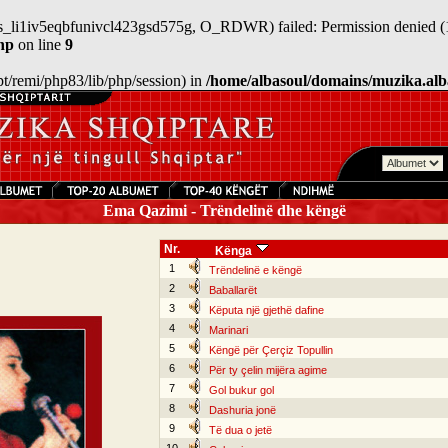
/sess_li1iv5eqbfunivcl423gsd575g, O_RDWR) failed: Permission denied (
hp
on line
9
/opt/remi/php83/lib/php/session) in
/home/albasoul/domains/muzika.alb
Ema Qazimi - Trëndelinë dhe këngë
Nr.
Kënga
1
Trëndelinë e këngë
2
Baballarët
3
Këputa një gjethë dafine
4
Marinari
5
Këngë për Çerçiz Topullin
6
Për ty çelin mijëra agime
7
Gol bukur gol
8
Dashuria jonë
9
Të dua o jetë