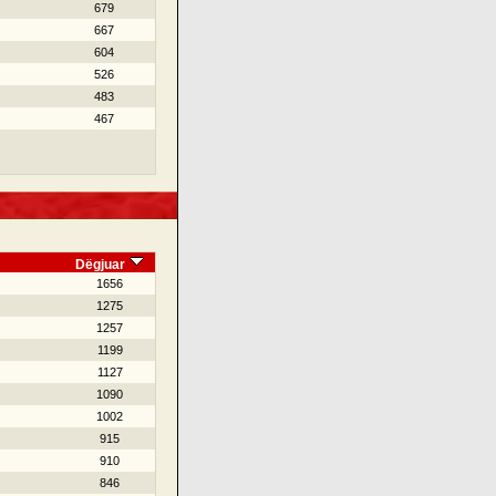
679
667
604
526
483
467
Dëgjuar
1656
1275
1257
1199
1127
1090
1002
915
910
846