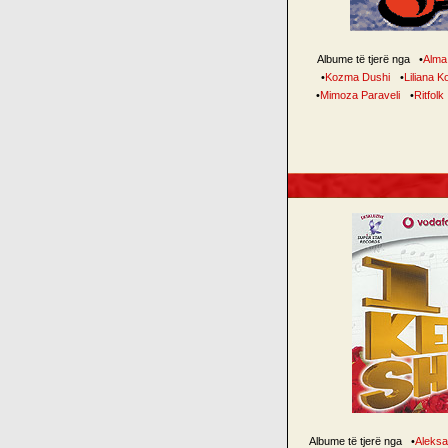
Albume të tjerë nga
•
Alma
•
Kozma Dushi
•
Liliana K
•
Mimoza Paraveli
•
Ritfolk
Albume të tjerë nga
•
Aleksa