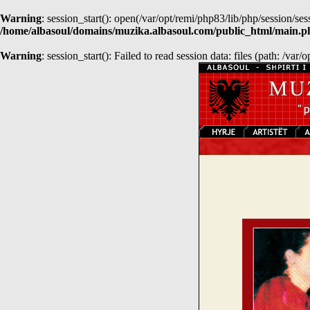
Warning
: session_start(): open(/var/opt/remi/php83/lib/php/session
/home/albasoul/domains/muzika.albasoul.com/public_html/main.p
Warning
: session_start(): Failed to read session data: files (path: /var