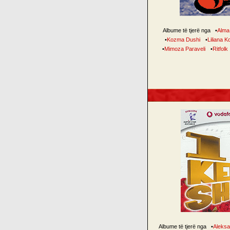
Albume të tjerë nga
•
Alma
•
Kozma Dushi
•
Liliana K
•
Mimoza Paraveli
•
Ritfolk
Albume të tjerë nga
•
Aleksa