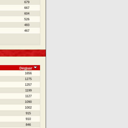
679
667
604
526
483
467
Dëgjuar
1656
1275
1257
1199
1127
1090
1002
915
910
846