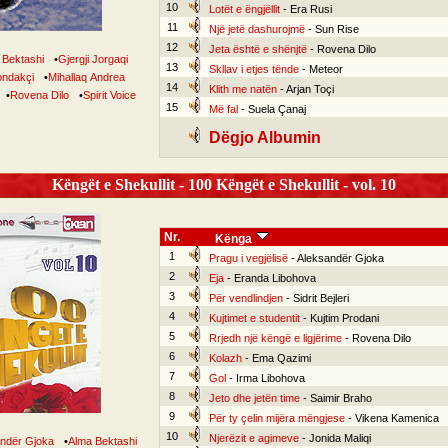
10
Lotët e ëngjëllit
- Era Rusi
11
Një jetë dashurojmë
- Sun Rise
12
Jeta është e shënjtë
- Rovena Dilo
 Bektashi
•
Gjergji Jorgaqi
13
Skllav i etjes tënde
- Meteor
ondakçi
•
Mihallaq Andrea
14
Klith me natën
- Arjan Toçi
•
Rovena Dilo
•
Spirit Voice
15
Më fal
- Suela Çanaj
Dëgjo Albumin
Këngët e Shekullit - 100 Këngët e Shekullit - vol. 10
Nr.
Kënga
1
Pragu i vegjëlisë
- Aleksandër Gjoka
2
Eja
- Eranda Libohova
3
Për vendlindjen
- Sidrit Bejleri
4
Kujtimet e studentit
- Kujtim Prodani
5
Rrjedh një këngë e ligjërime
- Rovena Dilo
6
Kolazh
- Ema Qazimi
7
Gol
- Irma Libohova
8
Jeto dhe jetën time
- Saimir Braho
9
Për ty çelin mijëra mëngjese
- Vikena Kamenica
10
Njerëzit e agimeve
- Jonida Maliqi
ndër Gjoka
•
Alma Bektashi