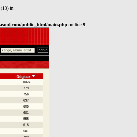
(13) in
asoul.com/public_html/main.php
on line
9
Dëgjuar
1068
779
756
637
605
601
555
515
501