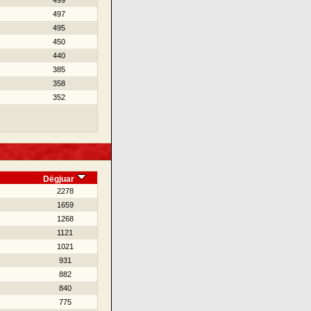
499
497
495
450
440
385
358
352
Dëgjuar
2278
1659
1268
1121
1021
931
882
840
775