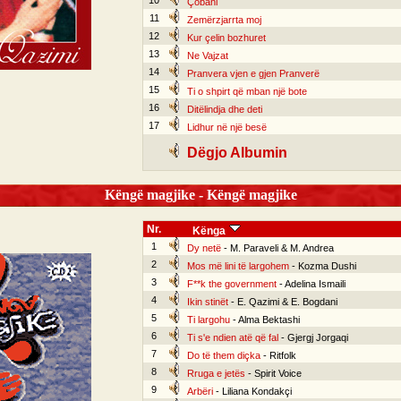
10
Çobani
11
Zemërzjarrta moj
12
Kur çelin bozhuret
13
Ne Vajzat
14
Pranvera vjen e gjen Pranverë
15
Ti o shpirt që mban një bote
16
Ditëlindja dhe deti
17
Lidhur në një besë
Dëgjo Albumin
Këngë magjike - Këngë magjike
Nr.
Kënga
1
Dy netë
- M. Paraveli & M. Andrea
2
Mos më lini të largohem
- Kozma Dushi
3
F**k the government
- Adelina Ismaili
4
Ikin stinët
- E. Qazimi & E. Bogdani
5
Ti largohu
- Alma Bektashi
6
Ti s'e ndien atë që fal
- Gjergj Jorgaqi
7
Do të them diçka
- Ritfolk
8
Rruga e jetës
- Spirit Voice
9
Arbëri
- Liliana Kondakçi