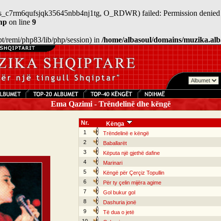
/sess_c7rm6qufsjqk35645nbb4nj1tg, O_RDWR) failed: Permission denied 
hp
on line
9
/opt/remi/php83/lib/php/session) in
/home/albasoul/domains/muzika.alb
Ema Qazimi - Trëndelinë dhe këngë
Nr.
Kënga
1
Trëndelinë e këngë
2
Baballarët
3
Këputa një gjethë dafine
4
Marinari
5
Këngë për Çerçiz Topullin
6
Për ty çelin mijëra agime
7
Gol bukur gol
8
Dashuria jonë
9
Të dua o jetë