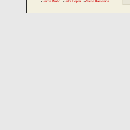
•
Saimir Braho
•
Sidrit Bejleri
•
Vikena Kamenica