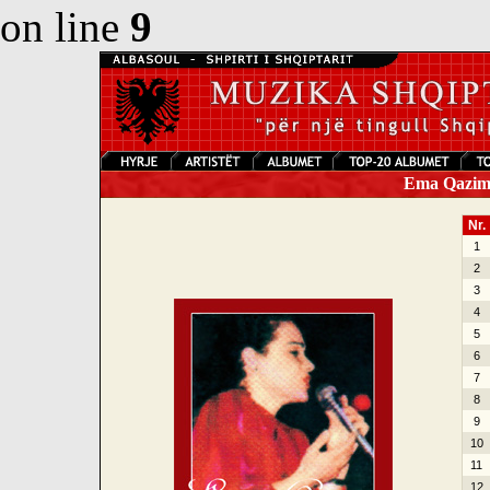
on line
9
Ema Qazimi 
Nr.
1
2
3
4
5
6
7
8
9
10
11
12