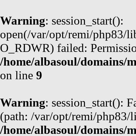
Warning
: session_start():
open(/var/opt/remi/php83/l
O_RDWR) failed: Permission
/home/albasoul/domains/m
on line
9
Warning
: session_start(): F
(path: /var/opt/remi/php83/l
/home/albasoul/domains/m