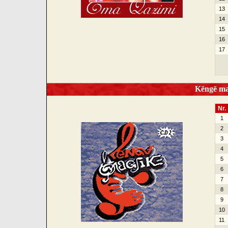
13
14
15
16
17
Këngë mag
Nr.
1
2
3
4
5
6
7
8
9
10
11