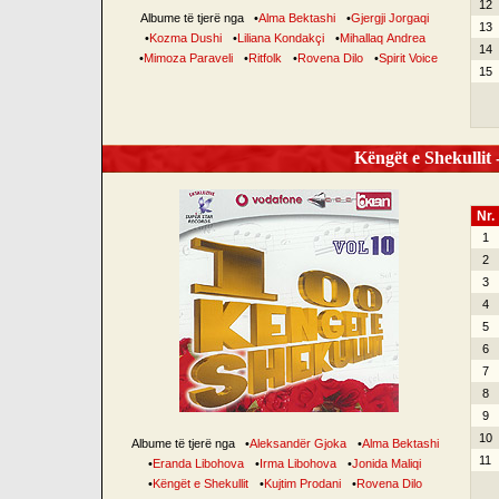
12
Albume të tjerë nga
•
Alma Bektashi
•
Gjergji Jorgaqi
13
•
Kozma Dushi
•
Liliana Kondakçi
•
Mihallaq Andrea
14
•
Mimoza Paraveli
•
Ritfolk
•
Rovena Dilo
•
Spirit Voice
15
Këngët e Shekullit -
Nr.
1
2
3
4
5
6
7
8
9
10
Albume të tjerë nga
•
Aleksandër Gjoka
•
Alma Bektashi
11
•
Eranda Libohova
•
Irma Libohova
•
Jonida Maliqi
•
Këngët e Shekullit
•
Kujtim Prodani
•
Rovena Dilo