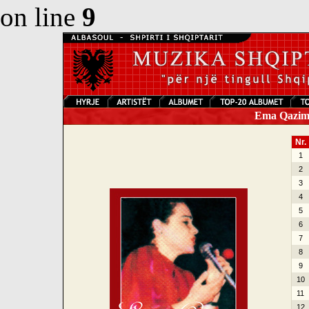
on line
9
Ema Qazimi 
Nr.
1
2
3
4
5
6
7
8
9
10
11
12