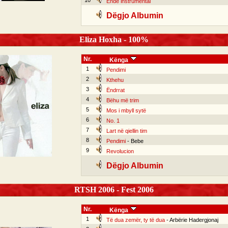
10
Ende instrumental
Dëgjo Albumin
Eliza Hoxha - 100%
Nr.
Kënga
1
Pendimi
2
Kthehu
3
Ëndrrat
4
Bëhu më trim
5
Mos i mbyll sytë
6
No. 1
7
Lart në qiellin tim
8
Pendimi
- Bebe
9
Revolucion
Dëgjo Albumin
RTSH 2006 - Fest 2006
Nr.
Kënga
1
Të dua zemër, ty të dua
- Arbërie Hadergjonaj