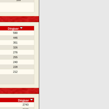
169
Dëgjuar
590
446
351
326
276
255
240
228
212
Dëgjuar
2743