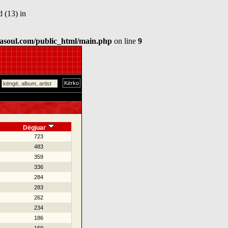
 (13) in
asoul.com/public_html/main.php
on line
9
Dëgjuar
723
483
359
336
284
283
262
234
186