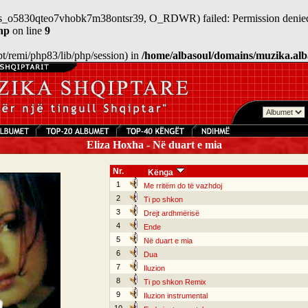
n/sess_o5830qteo7vhobk7m38ontsr39, O_RDWR) failed: Permission denied
hp
on line
9
/opt/remi/php83/lib/php/session) in
/home/albasoul/domains/muzika.alb
Eliza Hoxha - Në duart e mia
Nr.
Kënga
1
Me rritëm do të vazhdoj
2
Ti po shkon
3
Drejt ardhmërisë
4
Ende
5
Në duart e mia
6
Dua
7
Iluzion
8
Ti po shkon Remix
9
Iluzion instrumental