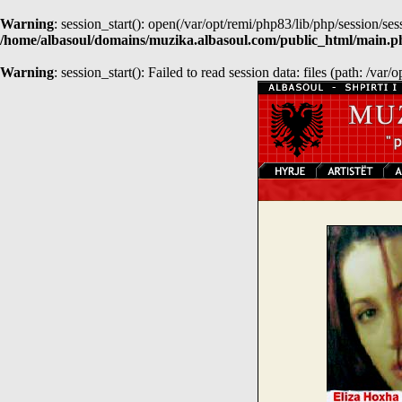
Warning
: session_start(): open(/var/opt/remi/php83/lib/php/sessio
/home/albasoul/domains/muzika.albasoul.com/public_html/main.p
Warning
: session_start(): Failed to read session data: files (path: /var