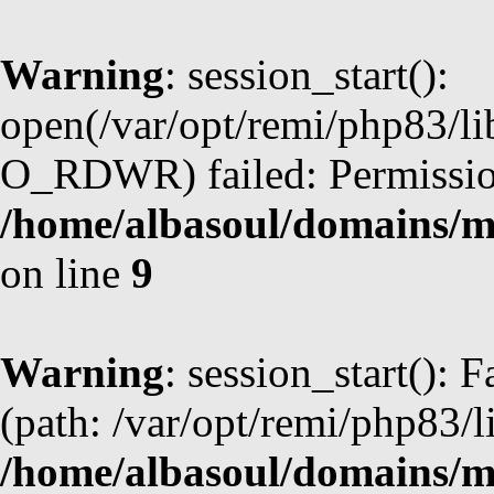
Warning
: session_start():
open(/var/opt/remi/php83/li
O_RDWR) failed: Permission
/home/albasoul/domains/m
on line
9
Warning
: session_start(): F
(path: /var/opt/remi/php83/l
/home/albasoul/domains/m