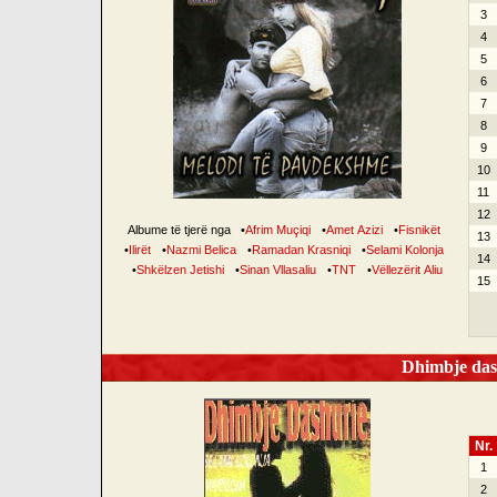
3
4
5
6
7
8
9
10
11
12
Albume të tjerë nga
•
Afrim Muçiqi
•
Amet Azizi
•
Fisnikët
13
•
Ilirët
•
Nazmi Belica
•
Ramadan Krasniqi
•
Selami Kolonja
14
•
Shkëlzen Jetishi
•
Sinan Vllasaliu
•
TNT
•
Vëllezërit Aliu
15
Dhimbje dash
Nr.
1
2