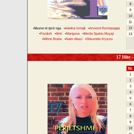
8
9
10
11
12
Albume të tjerë nga
•
Adelina Ismajli
•
Armend Rexhepagiqi
•
Fisnikët
•
Ilirët
•
Marigona
•
Merita Spahiu Muçiqi
13
•
Mihrie Braha
•
Naim Abazi
•
Shkumbin Kryeziu
17 Hite -
Nr.
1
2
3
4
5
6
7
8
9
10