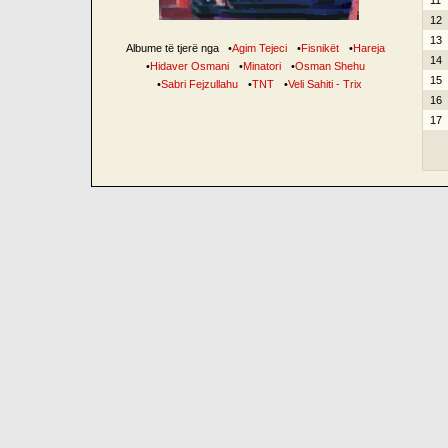
11
12
13
Albume të tjerë nga
•
Agim Tejeci
•
Fisnikët
•
Hareja
14
•
Hidaver Osmani
•
Minatori
•
Osman Shehu
15
•
Sabri Fejzullahu
•
TNT
•
Veli Sahiti - Trix
16
17