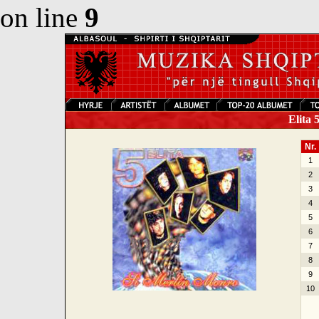
on line
9
Elita 
Nr.
1
2
3
4
5
6
7
8
9
10