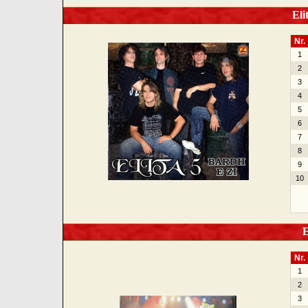
Elit
Nr.
1
2
3
4
5
6
7
8
9
10
El
Nr.
1
2
3