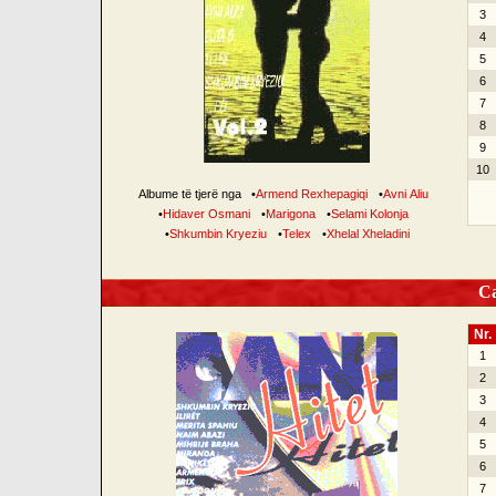
3
4
5
6
7
8
9
10
Albume të tjerë nga
•
Armend Rexhepagiqi
•
Avni Aliu
•
Hidaver Osmani
•
Marigona
•
Selami Kolonja
•
Shkumbin Kryeziu
•
Telex
•
Xhelal Xheladini
Can
Nr.
1
2
3
4
5
6
7