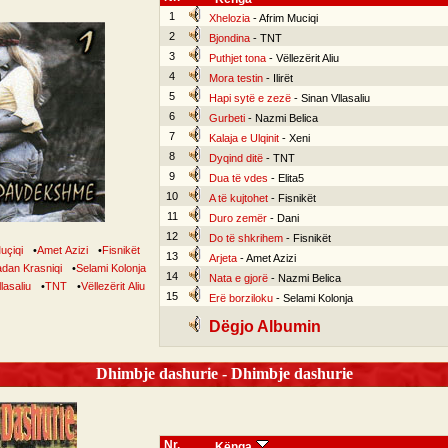
1
Xhelozia
- Afrim Muciqi
2
Bjondina
- TNT
3
Puthjet tona
- Vëllezërit Aliu
4
Mora testin
- Ilirët
5
Hapi sytë e zezë
- Sinan Vllasaliu
6
Gurbeti
- Nazmi Belica
7
Kalaja e Ulqinit
- Xeni
8
Dyqind ditë
- TNT
9
Dua të vdes
- Elita5
10
A të kujtohet
- Fisnikët
11
Duro zemër
- Dani
12
Do të shkrihem
- Fisnikët
uçiqi
•
Amet Azizi
•
Fisnikët
13
Arjeta
- Amet Azizi
dan Krasniqi
•
Selami Kolonja
14
Nata e gjorë
- Nazmi Belica
lasaliu
•
TNT
•
Vëllezërit Aliu
15
Erë borziloku
- Selami Kolonja
Dëgjo Albumin
Dhimbje dashurie - Dhimbje dashurie
Nr.
Kënga