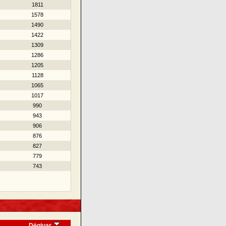
1811
1578
1490
1422
1309
1286
1205
1128
1065
1017
990
943
906
876
827
779
743
Dëgjuar