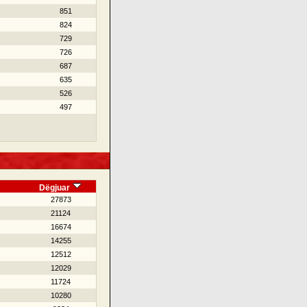
851
824
729
726
687
635
526
497
Dëgjuar
27873
21124
16674
14255
12512
12029
11724
10280