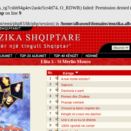
/sess_rg7cshh94g4ev2aokr5cr4tf74, O_RDWR) failed: Permission denied (
hp
on line
9
/opt/remi/php83/lib/php/session) in
/home/albasoul/domains/muzika.alb
Elita 5 - Si Merlin Monro
Nr.
Kënga
1
A nuk është kështu?
2
Sajzeza
3
Dashuria e parë
4
Romeo dhe Zhulieta
5
Pranoje vetminë
6
S'mund ta blesh shpirtin tim
7
Këngët mi vrave me dashuri
8
Unë e di se ku të dhëmb
9
100% vjeshtë në zemër