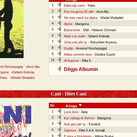
1
Edhe kjo verë
- Telex
2
Pse muaji ka 30 ditë
- Avni Aliu
3
Në mes nesh ka diçka
- Xhelal Xheladini
4
Ajshe
- Marigona
5
Bukuroshe
- Didi - Hidaver Osmani
6
Male o ju male
- Selami Kolonja
7
Jetoj unë për ty
- Shkumbin Kryeziu
8
Dudije
- Armend Rexhepagiqi
9
Ndize zemrën time
- Donika Gashi
10
Al Kapone
- Elita 5
nd Rexhepagiqi
•
Avni Aliu
Dëgjo Albumin
igona
•
Selami Kolonja
Telex
•
Xhelal Xheladini
Cani - Hitet Cani
Nr.
Kënga
1
Leze leze
- Aida
2
Kur vdekja të thërret
- Marigona
3
Nuk jam për ty
- Fisnikët
4
Sajzeza
- Elita 5 & A. Ismajli
5
E mira e Prishtinës
- Mihrie Braha