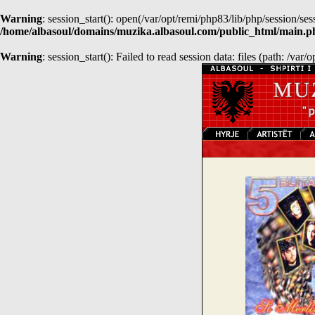
Warning
: session_start(): open(/var/opt/remi/php83/lib/php/session
/home/albasoul/domains/muzika.albasoul.com/public_html/main.p
Warning
: session_start(): Failed to read session data: files (path: /var