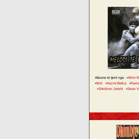
Albume të tjerë nga
•
Afrim M
•
Ilirët
•
Nazmi Belica
•
Rama
•
Shkëlzen Jetishi
•
Sinan Vl