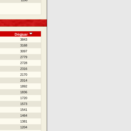
1190
Dëgjuar
3843
3168
3097
2779
2728
2316
2170
2014
1892
1836
1720
1573
1541
1464
1381
1204