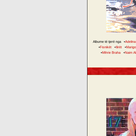
Albume të tjerë nga
•
Adelina 
•
Fisnikët
•
Ilirët
•
Marig
•
Mihrie Braha
•
Naim A