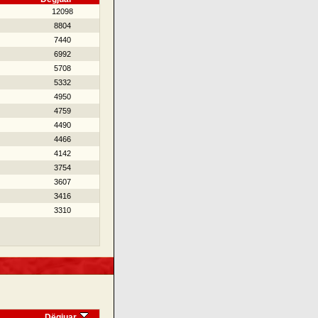
12098
8804
7440
6992
5708
5332
4950
4759
4490
4466
4142
3754
3607
3416
3310
Dëgjuar