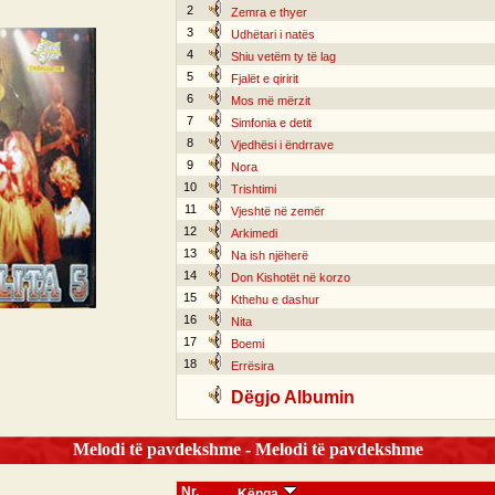
2
Zemra e thyer
3
Udhëtari i natës
4
Shiu vetëm ty të lag
5
Fjalët e qiririt
6
Mos më mërzit
7
Simfonia e detit
8
Vjedhësi i ëndrrave
9
Nora
10
Trishtimi
11
Vjeshtë në zemër
12
Arkimedi
13
Na ish njëherë
14
Don Kishotët në korzo
15
Kthehu e dashur
16
Nita
17
Boemi
18
Errësira
Dëgjo Albumin
Melodi të pavdekshme - Melodi të pavdekshme
Nr.
Kënga