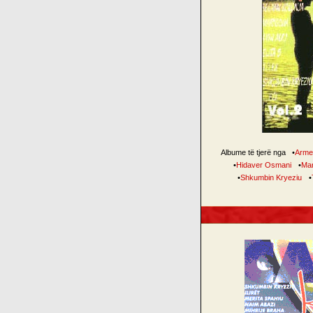
Albume të tjerë nga
•
Arme
•
Hidaver Osmani
•
Mar
•
Shkumbin Kryeziu
•