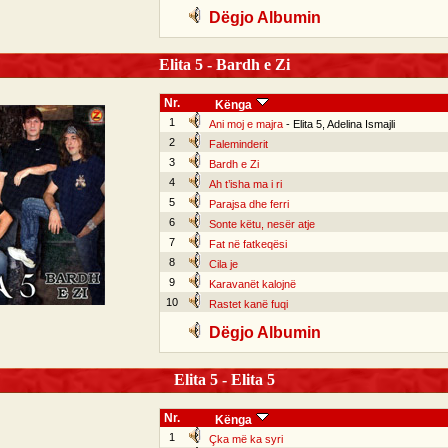
Dëgjo Albumin
Elita 5 - Bardh e Zi
Nr.
Kënga
1
Ani moj e majra
- Elita 5, Adelina Ismajli
2
Faleminderit
3
Bardh e Zi
4
Ah t’isha ma i ri
5
Parajsa dhe ferri
6
Sonte këtu, nesër atje
7
Fat në fatkeqësi
8
Cila je
9
Karavanët kalojnë
10
Rastet kanë fuqi
Dëgjo Albumin
Elita 5 - Elita 5
Nr.
Kënga
1
Çka më ka syri