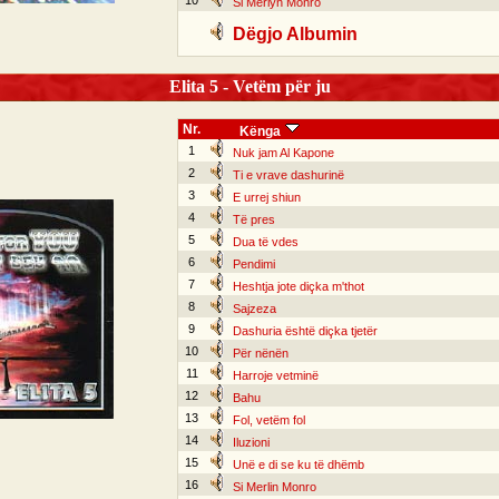
10
Si Merlyn Monro
Dëgjo Albumin
Elita 5 - Vetëm për ju
Nr.
Kënga
1
Nuk jam Al Kapone
2
Ti e vrave dashurinë
3
E urrej shiun
4
Të pres
5
Dua të vdes
6
Pendimi
7
Heshtja jote diçka m'thot
8
Sajzeza
9
Dashuria është diçka tjetër
10
Për nënën
11
Harroje vetminë
12
Bahu
13
Fol, vetëm fol
14
Iluzioni
15
Unë e di se ku të dhëmb
16
Si Merlin Monro