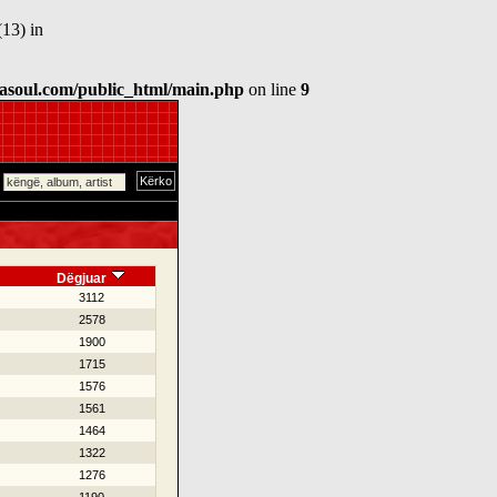
13) in
asoul.com/public_html/main.php
on line
9
Dëgjuar
3112
2578
1900
1715
1576
1561
1464
1322
1276