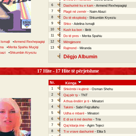
6
Dashurinë ku e kam
- Armend Rexhepagiqi
7
Plagë në zemër
- Naim Abazi
8
Do të eksplodoj
- Shkumbin Kryeziu
9
Shko
- Adelina Ismajli
10
Kush ka bon
- Ilirët
11
Do të pres
- Merita Spahiu
12
Ismajli
•
Armend Rexhepagiqi
Mëngjesore
ona
•
Merita Spahiu Muçiqi
13
Rajmond
- Miranda
bazi
•
Shkumbin Kryeziu
Dëgjo Albumin
17 Hite - 17 Hite të përjetshme
Nr.
Kënga
1
Shkëmbi i kujtimit
- Osman Shehu
2
Qaj për ty
- TNT
3
A thua ëndërr je ti
- Minatori
4
Takimi
- Sabri Fejzullahu
5
Udha e mbarë
- Minatori
6
E di se ti më deshte
- Trix
7
Qaj kitarja ime
- Agim Tejeci
8
Ti e vrave dashurinë
- Elita 5