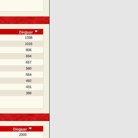
Dëgjuar
1338
1016
806
694
657
580
564
492
431
388
Dëgjuar
2000