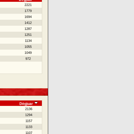
2221
1779
1694
1412
1287
1251
1134
1055
1049
972
Dëgjuar
2136
1294
1157
1133
1107