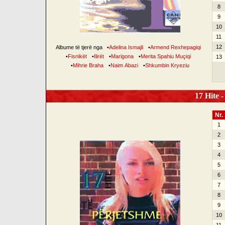
8
9
10
11
12
Albume të tjerë nga
•
Adelina Ismajli
•
Armend Rexhepagiqi
•
Fisnikët
•
Ilirët
•
Marigona
•
Merita Spahiu Muçiqi
13
•
Mihrie Braha
•
Naim Abazi
•
Shkumbin Kryeziu
17 Hite -
Nr.
1
2
3
4
5
6
7
8
9
10