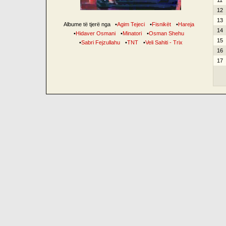
11
12
13
Albume të tjerë nga
•
Agim Tejeci
•
Fisnikët
•
Hareja
14
•
Hidaver Osmani
•
Minatori
•
Osman Shehu
15
•
Sabri Fejzullahu
•
TNT
•
Veli Sahiti - Trix
16
17