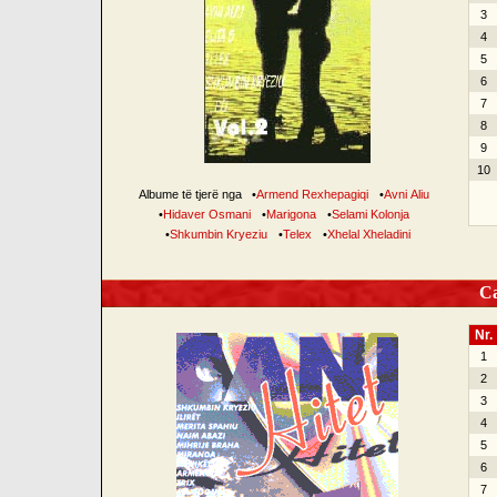
3
4
5
6
7
8
9
10
Albume të tjerë nga
•
Armend Rexhepagiqi
•
Avni Aliu
•
Hidaver Osmani
•
Marigona
•
Selami Kolonja
•
Shkumbin Kryeziu
•
Telex
•
Xhelal Xheladini
Can
Nr.
1
2
3
4
5
6
7