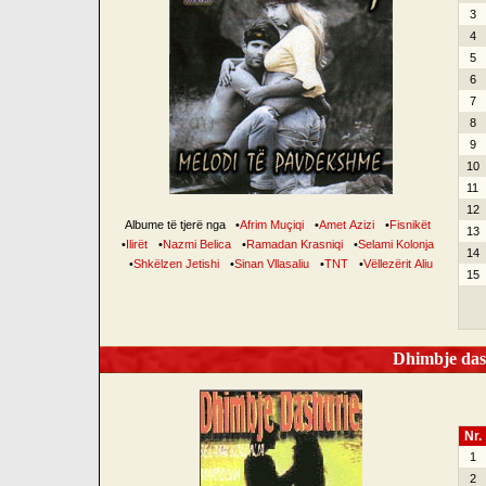
3
4
5
6
7
8
9
10
11
12
Albume të tjerë nga
•
Afrim Muçiqi
•
Amet Azizi
•
Fisnikët
13
•
Ilirët
•
Nazmi Belica
•
Ramadan Krasniqi
•
Selami Kolonja
14
•
Shkëlzen Jetishi
•
Sinan Vllasaliu
•
TNT
•
Vëllezërit Aliu
15
Dhimbje dash
Nr.
1
2