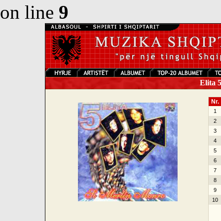
on line
9
Elita 
Nr.
1
2
3
4
5
6
7
8
9
10