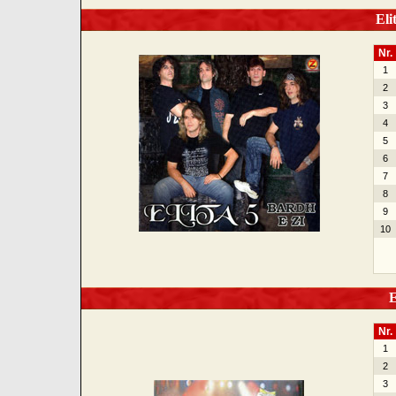
Elit
Nr.
1
2
3
4
5
6
7
8
9
10
El
Nr.
1
2
3