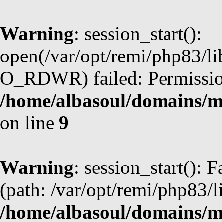
Warning
: session_start():
open(/var/opt/remi/php83/li
O_RDWR) failed: Permission
/home/albasoul/domains/m
on line
9
Warning
: session_start(): F
(path: /var/opt/remi/php83/l
/home/albasoul/domains/m