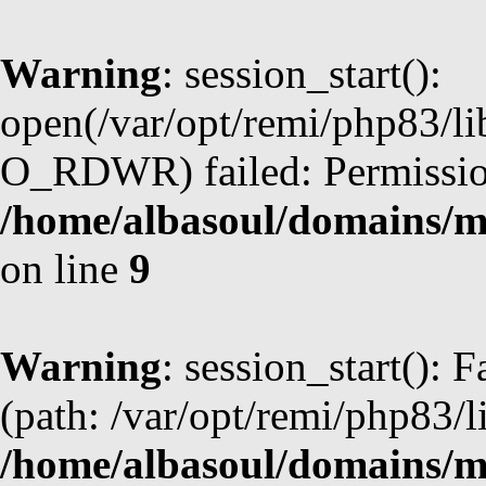
Warning
: session_start():
open(/var/opt/remi/php83/l
O_RDWR) failed: Permission
/home/albasoul/domains/m
on line
9
Warning
: session_start(): F
(path: /var/opt/remi/php83/l
/home/albasoul/domains/m