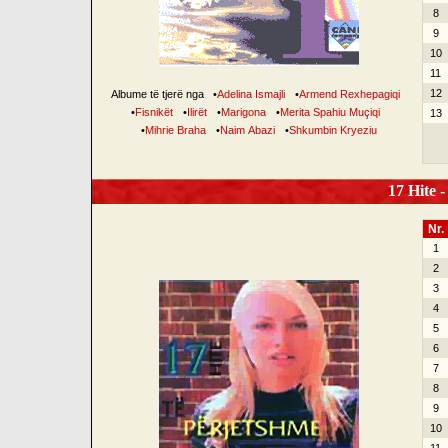
8
9
10
11
12
Albume të tjerë nga
•
Adelina Ismajli
•
Armend Rexhepagiqi
•
Fisnikët
•
Ilirët
•
Marigona
•
Merita Spahiu Muçiqi
13
•
Mihrie Braha
•
Naim Abazi
•
Shkumbin Kryeziu
17 Hite -
Nr.
1
2
3
4
5
6
7
8
9
10