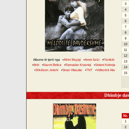
3
4
5
6
7
8
9
10
11
12
Albume të tjerë nga
•
Afrim Muçiqi
•
Amet Azizi
•
Fisnikët
13
•
Ilirët
•
Nazmi Belica
•
Ramadan Krasniqi
•
Selami Kolonja
14
•
Shkëlzen Jetishi
•
Sinan Vllasaliu
•
TNT
•
Vëllezërit Aliu
15
Dhimbje dash
Nr.
1
2