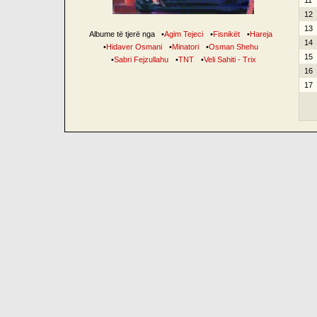
11
12
13
Albume të tjerë nga
•
Agim Tejeci
•
Fisnikët
•
Hareja
14
•
Hidaver Osmani
•
Minatori
•
Osman Shehu
15
•
Sabri Fejzullahu
•
TNT
•
Veli Sahiti - Trix
16
17