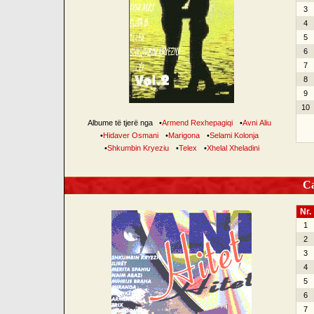
3
4
5
6
7
8
9
10
Albume të tjerë nga
•
Armend Rexhepagiqi
•
Avni Aliu
•
Hidaver Osmani
•
Marigona
•
Selami Kolonja
•
Shkumbin Kryeziu
•
Telex
•
Xhelal Xheladini
Can
Nr.
1
2
3
4
5
6
7