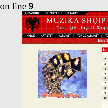
on line
9
Elita 
Nr.
1
2
3
4
5
6
7
8
9
10