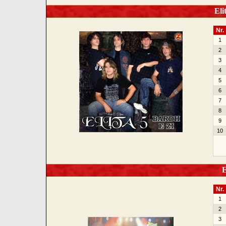
Elit
Nr.
1
2
3
4
5
6
7
8
9
10
El
Nr.
1
2
3