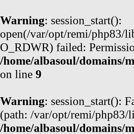
Warning
: session_start():
open(/var/opt/remi/php83/li
O_RDWR) failed: Permission
/home/albasoul/domains/m
on line
9
Warning
: session_start(): F
(path: /var/opt/remi/php83/l
/home/albasoul/domains/m