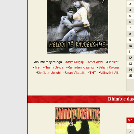
3
4
5
6
7
8
9
10
11
12
Albume të tjerë nga
•
Afrim Muçiqi
•
Amet Azizi
•
Fisnikët
13
•
Ilirët
•
Nazmi Belica
•
Ramadan Krasniqi
•
Selami Kolonja
14
•
Shkëlzen Jetishi
•
Sinan Vllasaliu
•
TNT
•
Vëllezërit Aliu
15
Dhimbje dash
Nr.
1
2