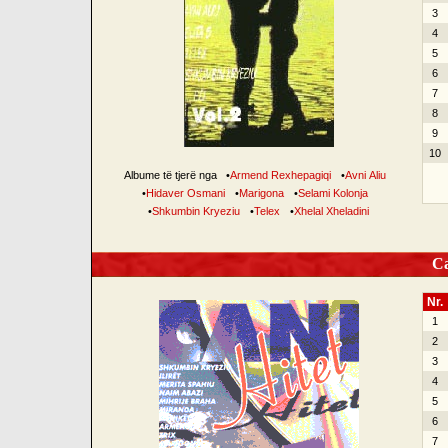
3
4
5
6
7
8
9
10
Albume të tjerë nga
•
Armend Rexhepagiqi
•
Avni Aliu
•
Hidaver Osmani
•
Marigona
•
Selami Kolonja
•
Shkumbin Kryeziu
•
Telex
•
Xhelal Xheladini
Can
Nr.
1
2
3
4
5
6
7