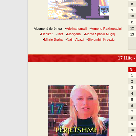
8
9
10
11
12
Albume të tjerë nga
•
Adelina Ismajli
•
Armend Rexhepagiqi
•
Fisnikët
•
Ilirët
•
Marigona
•
Merita Spahiu Muçiqi
13
•
Mihrie Braha
•
Naim Abazi
•
Shkumbin Kryeziu
17 Hite -
Nr.
1
2
3
4
5
6
7
8
9
10