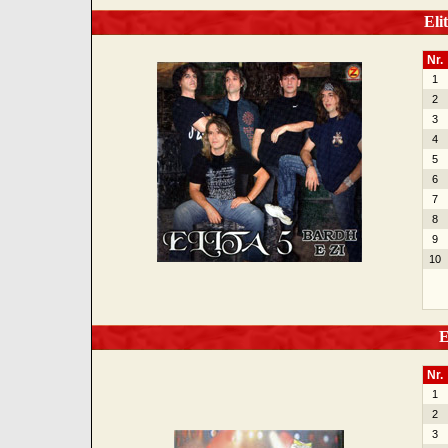
Elit
Nr.
1
2
3
4
5
6
7
8
9
10
El
Nr.
1
2
3