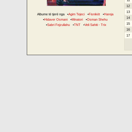
11
12
13
Albume të tjerë nga
•
Agim Tejeci
•
Fisnikët
•
Hareja
14
•
Hidaver Osmani
•
Minatori
•
Osman Shehu
15
•
Sabri Fejzullahu
•
TNT
•
Veli Sahiti - Trix
16
17