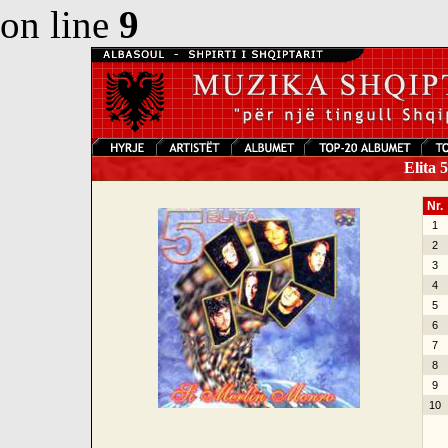
on line
9
Elita 
Nr.
1
2
3
4
5
6
7
8
9
10