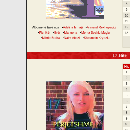
8
9
10
11
12
Albume të tjerë nga
•
Adelina Ismajli
•
Armend Rexhepagiqi
•
Fisnikët
•
Ilirët
•
Marigona
•
Merita Spahiu Muçiqi
13
•
Mihrie Braha
•
Naim Abazi
•
Shkumbin Kryeziu
17 Hite -
Nr.
1
2
3
4
5
6
7
8
9
10