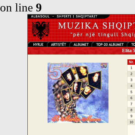
on line
9
Elita 
Nr.
1
2
3
4
5
6
7
8
9
10