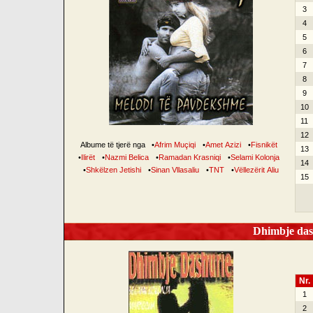
3
4
5
6
7
8
9
10
11
12
Albume të tjerë nga
•
Afrim Muçiqi
•
Amet Azizi
•
Fisnikët
13
•
Ilirët
•
Nazmi Belica
•
Ramadan Krasniqi
•
Selami Kolonja
14
•
Shkëlzen Jetishi
•
Sinan Vllasaliu
•
TNT
•
Vëllezërit Aliu
15
Dhimbje dash
Nr.
1
2