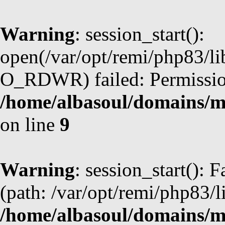
Warning
: session_start():
open(/var/opt/remi/php83/l
O_RDWR) failed: Permission
/home/albasoul/domains/m
on line
9
Warning
: session_start(): F
(path: /var/opt/remi/php83/l
/home/albasoul/domains/m