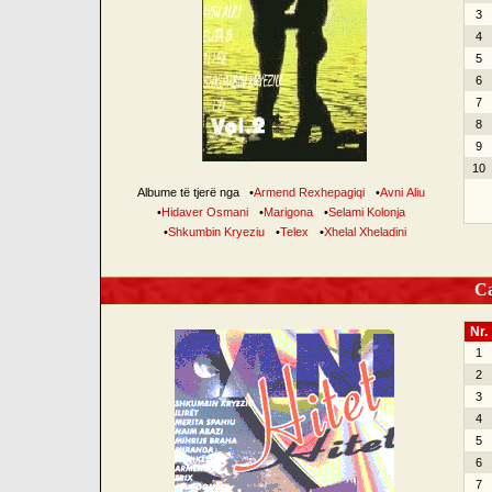
3
4
5
6
7
8
9
10
Albume të tjerë nga
•
Armend Rexhepagiqi
•
Avni Aliu
•
Hidaver Osmani
•
Marigona
•
Selami Kolonja
•
Shkumbin Kryeziu
•
Telex
•
Xhelal Xheladini
Can
Nr.
1
2
3
4
5
6
7