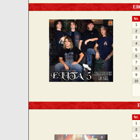
Elit
Nr.
1
2
3
4
5
6
7
8
9
10
El
Nr.
1
2
3