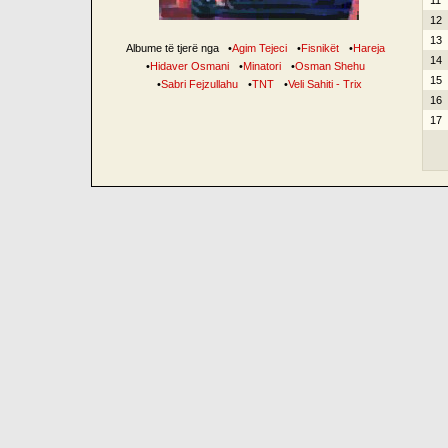
11
12
13
Albume të tjerë nga
•
Agim Tejeci
•
Fisnikët
•
Hareja
14
•
Hidaver Osmani
•
Minatori
•
Osman Shehu
15
•
Sabri Fejzullahu
•
TNT
•
Veli Sahiti - Trix
16
17