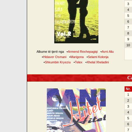
3
4
5
6
7
8
9
10
Albume të tjerë nga
•
Armend Rexhepagiqi
•
Avni Aliu
•
Hidaver Osmani
•
Marigona
•
Selami Kolonja
•
Shkumbin Kryeziu
•
Telex
•
Xhelal Xheladini
Can
Nr.
1
2
3
4
5
6
7