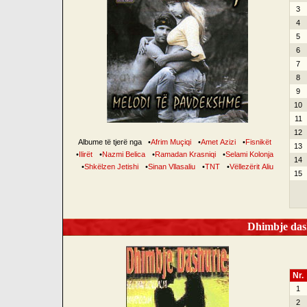
3
4
5
6
7
8
9
10
11
12
Albume të tjerë nga
•
Afrim Muçiqi
•
Amet Azizi
•
Fisnikët
13
•
Ilirët
•
Nazmi Belica
•
Ramadan Krasniqi
•
Selami Kolonja
14
•
Shkëlzen Jetishi
•
Sinan Vllasaliu
•
TNT
•
Vëllezërit Aliu
15
Dhimbje dash
Nr.
1
2