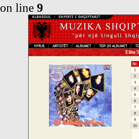
on line
9
Elita 
Nr.
1
2
3
4
5
6
7
8
9
10