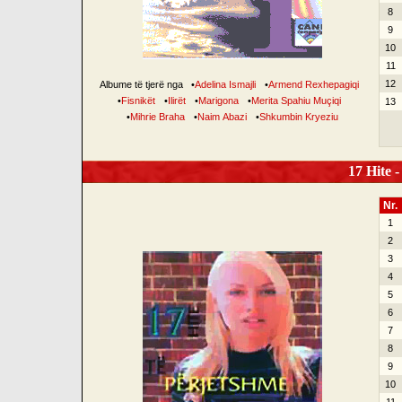
8
9
10
11
12
Albume të tjerë nga
•
Adelina Ismajli
•
Armend Rexhepagiqi
•
Fisnikët
•
Ilirët
•
Marigona
•
Merita Spahiu Muçiqi
13
•
Mihrie Braha
•
Naim Abazi
•
Shkumbin Kryeziu
17 Hite -
Nr.
1
2
3
4
5
6
7
8
9
10