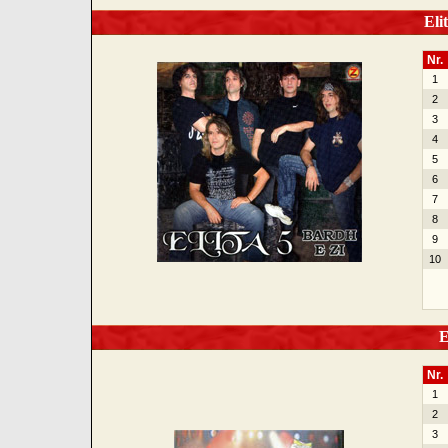
Elit
Nr.
1
2
3
4
5
6
7
8
9
10
El
Nr.
1
2
3