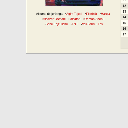
11
12
13
Albume të tjerë nga
•
Agim Tejeci
•
Fisnikët
•
Hareja
14
•
Hidaver Osmani
•
Minatori
•
Osman Shehu
15
•
Sabri Fejzullahu
•
TNT
•
Veli Sahiti - Trix
16
17