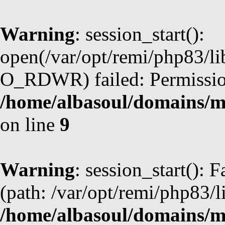
Warning
: session_start():
open(/var/opt/remi/php83/l
O_RDWR) failed: Permission
/home/albasoul/domains/m
on line
9
Warning
: session_start(): F
(path: /var/opt/remi/php83/l
/home/albasoul/domains/m