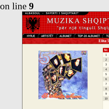
on line
9
Elita 
Nr.
1
2
3
4
5
6
7
8
9
10