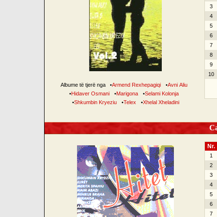
3
4
5
6
7
8
9
10
Albume të tjerë nga
•
Armend Rexhepagiqi
•
Avni Aliu
•
Hidaver Osmani
•
Marigona
•
Selami Kolonja
•
Shkumbin Kryeziu
•
Telex
•
Xhelal Xheladini
Can
Nr.
1
2
3
4
5
6
7