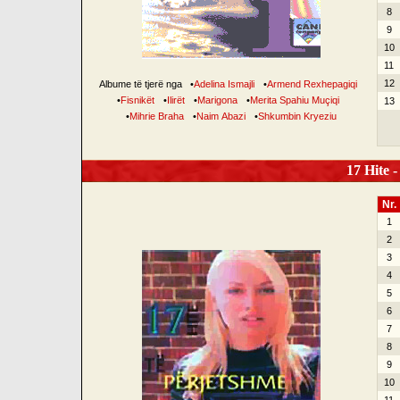
8
9
10
11
12
Albume të tjerë nga
•
Adelina Ismajli
•
Armend Rexhepagiqi
•
Fisnikët
•
Ilirët
•
Marigona
•
Merita Spahiu Muçiqi
13
•
Mihrie Braha
•
Naim Abazi
•
Shkumbin Kryeziu
17 Hite -
Nr.
1
2
3
4
5
6
7
8
9
10