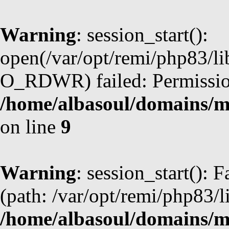
Warning
: session_start():
open(/var/opt/remi/php83/l
O_RDWR) failed: Permission
/home/albasoul/domains/m
on line
9
Warning
: session_start(): F
(path: /var/opt/remi/php83/l
/home/albasoul/domains/m