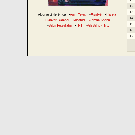
11
12
13
Albume të tjerë nga
•
Agim Tejeci
•
Fisnikët
•
Hareja
14
•
Hidaver Osmani
•
Minatori
•
Osman Shehu
15
•
Sabri Fejzullahu
•
TNT
•
Veli Sahiti - Trix
16
17