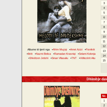
3
4
5
6
7
8
9
10
11
12
Albume të tjerë nga
•
Afrim Muçiqi
•
Amet Azizi
•
Fisnikët
13
•
Ilirët
•
Nazmi Belica
•
Ramadan Krasniqi
•
Selami Kolonja
14
•
Shkëlzen Jetishi
•
Sinan Vllasaliu
•
TNT
•
Vëllezërit Aliu
15
Dhimbje dash
Nr.
1
2