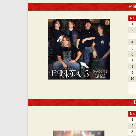
Elit
Nr.
1
2
3
4
5
6
7
8
9
10
El
Nr.
1
2
3