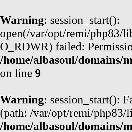
Warning
: session_start():
open(/var/opt/remi/php83/li
O_RDWR) failed: Permission
/home/albasoul/domains/m
on line
9
Warning
: session_start(): F
(path: /var/opt/remi/php83/l
/home/albasoul/domains/m