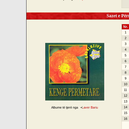
Sazet e Për
Nr.
1
2
3
4
5
6
7
8
9
10
11
12
13
14
Albume të tjerë nga
•
Laver Bariu
15
16