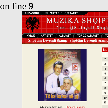
on line
9
Shpëtim Levendi &amp; Shpëtim Levendi &amp;
Nr.
1
2
3
4
5
6
7
8
9
10
11
Albume të tjerë nga
•
Shpëtim Levendi