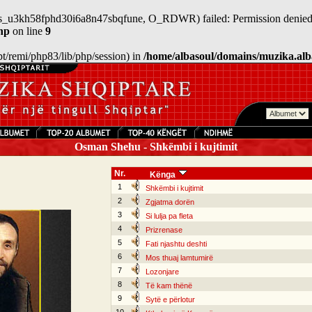
n/sess_u3kh58fphd30i6a8n47sbqfune, O_RDWR) failed: Permission denied
hp
on line
9
/opt/remi/php83/lib/php/session) in
/home/albasoul/domains/muzika.alb
Osman Shehu - Shkëmbi i kujtimit
Nr.
Kënga
1
Shkëmbi i kujtimit
2
Zgjatma dorën
3
Si lulja pa fleta
4
Prizrenase
5
Fati njashtu deshti
6
Mos thuaj lamtumirë
7
Lozonjare
8
Të kam thënë
9
Sytë e përlotur