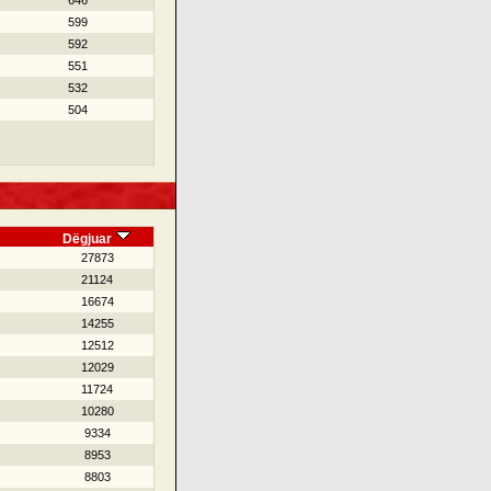
646
599
592
551
532
504
Dëgjuar
27873
21124
16674
14255
12512
12029
11724
10280
9334
8953
8803