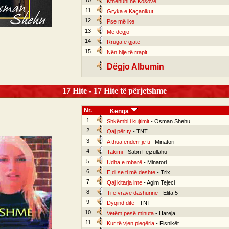
10
Kthehuni në Kosovë
11
Gryka e Kaçanikut
12
Pse më ike
13
Më dëgjo
14
Rruga e gjatë
15
Nën hije të rrapit
Dëgjo Albumin
17 Hite - 17 Hite të përjetshme
Nr.
Kënga
1
Shkëmbi i kujtimit
- Osman Shehu
2
Qaj për ty
- TNT
3
A thua ëndërr je ti
- Minatori
4
Takimi
- Sabri Fejzullahu
5
Udha e mbarë
- Minatori
6
E di se ti më deshte
- Trix
7
Qaj kitarja ime
- Agim Tejeci
8
Ti e vrave dashurinë
- Elita 5
9
Dyqind ditë
- TNT
10
Vetëm pesë minuta
- Hareja
11
Kur të vjen pleqëria
- Fisnikët