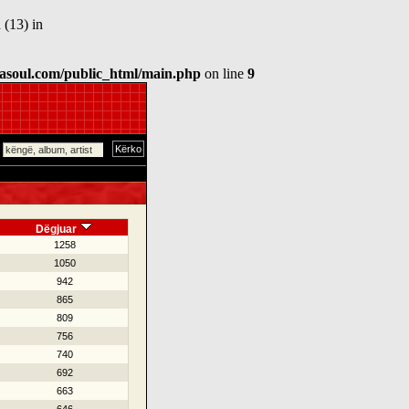
 (13) in
asoul.com/public_html/main.php
on line
9
Dëgjuar
1258
1050
942
865
809
756
740
692
663