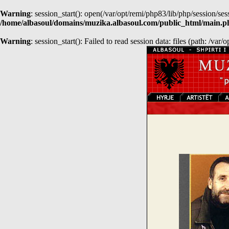
Warning
: session_start(): open(/var/opt/remi/php83/lib/php/sessio
/home/albasoul/domains/muzika.albasoul.com/public_html/main.p
Warning
: session_start(): Failed to read session data: files (path: /var