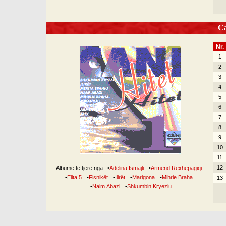
Can
Nr.
1
2
3
4
5
6
7
8
9
10
11
12
Albume të tjerë nga
•
Adelina Ismajli
•
Armend Rexhepagiqi
•
Elita 5
•
Fisnikët
•
Ilirët
•
Marigona
•
Mihrie Braha
13
•
Naim Abazi
•
Shkumbin Kryeziu