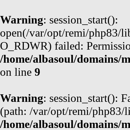
Warning
: session_start():
open(/var/opt/remi/php83/li
O_RDWR) failed: Permission
/home/albasoul/domains/m
on line
9
Warning
: session_start(): F
(path: /var/opt/remi/php83/l
/home/albasoul/domains/m