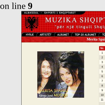
on line
9
Merita Spah
Nr.
1
2
3
4
5
6
7
8
9
10
11