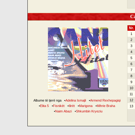
Can
Nr.
1
2
3
4
5
6
7
8
9
10
11
12
Albume të tjerë nga
•
Adelina Ismajli
•
Armend Rexhepagiqi
•
Elita 5
•
Fisnikët
•
Ilirët
•
Marigona
•
Mihrie Braha
13
•
Naim Abazi
•
Shkumbin Kryeziu