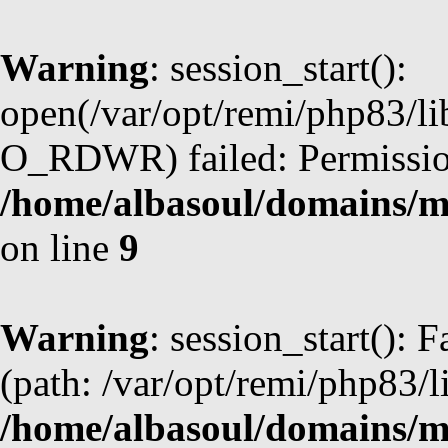
Warning
: session_start():
open(/var/opt/remi/php83/li
O_RDWR) failed: Permission
/home/albasoul/domains/m
on line
9
Warning
: session_start(): F
(path: /var/opt/remi/php83/l
/home/albasoul/domains/m