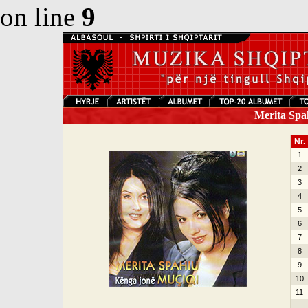
on line
9
Merita Spah
Nr.
1
2
3
4
5
6
7
8
9
10
11