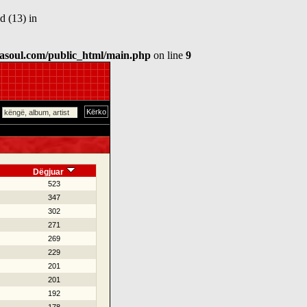
d (13) in
asoul.com/public_html/main.php
on line
9
Dëgjuar
523
347
302
271
269
229
201
201
192