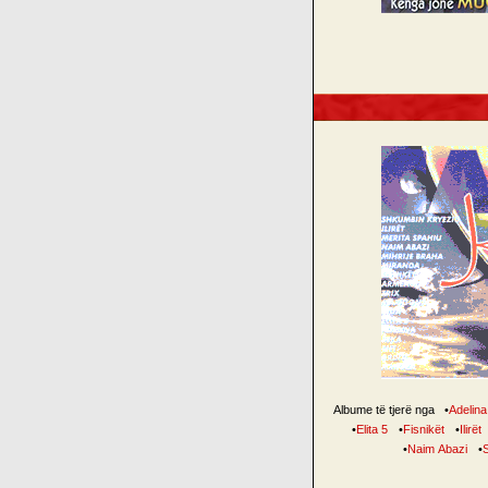
Albume të tjerë nga
•
Adelina 
•
Elita 5
•
Fisnikët
•
Ilirët
•
Naim Abazi
•
S