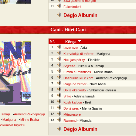
10
S’ka gëzim në mërgim
11
Faleminderit
Dëgjo Albumin
Cani - Hitet Cani
Nr.
Kënga
1
Leze leze
- Aida
2
Kur vdekja të thërret
- Marigona
3
Nuk jam për ty
- Fisnikët
4
Sajzeza
- Elita 5 & A. Ismajli
5
E mira e Prishtinës
- Mihrie Braha
6
Dashurinë ku e kam
- Armend Rexhepagiqi
7
Plagë në zemër
- Naim Abazi
8
Do të eksplodoj
- Shkumbin Kryeziu
9
Shko
- Adelina Ismajli
10
Kush ka bon
- Ilirët
11
Do të pres
- Merita Spahiu
12
Ismajli
•
Armend Rexhepagiqi
Mëngjesore
•
Marigona
•
Mihrie Braha
13
Rajmond
- Miranda
hkumbin Kryeziu
Dëgjo Albumin