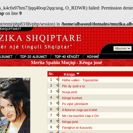
n/sess_k4c6s97hm73jqq40oqr2qqcuog, O_RDWR) failed: Permission denie
hp
on line
9
/opt/remi/php83/lib/php/session) in
/home/albasoul/domains/muzika.alb
Merita Spahiu Muçiqi - Kënga jonë
Nr.
Kënga
1
Hidhe vallen - Toponishte
2
Për dy sytë e tu
3
Nusja jonë
4
Këngë kurbeti
5
Po vijnë çlirimtarët
6
A fluturon zogu pa krahë
7
Me i ba bashkë Llap e Dri
8
Kënga jonë
9
Fëmijëve të Kosovës