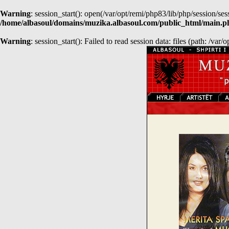
Warning
: session_start(): open(/var/opt/remi/php83/lib/php/sessio
/home/albasoul/domains/muzika.albasoul.com/public_html/main.p
Warning
: session_start(): Failed to read session data: files (path: /var