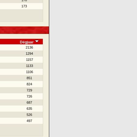
178
173
Dëgjuar
2136
1294
1157
1133
1106
851
824
729
726
687
635
526
497