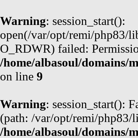
Warning
: session_start():
open(/var/opt/remi/php83/li
O_RDWR) failed: Permission
/home/albasoul/domains/m
on line
9
Warning
: session_start(): F
(path: /var/opt/remi/php83/l
/home/albasoul/domains/m