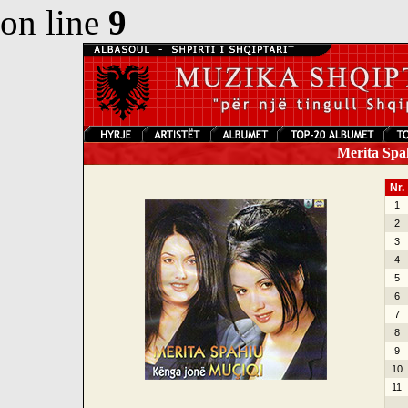
on line
9
Merita Spah
Nr.
1
2
3
4
5
6
7
8
9
10
11