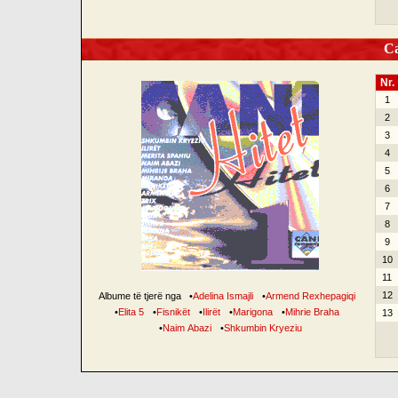
Can
Nr.
1
2
3
4
5
6
7
8
9
10
11
12
Albume të tjerë nga
•
Adelina Ismajli
•
Armend Rexhepagiqi
•
Elita 5
•
Fisnikët
•
Ilirët
•
Marigona
•
Mihrie Braha
13
•
Naim Abazi
•
Shkumbin Kryeziu