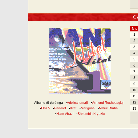
Can
Nr.
1
2
3
4
5
6
7
8
9
10
11
12
Albume të tjerë nga
•
Adelina Ismajli
•
Armend Rexhepagiqi
•
Elita 5
•
Fisnikët
•
Ilirët
•
Marigona
•
Mihrie Braha
13
•
Naim Abazi
•
Shkumbin Kryeziu