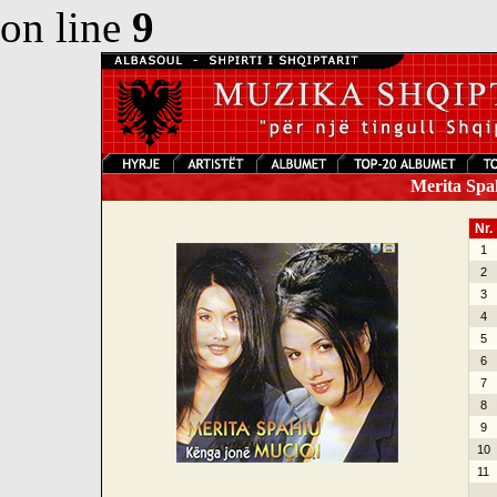
on line
9
Merita Spah
Nr.
1
2
3
4
5
6
7
8
9
10
11