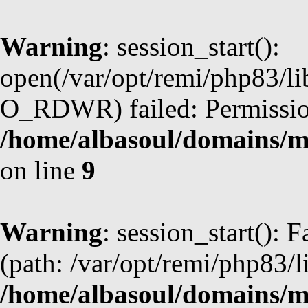
Warning
: session_start():
open(/var/opt/remi/php83/l
O_RDWR) failed: Permission
/home/albasoul/domains/m
on line
9
Warning
: session_start(): F
(path: /var/opt/remi/php83/l
/home/albasoul/domains/m