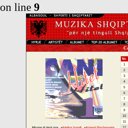
on line
9
Can
Nr.
1
2
3
4
5
6
7
8
9
10
11
12
Albume të tjerë nga
•
Adelina Ismajli
•
Armend Rexhepagiqi