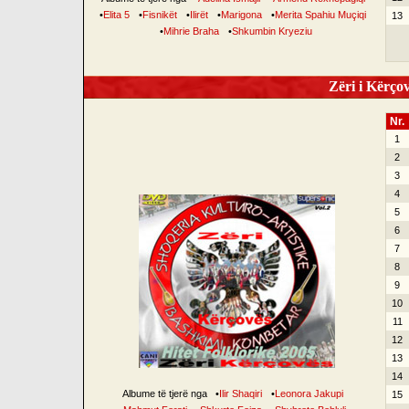
•
Elita 5
•
Fisnikët
•
Ilirët
•
Marigona
•
Merita Spahiu Muçiqi
13
•
Mihrie Braha
•
Shkumbin Kryeziu
Zëri i Kërçov
Nr.
1
2
3
4
5
6
7
8
9
10
11
12
13
14
Albume të tjerë nga
•
Ilir Shaqiri
•
Leonora Jakupi
15