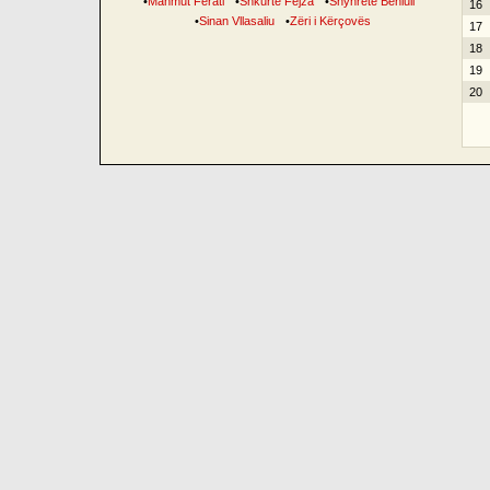
•
Mahmut Ferati
•
Shkurte Fejza
•
Shyhrete Behluli
16
•
Sinan Vllasaliu
•
Zëri i Kërçovës
17
18
19
20