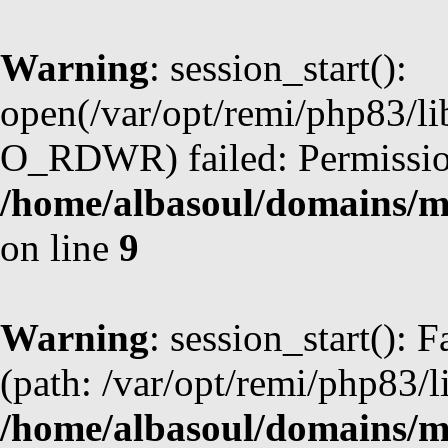
Warning
: session_start():
open(/var/opt/remi/php83/l
O_RDWR) failed: Permission
/home/albasoul/domains/m
on line
9
Warning
: session_start(): F
(path: /var/opt/remi/php83/l
/home/albasoul/domains/m