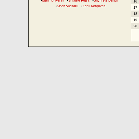
•
Mahmut Ferati
•
Shkurte Fejza
•
Shyhrete Behluli
16
•
Sinan Vllasaliu
•
Zëri i Kërçovës
17
18
19
20