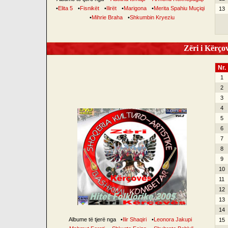
•
Elita 5
•
Fisnikët
•
Ilirët
•
Marigona
•
Merita Spahiu Muçiqi
13
•
Mihrie Braha
•
Shkumbin Kryeziu
Zëri i Kërçov
Nr.
1
2
3
4
5
6
7
8
9
10
11
12
13
14
Albume të tjerë nga
•
Ilir Shaqiri
•
Leonora Jakupi
15