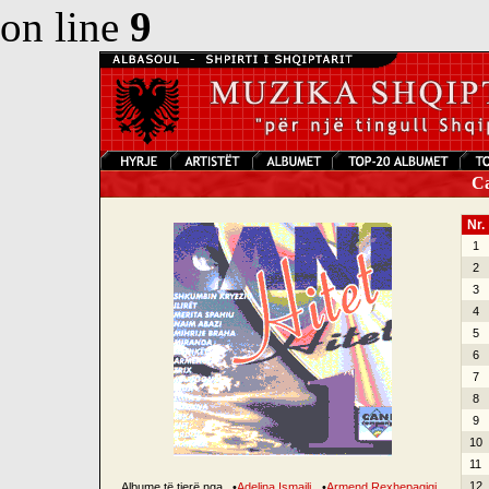
on line
9
Can
Nr.
1
2
3
4
5
6
7
8
9
10
11
12
Albume të tjerë nga
•
Adelina Ismajli
•
Armend Rexhepagiqi