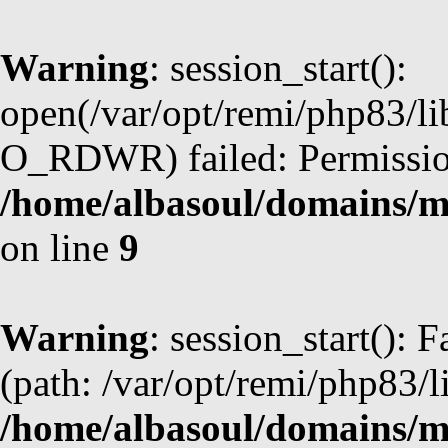
Warning
: session_start():
open(/var/opt/remi/php83/l
O_RDWR) failed: Permission
/home/albasoul/domains/m
on line
9
Warning
: session_start(): F
(path: /var/opt/remi/php83/l
/home/albasoul/domains/m